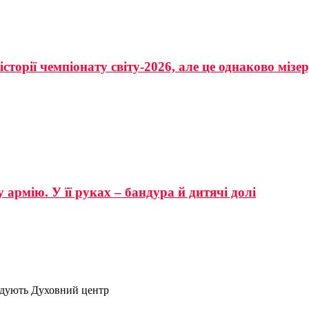
сторії чемпіонату світу-2026, але це однаково мізе
 армію. У її руках – бандура й дитячі долі
будують Духовний центр