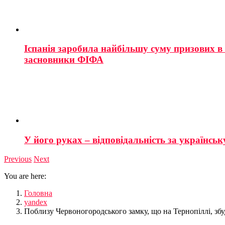
Іспанія заробила найбільшу суму призових в і
засновники ФІФА
У його руках – відповідальність за українську
Previous
Next
You are here:
Головна
yandex
Поблизу Червоногородського замку, що на Тернопіллі, з