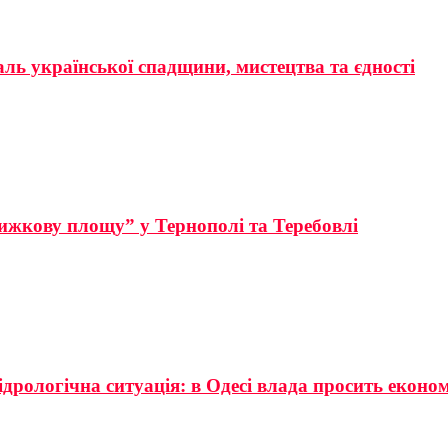
аль української спадщини, мистецтва та єдності
ижкову площу” у Тернополі та Теребовлі
ідрологічна ситуація: в Одесі влада просить еконо