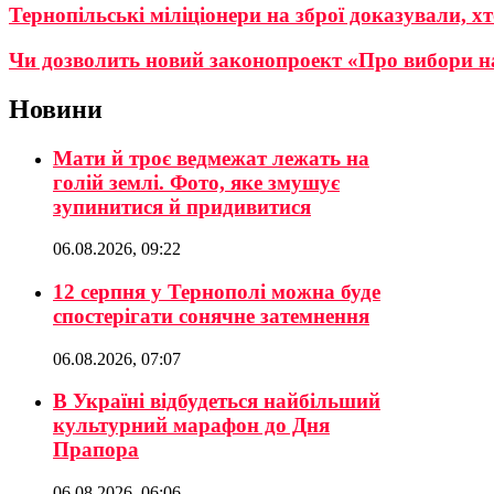
Тернопільські міліціонери на зброї доказували, хт
Чи дозволить новий законопроект «Про вибори нар
Новини
Мати й троє ведмежат лежать на
голій землі. Фото, яке змушує
зупинитися й придивитися
06.08.2026, 09:22
12 серпня у Тернополі можна буде
спостерігати сонячне затемнення
06.08.2026, 07:07
В Україні відбудеться найбільший
культурний марафон до Дня
Прапора
06.08.2026, 06:06