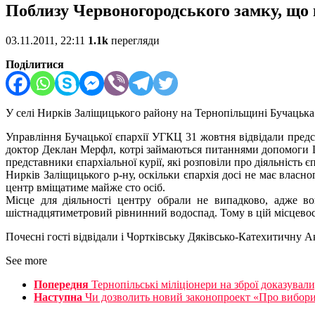
Поблизу Червоногородського замку, що 
03.11.2011, 22:11
1.1k
перегляди
Поділитися
У селі Нирків Заліщицького району на Тернопільщині Бучацька
Управління Бучацької єпархії УГКЦ 31 жовтня відвідали пред
доктор Деклан Мерфл, котрі займаються питаннями допомоги 
представники єпархіальної курії, які розповіли про діяльність 
Нирків Заліщицького р-ну, оскільки єпархія досі не має власн
центр вміщатиме майже сто осіб.
Місце для діяльності центру обрали не випадково, адже в
шістнадцятиметровий рівнинний водоспад. Тому в цій місцевост
Почесні гості відвідали і Чортківську Дяківсько-Катехитичну
See more
Попередня
Тернопільські міліціонери на зброї доказували
Наступна
Чи дозволить новий законопроект «Про вибори 