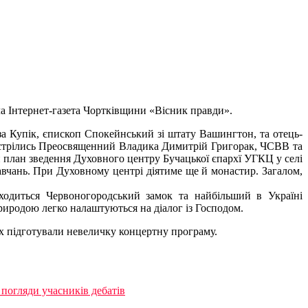
а Інтернет-газета Чортківщини «Вісник правди».
а Купік, єпископ Спокейнський зі штату Вашингтон, та отець-
устрілись Преосвященний Владика Димитрій Григорак, ЧСВВ та
али план зведення Духовного центру Бучацької єпархї УГКЦ у селі
навчань. При Духовному центрі діятиме ще й монастир. Загалом,
ходиться Червоногородський замок та найбільший в Україні
риродою легко налаштуються на діалог із Господом.
х підготували невеличку концертну програму.
погляди учасників дебатів