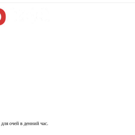
для очей в денний час.