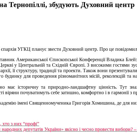
на Тернопіллі, збудують Духовний центр
 єпархія УГКЦ планує звести Духовний центр. Про це повідомил
ставник Американської Єпископської Конференції Владика Блейз
Церкві у Центральній та Східній Європі. З високими гостями з
єпархії, її структуру, традиції та проекти. Також вони презентув
ого будинку для проведення різноманітних місій, реколекцій та 
оно має історичну та природно-ландшафтну цінність. Тут зна
і віряни почуватимуть себе затишно, комфортно і в гармонії з п
 Академію імені Священномученика Григорія Хомишина, де для ни
, хто з них “профі”
народних депутатів України» якісно і чесно провести вибори? – 