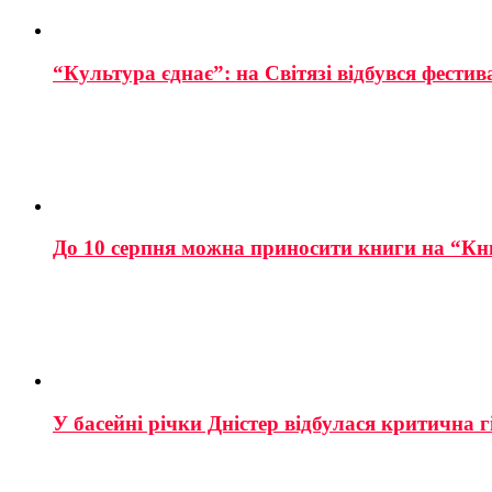
“Культура єднає”: на Світязі відбувся фестив
До 10 серпня можна приносити книги на “Кн
У басейні річки Дністер відбулася критична г