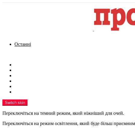
Останні
Menu
Новини
Політика
Кримінал
Фото
Надіслати новину
Реклама на сайті
Switch skin
Переключіться на темний режим, який ніжніший для очей.
Переключіться на режим освітлення, який буде більш приємним 
шукати