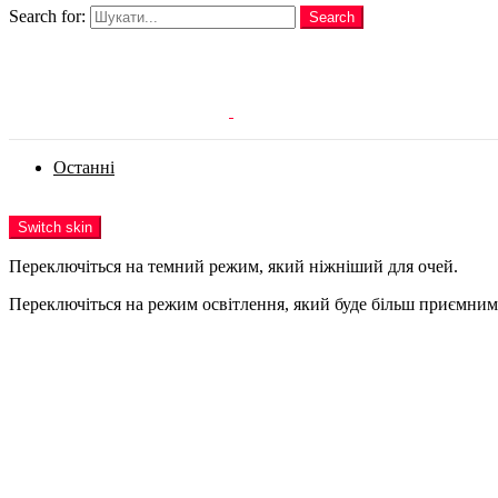
Search for:
Search
Login
Останні
Menu
Switch skin
Переключіться на темний режим, який ніжніший для очей.
Переключіться на режим освітлення, який буде більш приємним 
Login