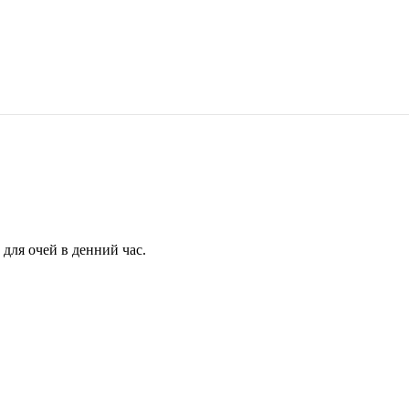
для очей в денний час.