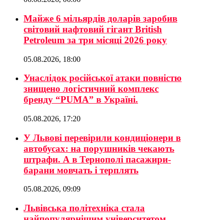
Майже 6 мільярдів доларів заробив
світовий нафтовий гігант British
Petroleum за три місяці 2026 року
05.08.2026, 18:00
Унаслідок російської атаки повністю
знищено логістичний комплекс
бренду “PUMA” в Україні.
05.08.2026, 17:20
У Львові перевірили кондиціонери в
автобусах: на порушників чекають
штрафи. А в Тернополі пасажири-
барани мовчать і терплять
05.08.2026, 09:09
Львівська політехніка стала
найпопулярнішим університетом