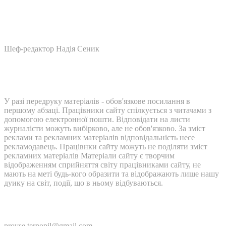
Шеф-редактор Надія Сеник
У разі передруку матеріалів - обов'язкове посилання в
першому абзаці. Працівники сайту спілкується з читачами з
допомогою електронної пошти. Відповідати на листи
журналісти можуть вибірково, але не обов'язково. За зміст
реклами та рекламних матеріалів відповідальність несе
рекламодавець. Працівнки сайту можуть не поділяти зміст
рекламних матеріалів Матеріали сайту є творчим
відображенням сприйняття світу працівниками сайту, не
мають на меті будь-кого образити та відображають лише нашу
дуику на світ, події, що в ньому відбуваються.
Контакти:
provse.ternopil@gmail.com