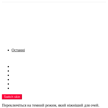
Останні
Menu
Новини
Політика
Кримінал
Фото
Надіслати новину
Реклама на сайті
Switch skin
Переключіться на темний режим, який ніжніший для очей.