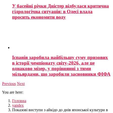
У басейні річки Дністер відбулася критична
гідрологічна ситуація: в Одесі влада
просить економити воду
Іспанія заробила найбільшу суму призових
в історії чемпіонату світу-2026, але це
однаково мізер, у порівнянні з тими
мільярдами, що заробили засновники ФІФА
Previous
Next
You are here:
Головна
yandex
Показові виступи з айкідо до днів японської культури в