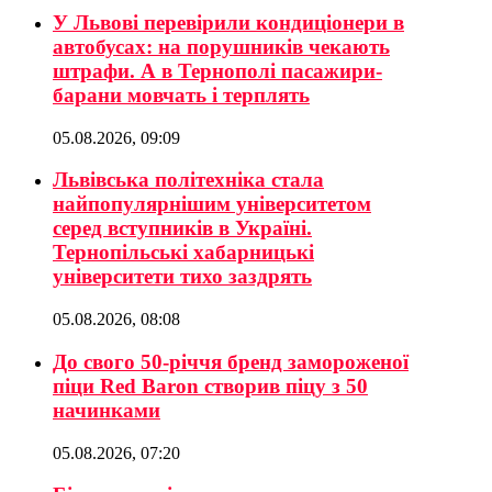
У Львові перевірили кондиціонери в
автобусах: на порушників чекають
штрафи. А в Тернополі пасажири-
барани мовчать і терплять
05.08.2026, 09:09
Львівська політехніка стала
найпопулярнішим університетом
серед вступників в Україні.
Тернопільські хабарницькі
університети тихо заздрять
05.08.2026, 08:08
До свого 50-річчя бренд замороженої
піци Red Baron створив піцу з 50
начинками
05.08.2026, 07:20