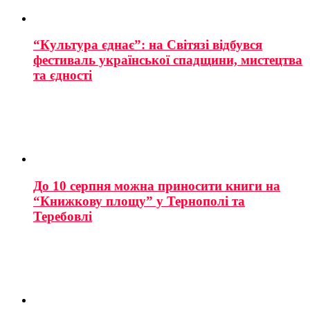
“Культура єднає”: на Світязі відбувся
фестиваль української спадщини, мистецтва
та єдності
До 10 серпня можна приносити книги на
“Книжкову площу” у Тернополі та
Теребовлі