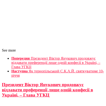
See more
Попередня
Президент Віктор Янукович продовжує
віддавати преференції лише одній конфесії в Україні, –
Глава УГКЦ
Наступна
Як тернопільський С.К.А.Й. святкуватиме 10-
річчя
Президент Віктор Янукович продовжує
віддавати преференції лише одній конфесії в
Україні, – Глава УГКЦ