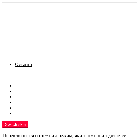
Останні
Menu
Новини
Політика
Кримінал
Фото
Надіслати новину
Реклама на сайті
Switch skin
Переключіться на темний режим, який ніжніший для очей.