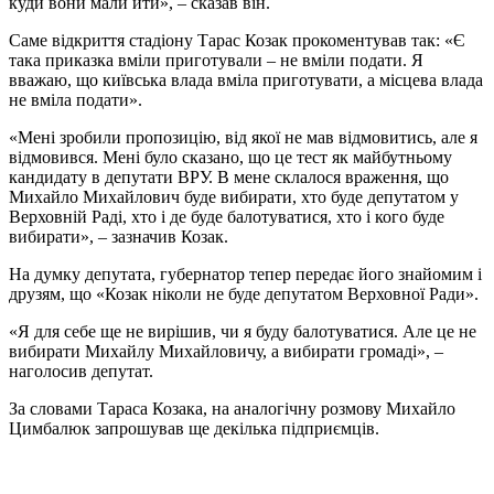
куди вони мали йти», – сказав він.
Саме відкриття стадіону Тарас Козак прокоментував так: «Є
така приказка вміли приготували – не вміли подати. Я
вважаю, що київська влада вміла приготувати, а місцева влада
не вміла подати».
«Мені зробили пропозицію, від якої не мав відмовитись, але я
відмовився. Мені було сказано, що це тест як майбутньому
кандидату в депутати ВРУ. В мене склалося враження, що
Михайло Михайлович буде вибирати, хто буде депутатом у
Верховній Раді, хто і де буде балотуватися, хто і кого буде
вибирати», – зазначив Козак.
На думку депутата, губернатор тепер передає його знайомим і
друзям, що «Козак ніколи не буде депутатом Верховної Ради».
«Я для себе ще не вирішив, чи я буду балотуватися. Але це не
вибирати Михайлу Михайловичу, а вибирати громаді», –
наголосив депутат.
За словами Тараса Козака, на аналогічну розмову Михайло
Цимбалюк запрошував ще декілька підприємців.