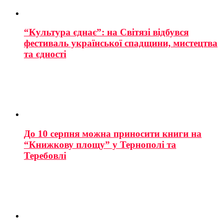
“Культура єднає”: на Світязі відбувся
фестиваль української спадщини, мистецтва
та єдності
До 10 серпня можна приносити книги на
“Книжкову площу” у Тернополі та
Теребовлі