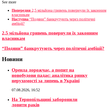
See more
Попередня
2,5 мільйона гривень повернули їх законним
власникам
Наступна
“Подяни” банкрутують через політичні
амбіції?
2,5 мільйона гривень повернули їх законним
власникам
“Подяни” банкрутують через політичні амбіції?
Новини
Оренда дорожчає, а попит на
новобудови падає: аналітика ринку
нерухомості за липень в Україні
07.08.2026, 16:52
На Тернопільщині заборонили
ловити раків