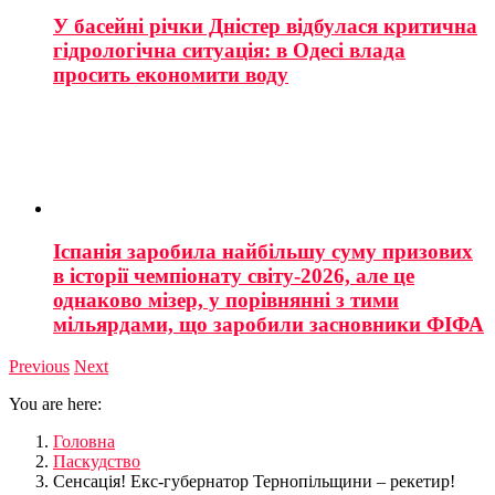
У басейні річки Дністер відбулася критична
гідрологічна ситуація: в Одесі влада
просить економити воду
Іспанія заробила найбільшу суму призових
в історії чемпіонату світу-2026, але це
однаково мізер, у порівнянні з тими
мільярдами, що заробили засновники ФІФА
Previous
Next
You are here:
Головна
Паскудство
Сенсація! Екс-губернатор Тернопільщини – рекетир!