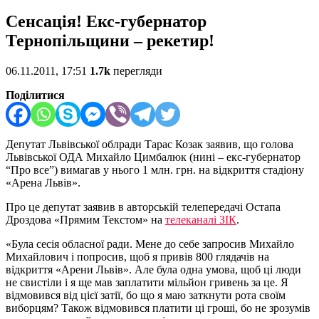
Сенсація! Екс-губернатор
Тернопільщини – рекетир!
06.11.2011, 17:51
1.7k
перегляди
Поділитися
Депутат Львівської облради Тарас Козак заявив, що голова
Львівської ОДА Михайло Цимбалюк (нині – екс-губернатор
“Про все”) вимагав у нього 1 млн. грн. на відкриття стадіону
«Арена Львів».
Про це депутат заявив в авторській телепередачі Остапа
Дроздова «Прямим Текстом» на
телеканалі ЗІК
.
«Була сесія обласної ради. Мене до себе запросив Михайло
Михайлович і попросив, щоб я привів 800 глядачів на
відкриття «Арени Львів». Але була одна умова, щоб ці люди
не свистіли і я ще мав заплатити мільйон гривень за це. Я
відмовився від цієї затії, бо що я маю заткнути рота своїм
виборцям? Також відмовився платити ці гроші, бо не зрозумів