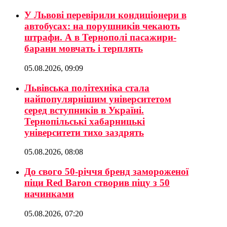
У Львові перевірили кондиціонери в
автобусах: на порушників чекають
штрафи. А в Тернополі пасажири-
барани мовчать і терплять
05.08.2026, 09:09
Львівська політехніка стала
найпопулярнішим університетом
серед вступників в Україні.
Тернопільські хабарницькі
університети тихо заздрять
05.08.2026, 08:08
До свого 50-річчя бренд замороженої
піци Red Baron створив піцу з 50
начинками
05.08.2026, 07:20