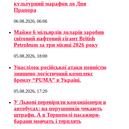
культурний марафон до Дня
Прапора
06.08.2026, 06:06
Майже 6 мільярдів доларів заробив
світовий нафтовий гігант British
Petroleum за три місяці 2026 року
05.08.2026, 18:00
Унаслідок російської атаки повністю
знищено логістичний комплекс
бренду “PUMA” в Україні.
05.08.2026, 17:20
У Львові перевірили кондиціонери в
автобусах: на порушників чекають
штрафи. А в Тернополі пасажири-
барани мовчать і терплять