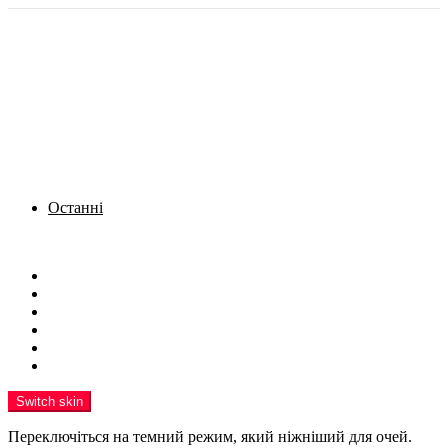
Останні
Menu
Новини
Політика
Кримінал
Фото
Надіслати новину
Реклама на сайті
Switch skin
Переключіться на темний режим, який ніжніший для очей.