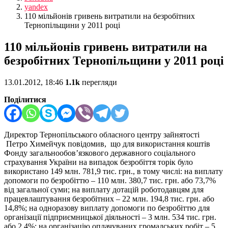
yandex
110 мільйонів гривень витратили на безробітних
Тернопільщини у 2011 році
110 мільйонів гривень витратили на
безробітних Тернопільщини у 2011 році
13.01.2012, 18:46
1.1k
перегляди
Поділитися
Директор Тернопільського обласного центру зайнятості
Петро Химейчук повідомив, що для використання коштів
Фонду загальнообов’язкового державного соціального
страхування України на випадок безробіття торік було
використано 149 млн. 781,9 тис. грн., в тому числі: на виплату
допомоги по безробіттю – 110 млн. 380,7 тис. грн. або 73,7%
від загальної суми; на виплату дотацій роботодавцям для
працевлаштування безробітних – 22 млн. 194,8 тис. грн. або
14,8%; на одноразову виплату допомоги по безробіттю для
організації підприємницької діяльності – 3 млн. 534 тис. грн.
або 2,4%; на організацію оплачуваних громадських робіт – 5