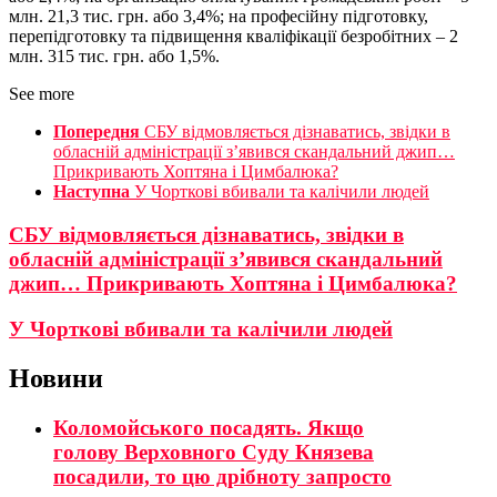
млн. 21,3 тис. грн. або 3,4%; на професійну підготовку,
перепідготовку та підвищення кваліфікації безробітних – 2
млн. 315 тис. грн. або 1,5%.
See more
Попередня
СБУ відмовляється дізнаватись, звідки в
обласній адміністрації з’явився скандальний джип…
Прикривають Хоптяна і Цимбалюка?
Наступна
У Чорткові вбивали та калічили людей
СБУ відмовляється дізнаватись, звідки в
обласній адміністрації з’явився скандальний
джип… Прикривають Хоптяна і Цимбалюка?
У Чорткові вбивали та калічили людей
Новини
Коломойського посадять. Якщо
голову Верховного Суду Князева
посадили, то цю дрібноту запросто