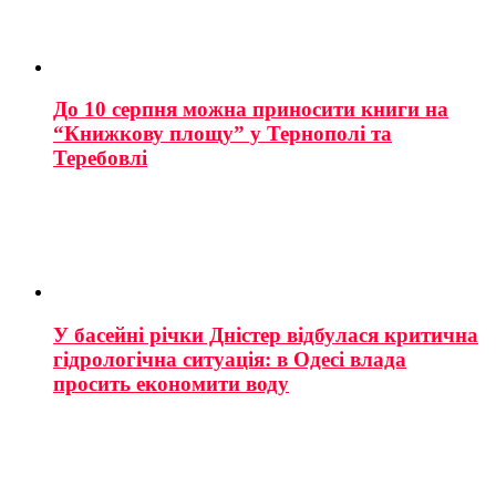
До 10 серпня можна приносити книги на
“Книжкову площу” у Тернополі та
Теребовлі
У басейні річки Дністер відбулася критична
гідрологічна ситуація: в Одесі влада
просить економити воду