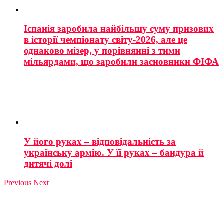
Іспанія заробила найбільшу суму призових
в історії чемпіонату світу-2026, але це
однаково мізер, у порівнянні з тими
мільярдами, що заробили засновники ФІФА
У його руках – відповідальність за
українську армію. У її руках – бандура й
дитячі долі
Previous
Next