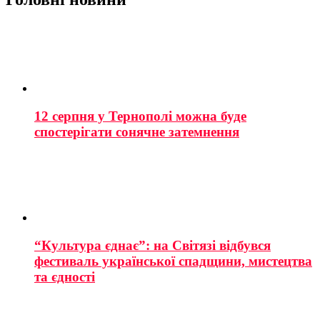
12 серпня у Тернополі можна буде
спостерігати сонячне затемнення
“Культура єднає”: на Світязі відбувся
фестиваль української спадщини, мистецтва
та єдності