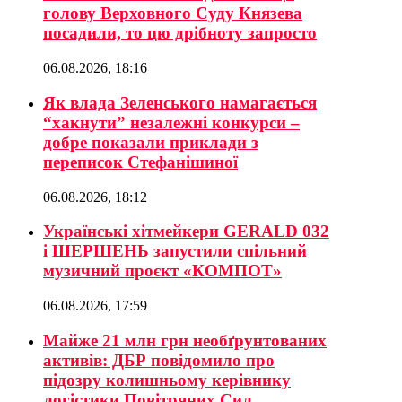
голову Верховного Суду Князева
посадили, то цю дрібноту запросто
06.08.2026, 18:16
Як влада Зеленського намагається
“хакнути” незалежні конкурси –
добре показали приклади з
переписок Стефанішиної
06.08.2026, 18:12
Українські хітмейкери GERALD 032
і ШЕРШЕНЬ запустили спільний
музичний проєкт «КОМПОТ»
06.08.2026, 17:59
Майже 21 млн грн необґрунтованих
активів: ДБР повідомило про
підозру колишньому керівнику
логістики Повітряних Сил