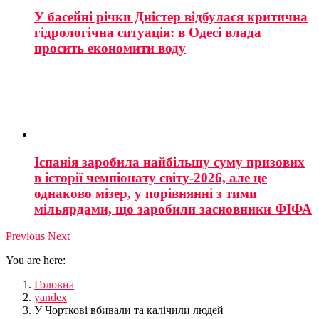
У басейні річки Дністер відбулася критична
гідрологічна ситуація: в Одесі влада
просить економити воду
Іспанія заробила найбільшу суму призових
в історії чемпіонату світу-2026, але це
однаково мізер, у порівнянні з тими
мільярдами, що заробили засновники ФІФА
Previous
Next
You are here:
Головна
yandex
У Чорткові вбивали та калічили людей