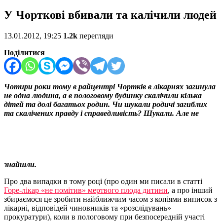
У Чорткові вбивали та калічили людей
13.01.2012, 19:25
1.2k
перегляди
Поділитися
Чотири роки тому в райцентрі Чортків в лікарнях загинула
не одна людина, а в пологовому будинку скалічили кілька
дітей та долі багатьох родин. Чи шукали родичі загиблих
та скалічених правду і справедливість? Шукали. Але не
знайшли.
Про два випадки в тому році (про один ми писали в статті
Горе-лікар «не помітив» мертвого плода дитини
, а про інший
збираємося це зробити найближчим часом з копіями виписок з
лікарні, відповідей чиновників та «розслідувань»
прокуратури), коли в пологовому при безпосередній участі