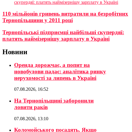
скупердяї: платять наймізернішу зарплату в Україні
110 мільйонів гривень витратили на безробітних
Тернопільщини у 2011 році
Тернопільські підприємці найбільші скупердяї:
платять наймізернішу зарплату в Україні
Новини
Оренда дорожчає, а попит на
новобудови падає: аналітика ринку
нерухомості за липень в Україні
07.08.2026, 16:52
На Тернопільщині заборонили
ловити раків
07.08.2026, 13:10
Коломойського посадять. Якщо