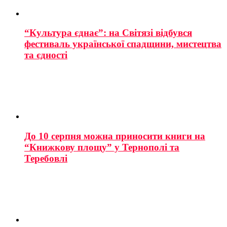
“Культура єднає”: на Світязі відбувся
фестиваль української спадщини, мистецтва
та єдності
До 10 серпня можна приносити книги на
“Книжкову площу” у Тернополі та
Теребовлі