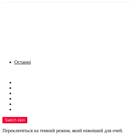
Останні
Menu
Новини
Політика
Кримінал
Фото
Надіслати новину
Реклама на сайті
Switch skin
Переключіться на темний режим, який ніжніший для очей.