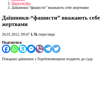
Паскудство
Даїшники-“фашисти” вважають себе жертвами
Даїшники-“фашисти” вважають себе
жертвами
26.01.2012, 00:47
1.7k
перегляди
Поділитися
Покарані даїшники з Теребовлянщини подають до суду