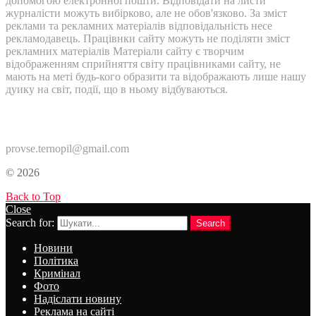
допомогою електронної пошти. Відповідати на листи
журналісти можуть вибірково, але не обов'язково. За зміст
реклами та рекламних матеріалів відповідальність несе
рекламодавець. Працівнки сайту можуть не поділяти зміст
рекламних матеріалів Матеріали сайту є творчим
відображенням сприйняття світу працівниками сайту, не
мають на меті будь-кого образити та відображають лише нашу
дуику на світ, події, що в ньому відбуваються.
Контакти:
provse.ternopil@gmail.com
© 2026
Back to Top
Close
Search for:
Search
Новини
Політика
Кримінал
Фото
Надіслати новину
Реклама на сайті