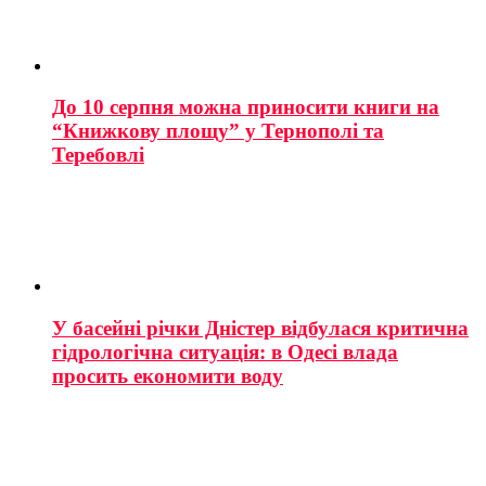
До 10 серпня можна приносити книги на
“Книжкову площу” у Тернополі та
Теребовлі
У басейні річки Дністер відбулася критична
гідрологічна ситуація: в Одесі влада
просить економити воду