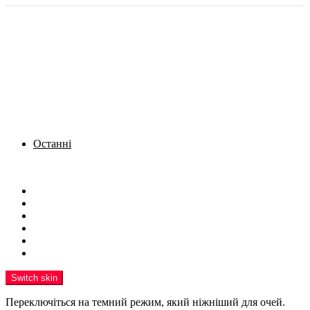
Останні
Menu
Новини
Політика
Кримінал
Фото
Надіслати новину
Реклама на сайті
Switch skin
Переключіться на темний режим, який ніжніший для очей.