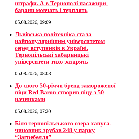
штрафи. А в Тернополі пасажири-
барани мовчать і терплять
05.08.2026, 09:09
Львівська політехніка стала
найпопулярнішим університетом
серед вступників в Україні.
Тернопільські хабарницькі
університети тихо заздрять
05.08.2026, 08:08
До свого 50-річчя бренд замороженої
піци Red Baron створив піцу з 50
начинками
05.08.2026, 07:20
Біля тернопільського озера хапуга-
чиновник зрубав 248 у парку
“Загребелля”