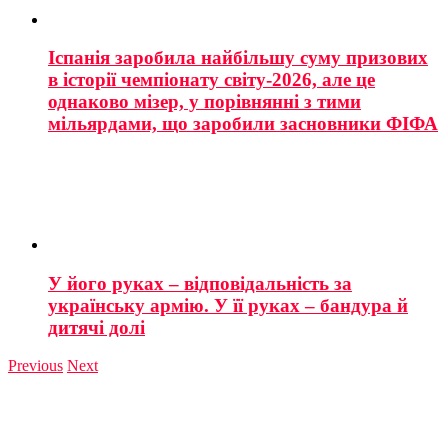
Іспанія заробила найбільшу суму призових
в історії чемпіонату світу-2026, але це
однаково мізер, у порівнянні з тими
мільярдами, що заробили засновники ФІФА
У його руках – відповідальність за
українську армію. У її руках – бандура й
дитячі долі
Previous
Next