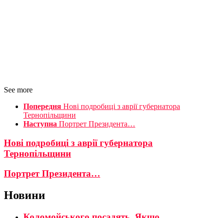
See more
Попередня
Нові подробиці з аврії губернатора
Тернопільщини
Наступна
Портрет Президента…
Нові подробиці з аврії губернатора
Тернопільщини
Портрет Президента…
Новини
Коломойського посадять. Якщо