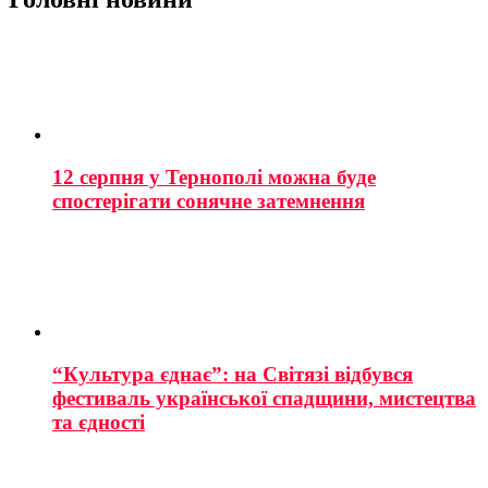
12 серпня у Тернополі можна буде
спостерігати сонячне затемнення
“Культура єднає”: на Світязі відбувся
фестиваль української спадщини, мистецтва
та єдності