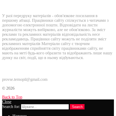
У разі передруку матеріалів - обов'язкове посилання в
першому абзаці. Працівники сайту спілкується з читачами з
допомогою електронної пошти. Відповідати на листи
журналісти можуть вибірково, але не обов'язково. За зміст
реклами та рекламних матеріалів відповідальність несе
рекламодавець. Працівнки сайту можуть не поділяти зміст
рекламних матеріалів Матеріали сайту є творчим
відображенням сприйняття світу працівниками сайту, не
мають на меті будь-кого образити та відображають лише нашу
дуику на світ, події, що в ньому відбуваються.
Контакти:
provse.ternopil@gmail.com
© 2026
Back to Top
Close
Search for:
Search
Новини