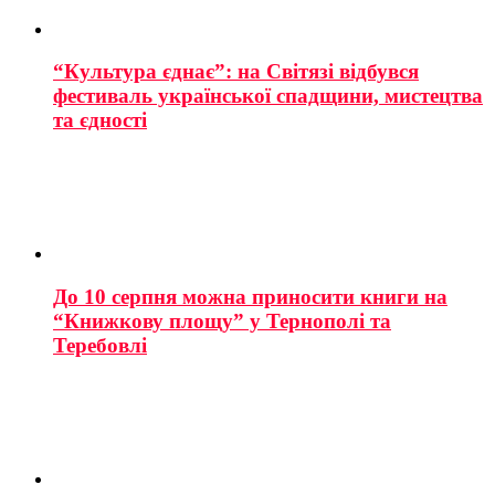
“Культура єднає”: на Світязі відбувся
фестиваль української спадщини, мистецтва
та єдності
До 10 серпня можна приносити книги на
“Книжкову площу” у Тернополі та
Теребовлі