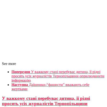
See more
Попередня
У важкому стані перебуває дитина, її рідні
просять усіх журналістів Тернопільщини оприлюдинити
інформацію
Наступна
Даїшники-“фашисти” вважають себе
жертвами
У важкому стані перебуває дитина, її рідні
просять усіх журналістів Тернопільщини