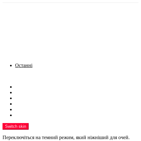
Останні
Menu
Новини
Політика
Кримінал
Фото
Надіслати новину
Реклама на сайті
Switch skin
Переключіться на темний режим, який ніжніший для очей.