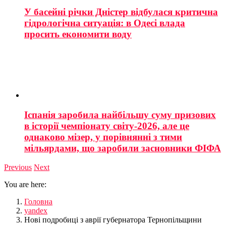
У басейні річки Дністер відбулася критична
гідрологічна ситуація: в Одесі влада
просить економити воду
Іспанія заробила найбільшу суму призових
в історії чемпіонату світу-2026, але це
однаково мізер, у порівнянні з тими
мільярдами, що заробили засновники ФІФА
Previous
Next
You are here:
Головна
yandex
Нові подробиці з аврії губернатора Тернопільщини