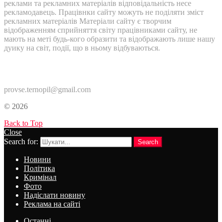
реклами та рекламних матеріалів відповідальність несе
рекламодавець. Працівнки сайту можуть не поділяти зміст
рекламних матеріалів Матеріали сайту є творчим
відображенням сприйняття світу працівниками сайту, не
мають на меті будь-кого образити та відображають лише нашу
дуику на світ, події, що в ньому відбуваються.
Контакти:
provse.ternopil@gmail.com
© 2026
Back to Top
Close
Search for:
Search
Новини
Політика
Кримінал
Фото
Надіслати новину
Реклама на сайті
Останні