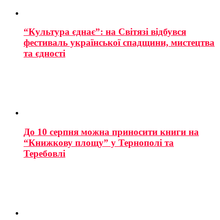
“Культура єднає”: на Світязі відбувся
фестиваль української спадщини, мистецтва
та єдності
До 10 серпня можна приносити книги на
“Книжкову площу” у Тернополі та
Теребовлі