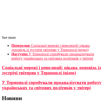
See more
Попередня
Соціальні мережі і революції: цікава
доповідь із зустрічі твітерян у Тернополі (відео)
Наступна
У Тернополі спробували проаналізувати
роботу українських та світових політиків у твітері
Соціальні мережі і революції: цікава доповідь із
зустрічі твітерян у Тернополі (відео)
У Тернополі спробували проаналізувати роботу
українських та світових політиків у твітері
Новини