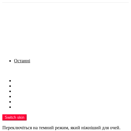
Останні
Menu
Новини
Політика
Кримінал
Фото
Надіслати новину
Реклама на сайті
Switch skin
Переключіться на темний режим, який ніжніший для очей.