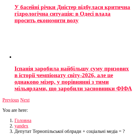
У басейні річки Дністер відбулася критична
гідрологічна ситуація: в Одесі влада
просить економити воду
Іспанія заробила найбільшу суму призових
в історії чемпіонату світу-2026, але це
однаково мізер, у порівнянні з тими
мільярдами, що заробили засновники ФІФА
Previous
Next
You are here:
Головна
yandex
Депутат Тернопільської облради + соціальні медіа = ?