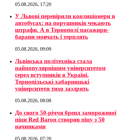
05.08.2026, 17:20
У Львові перевірили кондиціонери в
автобусах: на порушників чекають
штрафи. А в Тернополі пасажири-
барани мовчать і терплять
05.08.2026, 09:09
Львівська політехніка стала
найпопулярнішим університетом
серед вступників в Україні.
Тернопільські хабарницькі
університети тихо заздрять
05.08.2026, 08:08
До свого 50-річчя бренд замороженої
піци Red Baron створив піцу з 50
начинками
05.08.2026, 07:20