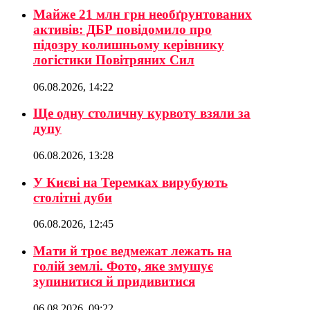
Майже 21 млн грн необґрунтованих
активів: ДБР повідомило про
підозру колишньому керівнику
логістики Повітряних Сил
06.08.2026, 14:22
Ще одну столичну курвоту взяли за
дупу
06.08.2026, 13:28
У Києві на Теремках вирубують
столітні дуби
06.08.2026, 12:45
Мати й троє ведмежат лежать на
голій землі. Фото, яке змушує
зупинитися й придивитися
06.08.2026, 09:22