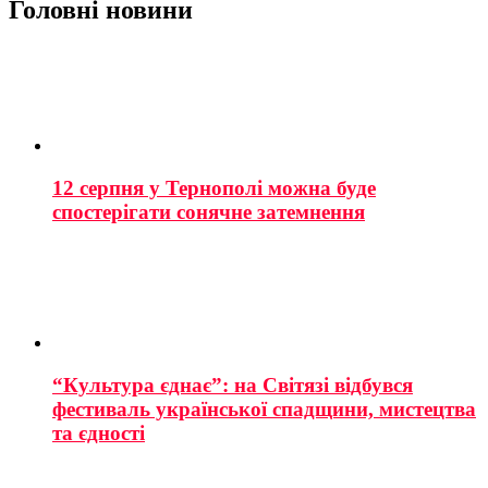
Головні новини
12 серпня у Тернополі можна буде
спостерігати сонячне затемнення
“Культура єднає”: на Світязі відбувся
фестиваль української спадщини, мистецтва
та єдності