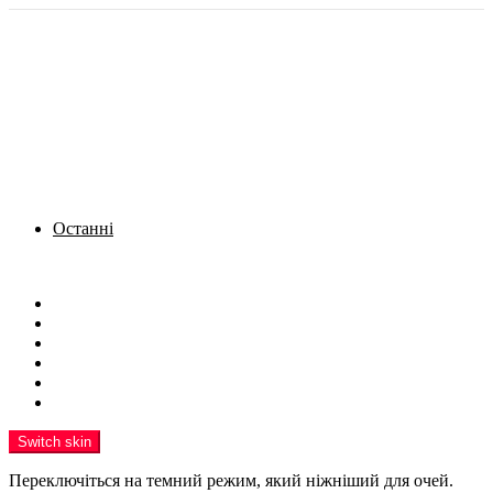
Останні
Menu
Новини
Політика
Кримінал
Фото
Надіслати новину
Реклама на сайті
Switch skin
Переключіться на темний режим, який ніжніший для очей.