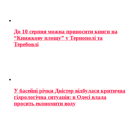
До 10 серпня можна приносити книги на
“Книжкову площу” у Тернополі та
Теребовлі
У басейні річки Дністер відбулася критична
гідрологічна ситуація: в Одесі влада
просить економити воду