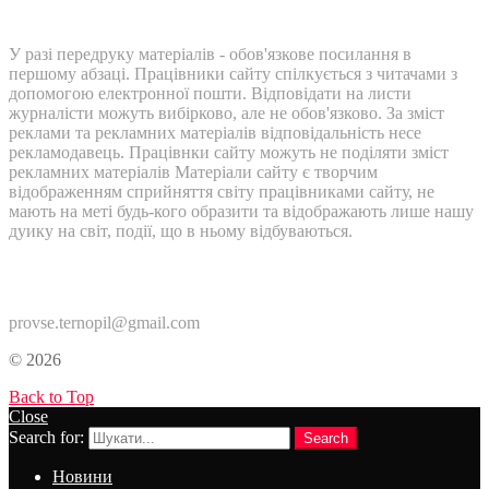
У разі передруку матеріалів - обов'язкове посилання в
першому абзаці. Працівники сайту спілкується з читачами з
допомогою електронної пошти. Відповідати на листи
журналісти можуть вибірково, але не обов'язково. За зміст
реклами та рекламних матеріалів відповідальність несе
рекламодавець. Працівнки сайту можуть не поділяти зміст
рекламних матеріалів Матеріали сайту є творчим
відображенням сприйняття світу працівниками сайту, не
мають на меті будь-кого образити та відображають лише нашу
дуику на світ, події, що в ньому відбуваються.
Контакти:
provse.ternopil@gmail.com
© 2026
Back to Top
Close
Search for:
Search
Новини