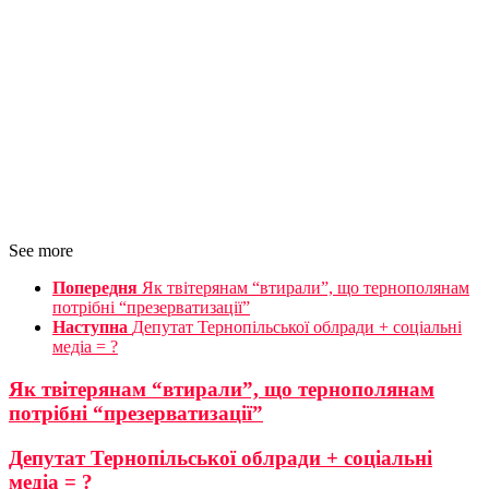
See more
Попередня
Як твітерянам “втирали”, що тернополянам
потрібні “презерватизації”
Наступна
Депутат Тернопільської облради + соціальні
медіа = ?
Як твітерянам “втирали”, що тернополянам
потрібні “презерватизації”
Депутат Тернопільської облради + соціальні
медіа = ?