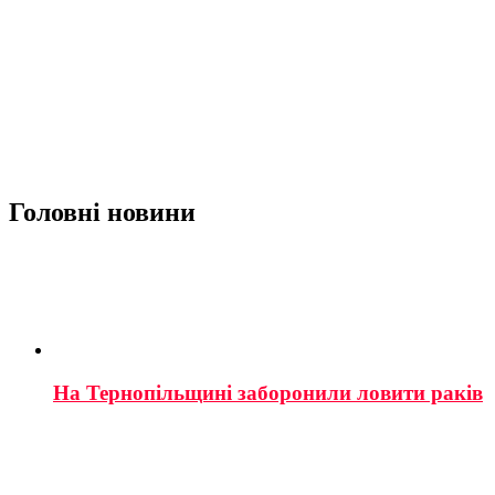
Головні новини
На Тернопільщині заборонили ловити раків