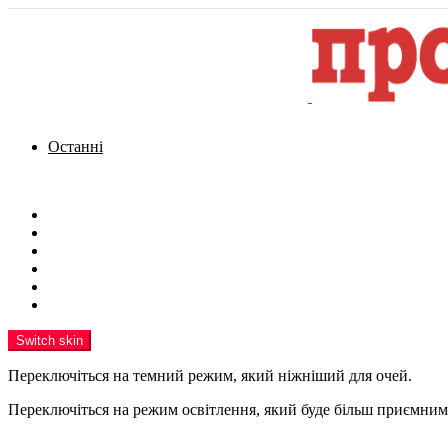
Останні
Menu
Новини
Політика
Кримінал
Фото
Надіслати новину
Реклама на сайті
Switch skin
Переключіться на темний режим, який ніжніший для очей.
Переключіться на режим освітлення, який буде більш приємним 
шукати