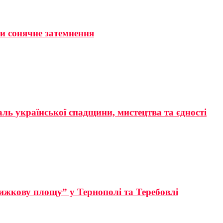
ти сонячне затемнення
аль української спадщини, мистецтва та єдності
ижкову площу” у Тернополі та Теребовлі