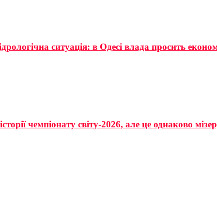
ідрологічна ситуація: в Одесі влада просить еконо
сторії чемпіонату світу-2026, але це однаково мізе