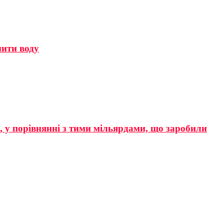
мити воду
р, у порівнянні з тими мільярдами, що заробили