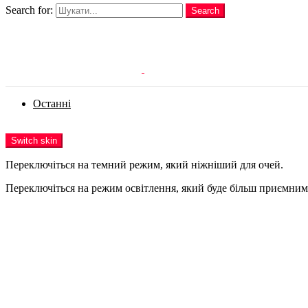
Search for:
Search
Login
Останні
Menu
Switch skin
Переключіться на темний режим, який ніжніший для очей.
Переключіться на режим освітлення, який буде більш приємним 
Login