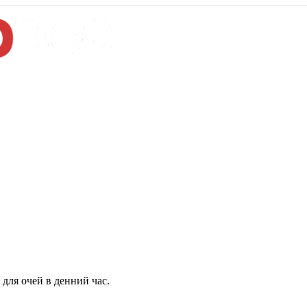
для очей в денний час.