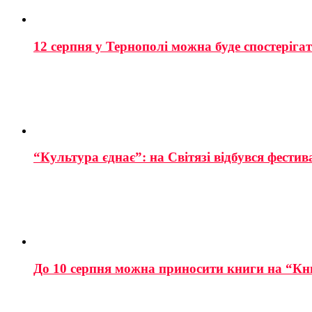
12 серпня у Тернополі можна буде спостеріга
“Культура єднає”: на Світязі відбувся фестив
До 10 серпня можна приносити книги на “Кн