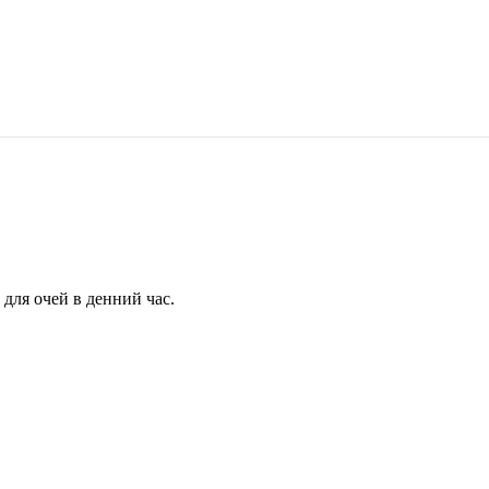
для очей в денний час.