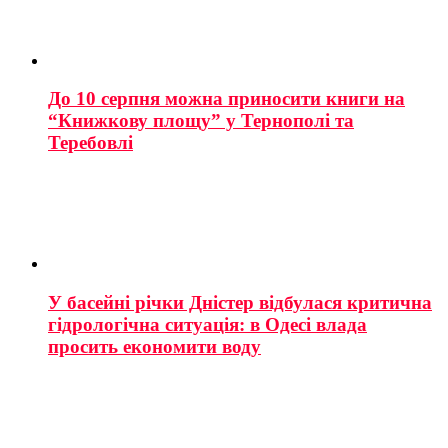
До 10 серпня можна приносити книги на
“Книжкову площу” у Тернополі та
Теребовлі
У басейні річки Дністер відбулася критична
гідрологічна ситуація: в Одесі влада
просить економити воду