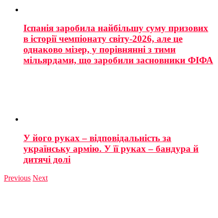
Іспанія заробила найбільшу суму призових
в історії чемпіонату світу-2026, але це
однаково мізер, у порівнянні з тими
мільярдами, що заробили засновники ФІФА
У його руках – відповідальність за
українську армію. У її руках – бандура й
дитячі долі
Previous
Next