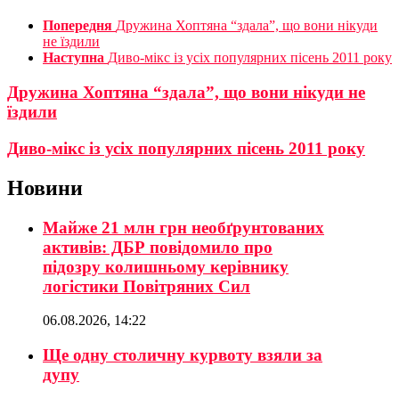
Попередня
Дружина Хоптяна “здала”, що вони нікуди
не їздили
Наступна
Диво-мікс із усіх популярних пісень 2011 року
Дружина Хоптяна “здала”, що вони нікуди не
їздили
Диво-мікс із усіх популярних пісень 2011 року
Новини
Майже 21 млн грн необґрунтованих
активів: ДБР повідомило про
підозру колишньому керівнику
логістики Повітряних Сил
06.08.2026, 14:22
Ще одну столичну курвоту взяли за
дупу