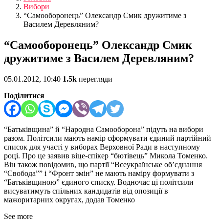
Вибори
“Самооборонець” Олександр Смик дружитиме з
Василем Деревляним?
“Самооборонець” Олександр Смик
дружитиме з Василем Деревляним?
05.01.2012, 10:40
1.5k
перегляди
Поділитися
“Батьківщина” й “Народна Самооборона” підуть на вибори
разом. Політсили мають намір сформувати єдиний партійний
список для участі у виборах Верховної Ради в наступному
році. Про це заявив віце-спікер “бютівець” Микола Томенко.
Він також повідомив, що партії “Всеукраїнське об’єднання
“Свобода”” і “Фронт змін” не мають наміру формувати з
“Батьківщиною” єдиного списку. Водночас ці політсили
висуватимуть спільних кандидатів від опозиції в
мажоритарних округах, додав Томенко
See more