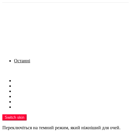
Останні
Menu
Новини
Політика
Кримінал
Фото
Надіслати новину
Реклама на сайті
Switch skin
Переключіться на темний режим, який ніжніший для очей.