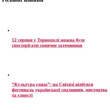
12 серпня у Тернополі можна буде
спостерігати сонячне затемнення
“Культура єднає”: на Світязі відбувся
фестиваль української спадщини, мистецтва
та єдності