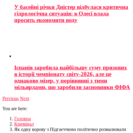
У басейні річки Дністер відбулася критична
гідрологічна ситуація: в Одесі влада
просить економити воду
Іспанія заробила найбільшу суму призових
в історії чемпіонату світу-2026, але це
однаково мізер, у порівнянні з тими
мільярдами, що заробили засновники ФІФА
Previous
Next
You are here:
Головна
Кримінал
Як одну корову з Підгаєччини політично розмалювали