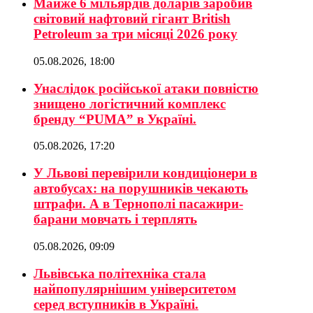
Майже 6 мільярдів доларів заробив
світовий нафтовий гігант British
Petroleum за три місяці 2026 року
05.08.2026, 18:00
Унаслідок російської атаки повністю
знищено логістичний комплекс
бренду “PUMA” в Україні.
05.08.2026, 17:20
У Львові перевірили кондиціонери в
автобусах: на порушників чекають
штрафи. А в Тернополі пасажири-
барани мовчать і терплять
05.08.2026, 09:09
Львівська політехніка стала
найпопулярнішим університетом
серед вступників в Україні.