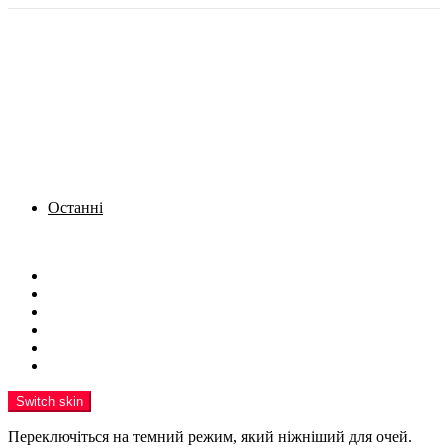
Останні
Menu
Новини
Політика
Кримінал
Фото
Надіслати новину
Реклама на сайті
Switch skin
Переключіться на темний режим, який ніжніший для очей.