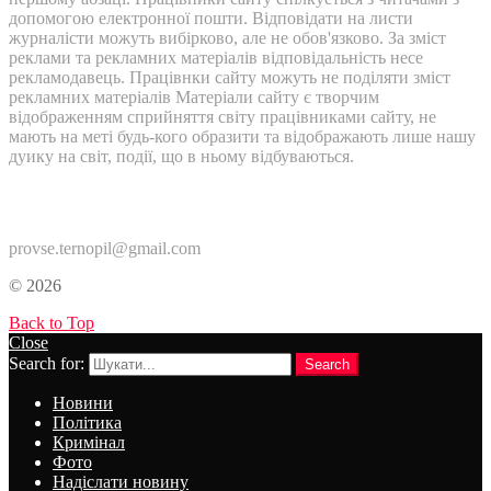
допомогою електронної пошти. Відповідати на листи
журналісти можуть вибірково, але не обов'язково. За зміст
реклами та рекламних матеріалів відповідальність несе
рекламодавець. Працівнки сайту можуть не поділяти зміст
рекламних матеріалів Матеріали сайту є творчим
відображенням сприйняття світу працівниками сайту, не
мають на меті будь-кого образити та відображають лише нашу
дуику на світ, події, що в ньому відбуваються.
Контакти:
provse.ternopil@gmail.com
© 2026
Back to Top
Close
Search for:
Search
Новини
Політика
Кримінал
Фото
Надіслати новину