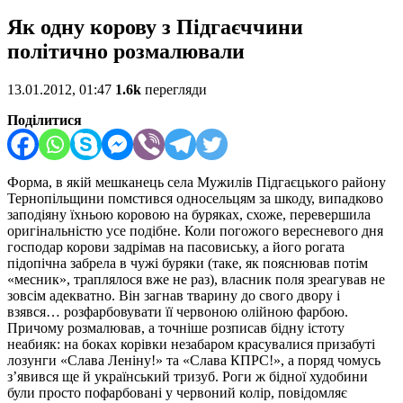
Як одну корову з Підгаєччини
політично розмалювали
13.01.2012, 01:47
1.6k
перегляди
Поділитися
Форма, в якій мешканець села Мужилів Підгаєцького району
Тернопільщини помстився односельцям за шкоду, випадково
заподіяну їхньою коровою на буряках, схоже, перевершила
оригінальністю усе подібне. Коли погожого вересневого дня
господар корови задрімав на пасовиську, а його рогата
підопічна забрела в чужі буряки (таке, як пояснював потім
«месник», траплялося вже не раз), власник поля зреагував не
зовсім адекватно. Він загнав тварину до свого двору і
взявся… розфарбовувати її червоною олiйною фарбою.
Причому розмалював, а точніше розписав бідну істоту
неабияк: на боках корівки незабаром красувалися призабуті
лозунги «Слава Леніну!» та «Слава КПРС!», а поряд чомусь
з’явився ще й український тризуб. Роги ж бідної худобини
були просто пофарбовані у червоний колір, повідомляє