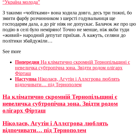
“Україна молода”
З такими «чобітками» вона ходила довго, десь три тижні, бо
змити фарбу розчинником з шерсті годувальниця ще
господарям дала, а до ріг ніяк не допускає. Балачок же про цю
подію в селі було неміряно! Точно не менше, ніж якби туди
«живий» народний депутат приїхав. А кажуть, селяни до
політики збайдужіли…
See more
Попередня
На кліматично скромній Тернопільщині є
невеличка субтропічна зона. Звідти родом олігарх
Фірташ
Наступна
Ніколаєв, Агутін і Аллєгрова люблять
відпочивати… під Тернополем
На кліматично скромній Тернопільщині є
невеличка субтропічна зона. Звідти родом
олігарх Фірташ
Ніколаєв, Агутін і Аллєгрова люблять
відпочивати… під Тернополем