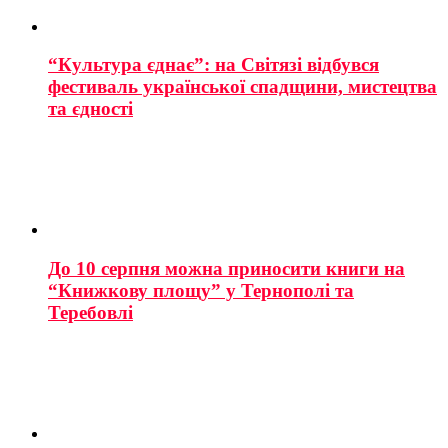
“Культура єднає”: на Світязі відбувся
фестиваль української спадщини, мистецтва
та єдності
До 10 серпня можна приносити книги на
“Книжкову площу” у Тернополі та
Теребовлі