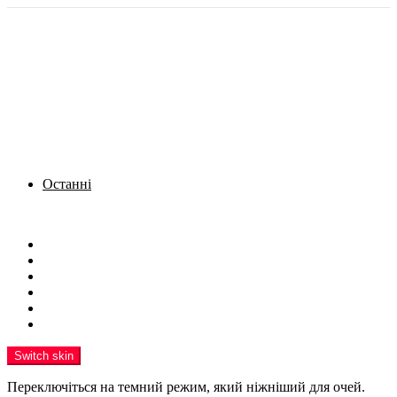
Останні
Menu
Новини
Політика
Кримінал
Фото
Надіслати новину
Реклама на сайті
Switch skin
Переключіться на темний режим, який ніжніший для очей.