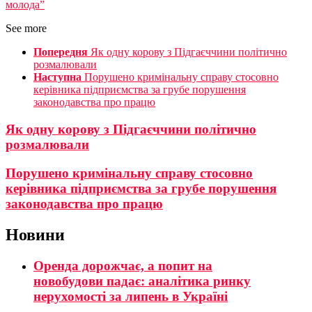
молода”
See more
Попередня
Як одну корову з Підгаєччини політично
розмалювали
Наступна
Порушено кримінальну справу стосовно
керівника підприємства за грубе порушення
законодавства про працю
Як одну корову з Підгаєччини політично
розмалювали
Порушено кримінальну справу стосовно
керівника підприємства за грубе порушення
законодавства про працю
Новини
Оренда дорожчає, а попит на
новобудови падає: аналітика ринку
нерухомості за липень в Україні