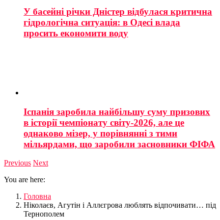
У басейні річки Дністер відбулася критична
гідрологічна ситуація: в Одесі влада
просить економити воду
Іспанія заробила найбільшу суму призових
в історії чемпіонату світу-2026, але це
однаково мізер, у порівнянні з тими
мільярдами, що заробили засновники ФІФА
Previous
Next
You are here:
Головна
Ніколаєв, Агутін і Аллєгрова люблять відпочивати… під
Тернополем