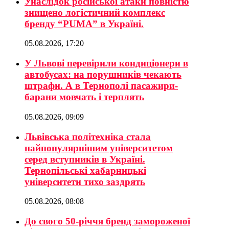
Унаслідок російської атаки повністю
знищено логістичний комплекс
бренду “PUMA” в Україні.
05.08.2026, 17:20
У Львові перевірили кондиціонери в
автобусах: на порушників чекають
штрафи. А в Тернополі пасажири-
барани мовчать і терплять
05.08.2026, 09:09
Львівська політехніка стала
найпопулярнішим університетом
серед вступників в Україні.
Тернопільські хабарницькі
університети тихо заздрять
05.08.2026, 08:08
До свого 50-річчя бренд замороженої