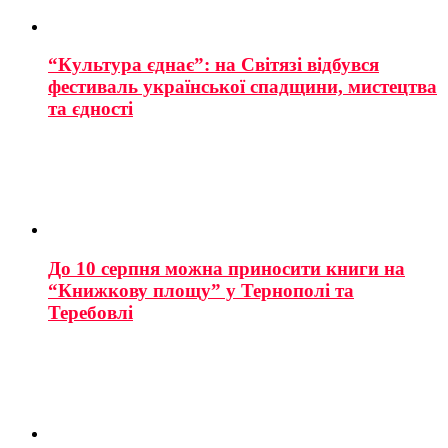
“Культура єднає”: на Світязі відбувся
фестиваль української спадщини, мистецтва
та єдності
До 10 серпня можна приносити книги на
“Книжкову площу” у Тернополі та
Теребовлі