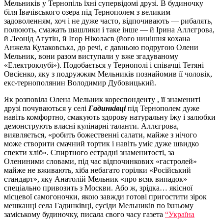
Мельників у Тернопіль їхні супервідомі друзі. В будиночку
біля Івачівського озера під Тернополем з великим
задоволенням, хоч і не дуже часто, відпочивають — рибалять,
полюють, смажать шашлики і таке інше — й Ірина Аллєгрова,
й Леонід Агутін, й Ігор Ніколаєв (його нинішня кохана
Анжела Кулаковська, до речі, є давньою подругою Олени
Мельник, вони разом виступали у вже згадуваному
«Електроклубі»). Подобається у Тернополі і співачці Тетяні
Овсієнко, яку з подружжям Мельників познайомив її чоловік,
екс-тернополянин Володимир Дубовицький.
Як розповіла Олена Мельник кореспонденту , її знамениті
друзі почуваються у селі
Гадинкiвцi
під Тернополем дуже
навіть комфортно, смакують здорову натуральну їжу і залюбки
демонструють власні кулінарні таланти. Аллєгрова,
виявляється, «робить божественні салати, майже з нічого
може створити смачний тортик і навіть уміє дуже швидко
спекти хліб». Спиртного естрадні знаменитості, за
Олениними словами, під час відпочинкових «гастролей»
майже не вживають, хіба небагато горілки «Російський
стандарт», яку Анатолій Мельник «про всяк випадок»
спеціально привозить з Москви. Або ж, зрідка… якісної
місцевої самогоночки, якою завжди готові пригостити зірок
мешканці села Гадинківці, сусіди Мельників по їхньому
заміському будиночку, писала свого часу газета
“Україна