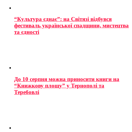
“Культура єднає”: на Світязі відбувся
фестиваль української спадщини, мистецтва
та єдності
До 10 серпня можна приносити книги на
“Книжкову площу” у Тернополі та
Теребовлі