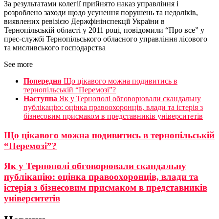
За результатами колегії прийнято наказ управління і
розроблено заходи щодо усунення порушень та недоліків,
виявлених ревізією Держфінінспекції України в
Тернопільській області у 2011 році, повідомили “Про все” у
прес-службі Тернопільського обласного управління лісового
та мисливського господарства
See more
Попередня
Що цікавого можна подивитись в
тернопільській “Перемозі”?
Наступна
Як у Тернополі обговорювали скандальну
публікацію: оцінка правоохоронців, влади та істерія з
бізнесовим присмаком в представників університетів
Що цікавого можна подивитись в тернопільській
“Перемозі”?
Як у Тернополі обговорювали скандальну
публікацію: оцінка правоохоронців, влади та
істерія з бізнесовим присмаком в представників
університетів