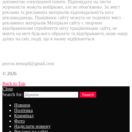
допомогою електронної пошти. Відповідати на листи
журналісти можуть вибірково, але не обов'язково. За зміст
реклами та рекламних матеріалів відповідальність несе
рекламодавець. Працівнки сайту можуть не поділяти зміст
рекламних матеріалів Матеріали сайту є творчим
відображенням сприйняття світу працівниками сайту, не
мають на меті будь-кого образити та відображають лише нашу
дуику на світ, події, що в ньому відбуваються.
Контакти:
provse.ternopil@gmail.com
© 2026
Back to Top
Close
Search for:
Search
Новини
Політика
Кримінал
Фото
Надіслати новину
Реклама на сайті