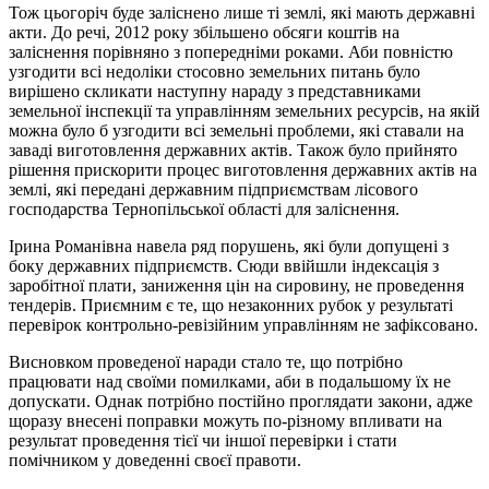
Тож цьогоріч буде заліснено лише ті землі, які мають державні
акти. До речі, 2012 року збільшено обсяги коштів на
заліснення порівняно з попередніми роками. Аби повністю
узгодити всі недоліки стосовно земельних питань було
вирішено скликати наступну нараду з представниками
земельної інспекції та управлінням земельних ресурсів, на якій
можна було б узгодити всі земельні проблеми, які ставали на
заваді виготовлення державних актів. Також було прийнято
рішення прискорити процес виготовлення державних актів на
землі, які передані державним підприємствам лісового
господарства Тернопільської області для заліснення.
Ірина Романівна навела ряд порушень, які були допущені з
боку державних підприємств. Сюди ввійшли індексація з
заробітної плати, заниження цін на сировину, не проведення
тендерів. Приємним є те, що незаконних рубок у результаті
перевірок контрольно-ревізійним управлінням не зафіксовано.
Висновком проведеної наради стало те, що потрібно
працювати над своїми помилками, аби в подальшому їх не
допускати. Однак потрібно постійно проглядати закони, адже
щоразу внесені поправки можуть по-різному впливати на
результат проведення тієї чи іншої перевірки і стати
помічником у доведенні своєї правоти.