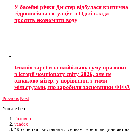
У басейні річки Дністер відбулася критична
гідрологічна ситуація: в Одесі влада
просить економити воду
Іспанія заробила найбільшу суму призових
в історії чемпіонату світу-2026, але це
однаково мізер, у порівнянні з тими
мільярдами, що заробили засновники ФІФА
Previous
Next
You are here:
Головна
yandex
“Крушники” виставили лісникам Тернопільщини акт на