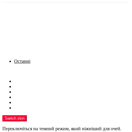
Останні
Menu
Новини
Політика
Кримінал
Фото
Надіслати новину
Реклама на сайті
Switch skin
Переключіться на темний режим, який ніжніший для очей.