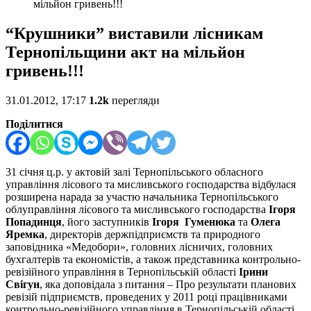
мільйон гривень!!!
“Крушники” виставили лісникам
Тернопільщини акт на мільйон
гривень!!!
31.01.2012, 17:17
1.2k
перегляди
Поділитися
31 січня ц.р. у актовій залі Тернопільського обласного
управління лісового та мисливського господарства відбулася
розширена нарада за участю начальника Тернопільського
облуправління лісового та мисливського господарства
Ігоря
Попадинця
, його заступників
Ігоря Гуменюка
та
Олега
Яремка
, директорів держпідприємств та природного
заповідника «Медобори», головних лісничих, головних
бухгалтерів та економістів, а також представника контрольно-
ревізійного управління в Тернопільській області
Ірини
Свігун
, яка доповідала з питання – Про результати планових
ревізій підприємств, проведених у 2011 році працівниками
контрольно-ревізійного управління в Тернопільській області.