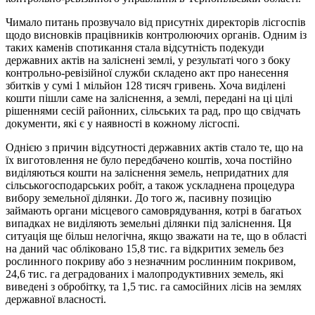
Чимало питань прозвучало від присутніх директорів лісгоспів
щодо висновків працівників контролюючих органів. Одним із
таких каменів спотикання стала відсутність подекуди
державних актів на заліснені землі, у результаті чого з боку
контрольно-ревізійної служби складено акт про нанесення
збитків у сумі 1 мільйон 128 тисяч гривень. Хоча виділені
кошти пішли саме на заліснення, а землі, передані на ці цілі
рішеннями сесій районних, сільських та рад, про що свідчать
документи, які є у наявності в кожному лісгоспі.
Однією з причин відсутності державних актів стало те, що на
їх виготовлення не було передбачено коштів, хоча постійно
виділяються кошти на заліснення земель, непридатних для
сільськогосподарських робіт, а також ускладнена процедура
вибору земельної ділянки. До того ж, пасивну позицію
займають органи місцевого самоврядування, котрі в багатьох
випадках не виділяють земельні ділянки під заліснення. Ця
ситуація ще більш нелогічна, якщо зважати на те, що в області
на даний час обліковано 15,8 тис. га відкритих земель без
рослинного покриву або з незначним рослинним покривом,
24,6 тис. га деградованих і малопродуктивних земель, які
виведені з обробітку, та 1,5 тис. га самосійних лісів на землях
державної власності.