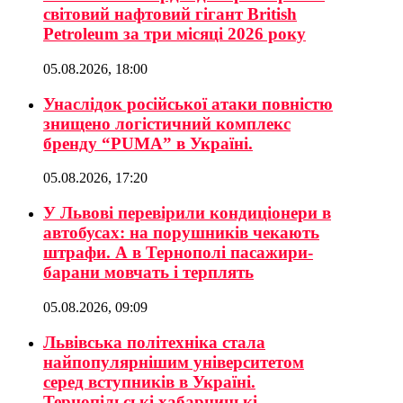
світовий нафтовий гігант British
Petroleum за три місяці 2026 року
05.08.2026, 18:00
Унаслідок російської атаки повністю
знищено логістичний комплекс
бренду “PUMA” в Україні.
05.08.2026, 17:20
У Львові перевірили кондиціонери в
автобусах: на порушників чекають
штрафи. А в Тернополі пасажири-
барани мовчать і терплять
05.08.2026, 09:09
Львівська політехніка стала
найпопулярнішим університетом
серед вступників в Україні.
Тернопільські хабарницькі