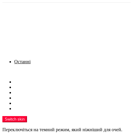
Останні
Menu
Новини
Політика
Кримінал
Фото
Надіслати новину
Реклама на сайті
Switch skin
Переключіться на темний режим, який ніжніший для очей.