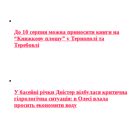
До 10 серпня можна приносити книги на
“Книжкову площу” у Тернополі та
Теребовлі
У басейні річки Дністер відбулася критична
гідрологічна ситуація: в Одесі влада
просить економити воду