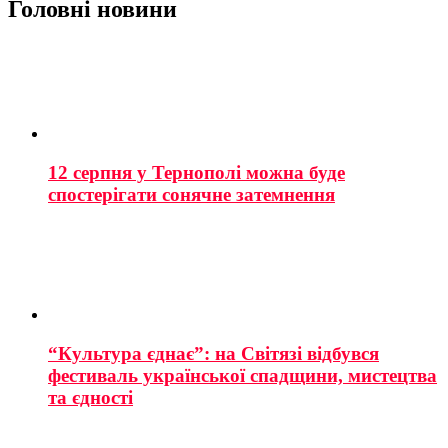
Головні новини
12 серпня у Тернополі можна буде
спостерігати сонячне затемнення
“Культура єднає”: на Світязі відбувся
фестиваль української спадщини, мистецтва
та єдності