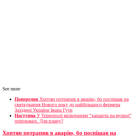
See more
Попередня
Хоптян потрапив в аварію, бо поспішав на
святкування Нового року до найбільшого фермера
Західної України Івана Гути
Наступна
У Тернополі міліціонери “хапають на вулиці”
перехожих. Для плану?
Хоптян потрапив в аварію, бо поспішав на