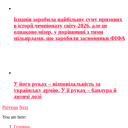
Іспанія заробила найбільшу суму призових
в історії чемпіонату світу-2026, але це
однаково мізер, у порівнянні з тими
мільярдами, що заробили засновники ФІФА
У його руках – відповідальність за
українську армію. У її руках – бандура й
дитячі долі
Previous
Next
You are here:
Головна