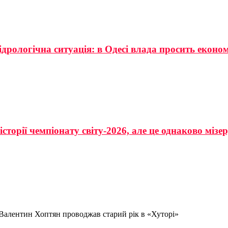
ідрологічна ситуація: в Одесі влада просить еконо
сторії чемпіонату світу-2026, але це однаково мізе
 Валентин Хоптян проводжав старий рік в «Хуторі»