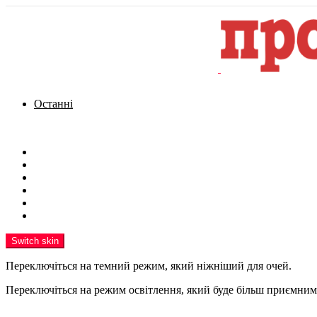
Останні
Menu
Новини
Політика
Кримінал
Фото
Надіслати новину
Реклама на сайті
Switch skin
Переключіться на темний режим, який ніжніший для очей.
Переключіться на режим освітлення, який буде більш приємним 
шукати