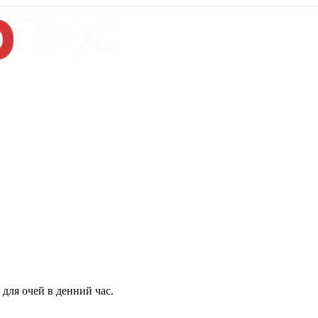
для очей в денний час.