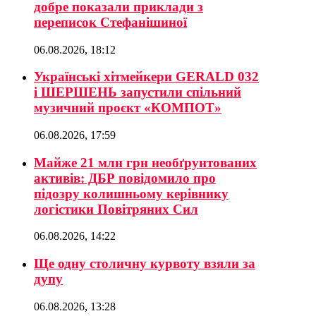
добре показали приклади з
переписок Стефанішиної
06.08.2026, 18:12
Українські хітмейкери GERALD 032
і ШЕРШЕНЬ запустили спільний
музичний проєкт «КОМПОТ»
06.08.2026, 17:59
Майже 21 млн грн необґрунтованих
активів: ДБР повідомило про
підозру колишньому керівнику
логістики Повітряних Сил
06.08.2026, 14:22
Ще одну столичну курвоту взяли за
дупу
06.08.2026, 13:28