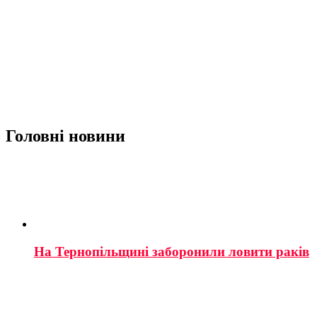
Головні новини
На Тернопільщині заборонили ловити раків