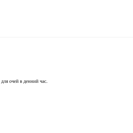
для очей в денний час.