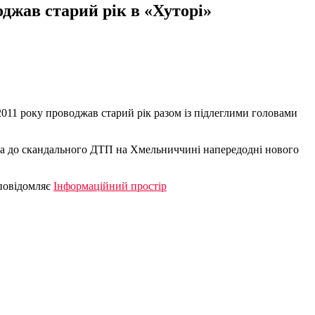
джав старий рік в «Хуторі»
2011 року проводжав старий рік разом із підлеглими головами
яна до скандального ДТП на Хмельниччині напередодні нового
 повідомляє
Інформаційний простір