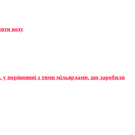
мити воду
р, у порівнянні з тими мільярдами, що заробили