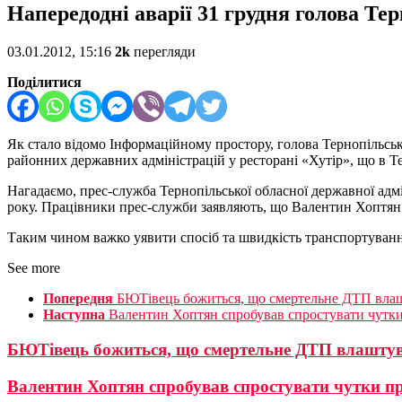
Напередодні аварії 31 грудня голова Т
03.01.2012, 15:16
2k
перегляди
Поділитися
Як стало відомо Інформаційному простору, голова Тернопільськ
районних державних адміністрацій у ресторані «Хутір», що в Т
Нагадаємо, прес-служба Тернопільської обласної державної ад
року. Працівники прес-служби заявляють, що Валентин Хоптян 
Таким чином важко уявити спосіб та швидкість транспортування
See more
Попередня
БЮТівець божиться, що смертельне ДТП влаш
Наступна
Валентин Хоптян спробував спростувати чутки
БЮТівець божиться, що смертельне ДТП влаштув
Валентин Хоптян спробував спростувати чутки п