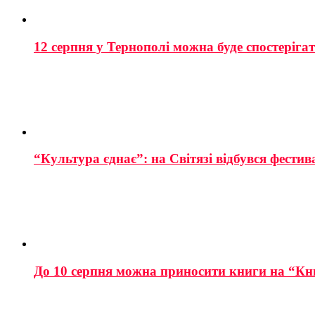
12 серпня у Тернополі можна буде спостеріга
“Культура єднає”: на Світязі відбувся фестив
До 10 серпня можна приносити книги на “Кн