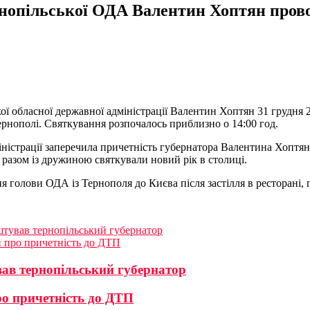
ернопільської ОДА Валентин Хоптян прово
ої обласної державної адміністрації Валентин Хоптян 31 грудня 
ернополі. Святкування розпочалось приблизно о 14:00 год.
міністрації заперечила причетність губернатора Валентина Хопт
разом із дружиною святкували новий рік в столиці.
 голови ОДА із Тернополя до Києва після застілля в ресторані,
тував тернопільський губернатор
 про причетність до ДТП
ав тернопільський губернатор
ро причетність до ДТП