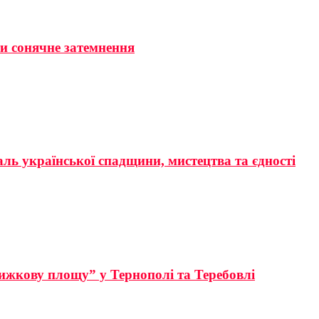
ти сонячне затемнення
аль української спадщини, мистецтва та єдності
ижкову площу” у Тернополі та Теребовлі