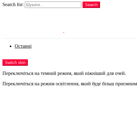
Search for:
Search
Login
Останні
Menu
Switch skin
Переключіться на темний режим, який ніжніший для очей.
Переключіться на режим освітлення, який буде більш приємним 
Login