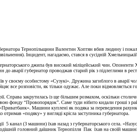
губернатора Тернопільщини Валентин Хоптян вбив людину і покал
вільнення). Інцидент, нагадаємо, стався в сусідній Хмельницькій 
убернаторського джипа був високий міліцейський чин. Опоненти Х
н до аварії губернатор проводжав старий рік з підлеглими в рес
Київ у своєму особистому «Сузукі». Дружина загиблого в аварії 
 обіцяє все розповісти, як тільки одужає. Але поки відмовляється 
ії. Справа закрутилась із ще більшим розмахом, оскільки столичні
ю фонду “Провопорядок”. Саме туди нібито кидали гроші з район
е «Приватбанк». Машини куплені як подяка за переведення рахунк
 отримав «подяку» у вигляді крісла заступника губернатора.
ії 5 канал (3 машини) їхав назад з губернаторського села. «Наз
Тодішній головний даїшник Тернопілля Пак їхав на своїй машині.