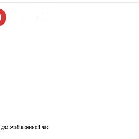
для очей в денний час.