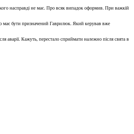
Якого насправді не має. Про всяк випадок оформив. При важкій
ито має бути призначений Гаврилюк. Який керував вже
ля аварії. Кажуть, перестало сприймати належно після свята в