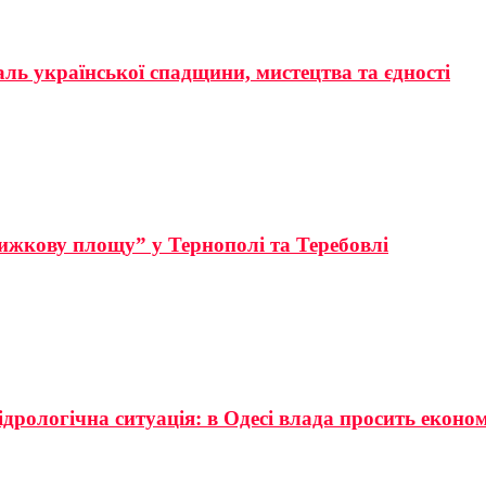
аль української спадщини, мистецтва та єдності
ижкову площу” у Тернополі та Теребовлі
ідрологічна ситуація: в Одесі влада просить еконо