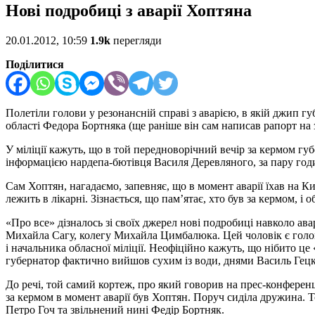
Нові подробиці з аварії Хоптяна
20.01.2012, 10:59
1.9k
перегляди
Поділитися
Полетіли голови у резонансній справі з аварією, в якій джип 
області Федора Бортняка (ще раніше він сам написав рапорт на з
У міліції кажуть, що в той передноворічний вечір за кермом г
інформацією нардепа-бютівця Василя Деревляного, за пару годи
Сам Хоптян, нагадаємо, запевняє, що в момент аварії їхав на 
лежить в лікарні. Зізнається, що пам’ятає, хто був за кермом, і
«Про все» дізналось зі своїх джерел нові подробиці навколо авар
Михайла Сагу, колегу Михайла Цимбалюка. Цей чоловік є голово
і начальника обласної міліції. Неофіційно кажуть, що нібито ц
губернатор фактично вийшов сухим із води, днями Василь Гецко
До речі, той самий кортеж, про який говорив на прес-конференц
за кермом в момент аварії був Хоптян. Поруч сиділа дружина. 
Петро Гоч та звільнений нині Федір Бортняк.