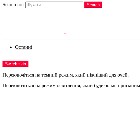
Search for:
Search
Login
Останні
Menu
Switch skin
Переключіться на темний режим, який ніжніший для очей.
Переключіться на режим освітлення, який буде більш приємним 
Login