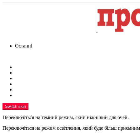
Останні
Menu
Новини
Політика
Кримінал
Фото
Надіслати новину
Реклама на сайті
Switch skin
Переключіться на темний режим, який ніжніший для очей.
Переключіться на режим освітлення, який буде більш приємним 
шукати