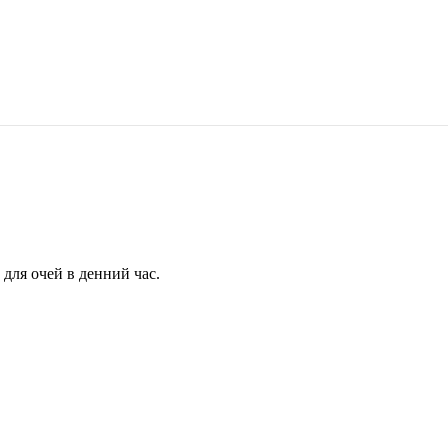
для очей в денний час.