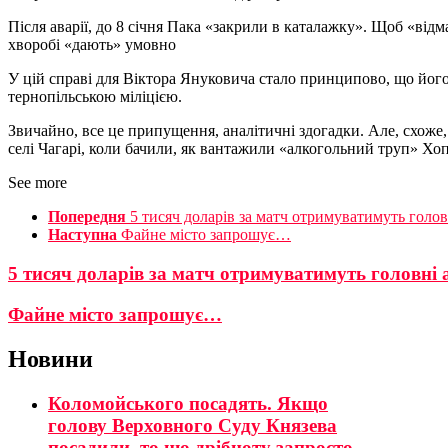
Після аварії, до 8 січня Пака «закрили в каталажку». Щоб «від
хворобі «дають» умовно
У цій справі для Віктора Януковича стало принципово, що його
тернопільською міліцією.
Звичайно, все це припущення, аналітичні здогадки. Але, схоже,
селі Чагарі, коли бачили, як вантажили «алкогольний труп» Хоп
See more
Попередня
5 тисяч доларів за матч отримуватимуть голов
Наступна
Файне місто запрошує…
5 тисяч доларів за матч отримуватимуть головні 
Файне місто запрошує…
Новини
Коломойського посадять. Якщо
голову Верховного Суду Князева
посадили, то цю дрібноту запросто