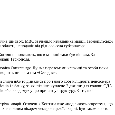
ічив ще двох. МВС звільнило начальника міліції Тернопільської
області, неподалік від рідного села губернатора.
оптян наполягають, що в машині таки був він сам. За
торані Тернополя.
чоловіка Олександра Лунь з переломами ключиці та особи поки
говорити, пише газета «Сегодня».
 слідчі нібито дізнались про такого собі міліціянта-пенсіонера
ів і з банку, за які пізніше куплено 2 джипи: для голови ОДА
ів «білого дому» у цю приватну структуру. За те, що
устріч» аварії. Оточення Хоптяна вже «поділилось секретом», що
 З головним лікарем чемеровецької лікарні. Був також в авто