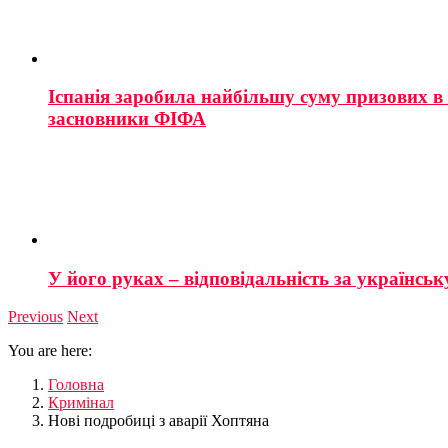
Іспанія заробила найбільшу суму призових в і
засновники ФІФА
У його руках – відповідальність за українську
Previous
Next
You are here:
Головна
Кримінал
Нові подробиці з аварії Хоптяна