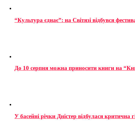
“Культура єднає”: на Світязі відбувся фестив
До 10 серпня можна приносити книги на “Кн
У басейні річки Дністер відбулася критична г