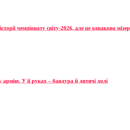
сторії чемпіонату світу-2026, але це однаково мізе
 армію. У її руках – бандура й дитячі долі