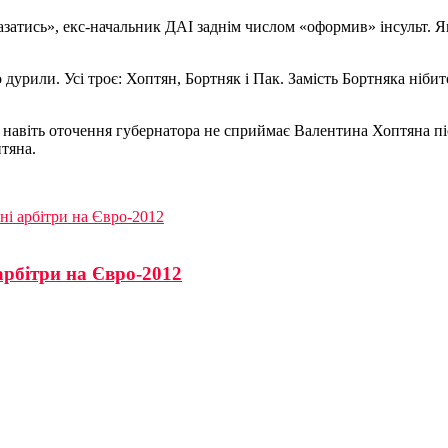
мазатись», екс-начальник ДАІ заднім числом «оформив» інсульт. 
 дурили. Усі троє: Хоптян, Бортняк і Пак. Замість Бортняка ніб
 навіть оточення губернатора не сприймає Валентина Хоптяна піс
тяна.
ні арбітри на Євро-2012
арбітри на Євро-2012