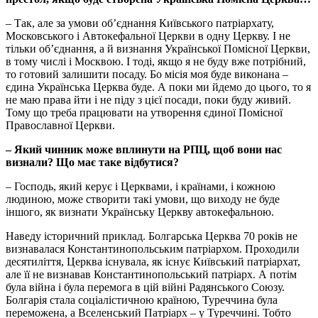
– Так, але за умови об’єднання Київського патріархату,
Московського і Автокефальної Церкви в одну Церкву. І не
тільки об’єднання, а й визнання Української Помісної Церкви,
в тому числі і Москвою. І тоді, якщо я не буду вже потрібний,
то готовий залишити посаду. Бо місія моя буде виконана –
єдина Українська Церква буде. А поки ми йдемо до цього, то я
не маю права йти і не піду з цієї посади, поки буду живий.
Тому що треба працювати на утворення єдиної Помісної
Православної Церкви.
– Який чинник може вплинути на РПЦ, щоб вони нас
визнали? Що має таке відбутися?
– Господь, який керує і Церквами, і країнами, і кожною
людиною, може створити такі умови, що виходу не буде
іншого, як визнати Українську Церкву автокефальною.
Наведу історичний приклад. Болгарська Церква 70 років не
визнавалася Константинопольським патріархом. Проходили
десятиліття, Церква існувала, як існує Київський патріархат,
але її не визнавав Константинопольський патріарх. А потім
була війна і була перемога в цій війні Радянського Союзу.
Болгарія стала соціалістичною країною, Туреччина була
переможена, а Вселенський Патріарх – у Туреччині. Тобто