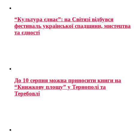
“Культура єднає”: на Світязі відбувся
фестиваль української спадщини, мистецтва
та єдності
До 10 серпня можна приносити книги на
“Книжкову площу” у Тернополі та
Теребовлі