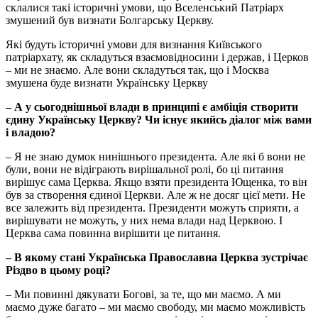
склалися такі історичні умови, що Вселенський Патріарх
змушений був визнати Болгарську Церкву.
Які будуть історичні умови для визнання Київського
патріархату, як складуться взаємовідносини і держав, і Церков
– ми не знаємо. Але вони складуться так, що і Москва
змушена буде визнати Українську Церкву
– А у сьогоднішньої влади в принципі є амбіція створити
єдину Українську Церкву? Чи існує якийсь діалог між вами
і владою?
– Я не знаю думок нинішнього президента. Але які б вони не
були, вони не відіграють вирішальної ролі, бо ці питання
вирішує сама Церква. Якщо взяти президента Ющенка, то він
був за створення єдиної Церкви. Але ж не досяг цієї мети. Не
все залежить від президента. Президенти можуть сприяти, а
вирішувати не можуть, у них нема влади над Церквою. І
Церква сама повинна вирішити це питання.
– В якому стані Українська Православна Церква зустрічає
Різдво в цьому році?
– Ми повинні дякувати Богові, за те, що ми маємо. А ми
маємо дуже багато – ми маємо свободу, ми маємо можливість