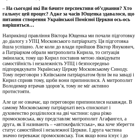
– На сьогодні які Ви бачите перспективи об’єднання? Хто
гальмує цей процес? Адже за часів Ющенка здавалося, що
питання створення Української Помісної Церкви ось-ось
вирішиться…
Наприкінці правління Віктора Ющенка ми почали підготовку
до діалогу з УПЦ Московського патріархату. Ця підготовка
йшла успішно. Але коли до влади прийшов Віктор Янукович,
а Патріархом обрали митрополита Кирила, то ситуація
змінилася, тому що Кирил поставив метою ліквідувати
самостійність і незалежність УПЦ і безпосередньо
підпорядкувати Українську Церкву Московському Синоду.
Тому переговори з Київським патріархатом були їм на заваді і
Кирил сприяв тому, щоби вони припинилися. А митрополит
Володимир втрачав здоров’я, тому не міг активно
протистояти.
Але це не означає, що переговори припинилися назавжди. В
самому Московському патріархаті весь єпископат і
духовенство розділилося на дві частини: одна різко
промосковська, яку представляє митрополит Агафангел, а
друга, як її називають – «автокефалістська», яка хоче зберегти
статус самостійної і незалежної Церкви. І друга частина
значно переважає промосковську. Тож якщо вона існує і до