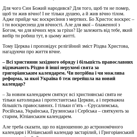
Для чого Син Божий народився? Для того, щоб ти не помер,
щоб ти жив вічно! І не тільки душею, а й жив вічно тілом.
Адже прийде час воскресіння з мертвих. Бо Христос воскрес –
і ти воскреснеш для вічності. Але для якої – блаженної з
Богом, чи для вічних мук за гріхи? Це залежить від тебе, який
вибір ти робиш тут, в цьому житті.
Тому Церква і проповідує релігійний зміст Різдва Христова,
нагадуючи про життя вічне.
– Всі християни західного обряду і більшість православних
відзначають Різдво й інші нерухомі свята за
григоріанським календарем. Чи потрібна і чи можлива
реформа, за якої Україна б теж перейшла на новий
календар?
– За новим календарем святкує всі християнські свята не
тільки католицька і протестантська Церкви, а і переважна
більшість православних. І тільки п’ять – Єрусалимська,
Російська, Українська, Грузинська і Сербська – святкують за
старим, Юліанським календарем.
Але треба сказати, що по відношенню до астрономічного
календаря і Юліанський календар застарілий, і Григоріанський