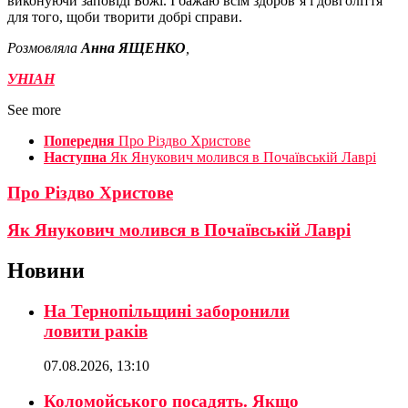
виконуючи заповіді Божі. І бажаю всім здоров’я і довголіття
для того, щоби творити добрі справи.
Розмовляла
Анна ЯЩЕНКО
,
УНІАН
See more
Попередня
Про Різдво Христове
Наступна
Як Янукович молився в Почаївській Лаврі
Про Різдво Христове
Як Янукович молився в Почаївській Лаврі
Новини
На Тернопільщині заборонили
ловити раків
07.08.2026, 13:10
Коломойського посадять. Якщо