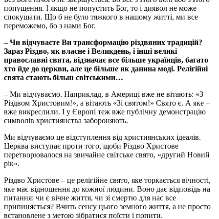
попущення. І якщо не попустить Бог, то і диявол не може
спокушати. Що б не було тяжкого в нашому житті, ми все
переможемо, бо з нами Бог.
– Чи відчуваєте Ви трансформацію різдвяних традицій?
Зараз Різдво, як власне і Великдень, і інші великі
православні свята, відзначає все більше українців, багато
хто йде до церкви, але це більше як данина моді. Релігійні
свята стають більш світськими…
– Ми відчуваємо. Наприклад, в Америці вже не вітають: «З
Різдвом Христовим!», а вітають «Зі святом!» Свято є. А яке –
вже викреслили. І у Європі теж вже публічну демонстрацію
символів християнства забороняють.
Ми відчуваємо це відступлення від християнських ідеалів.
Церква виступає проти того, щоби Різдво Христове
перетворювалося на звичайне світське свято, «другий Новий
рік».
Різдво Христове – це релігійне свято, яке торкається вічності,
яке має відношення до кожної людини. Воно дає відповідь на
питання: чи є вічне життя, чи зі смертю для нас все
припиняється? Вчить сенсу цього земного життя, а не просто
встановлене з метою зібратися поїсти і попити.