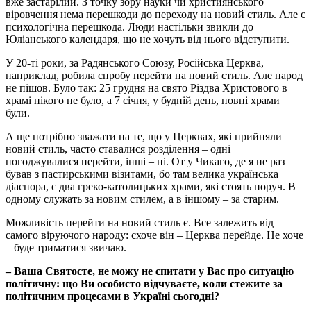
вже застарілий. З точку зору науки чи християнського
віровчення нема перешкоди до переходу на новий стиль. Але є
психологічна перешкода. Люди настільки звикли до
Юліанського календаря, що не хочуть від нього відступити.
У 20-ті роки, за Радянського Союзу, Російська Церква,
наприклад, робила спробу перейти на новий стиль. Але народ
не пішов. Було так: 25 грудня на свято Різдва Христового в
храмі нікого не було, а 7 січня, у будній день, повні храми
були.
А ще потрібно зважати на те, що у Церквах, які прийняли
новий стиль, часто ставалися розділення – одні
погоджувалися перейти, інші – ні. От у Чикаго, де я не раз
бував з пастирськими візитами, бо там велика українська
діаспора, є два греко-католицьких храми, які стоять поруч. В
одному служать за новим стилем, а в іншому – за старим.
Можливість перейти на новий стиль є. Все залежить від
самого віруючого народу: схоче він – Церква перейде. Не хоче
– буде триматися звичаю.
– Ваша Святосте, не можу не спитати у Вас про ситуацію
політичну: що Ви особисто відчуваєте, коли стежите за
політичним процесами в Україні сьогодні?