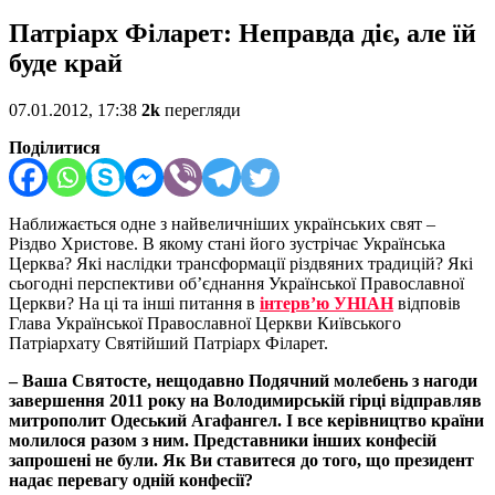
Патріарх Філарет: Неправда діє, але їй
буде край
07.01.2012, 17:38
2k
перегляди
Поділитися
Наближається одне з найвеличніших українських свят –
Різдво Христове. В якому стані його зустрічає Українська
Церква? Які наслідки трансформації різдвяних традицій? Які
сьогодні перспективи об’єднання Української Православної
Церкви? На ці та інші питання в
інтерв’ю УНІАН
відповів
Глава Української Православної Церкви Київського
Патріархату Святійший Патріарх Філарет.
– Ваша Святосте, нещодавно Подячний молебень з нагоди
завершення 2011 року на Володимирській гірці відправляв
митрополит Одеський Агафангел. І все керівництво країни
молилося разом з ним. Представники інших конфесій
запрошені не були. Як Ви ставитеся до того, що президент
надає перевагу одній конфесії?