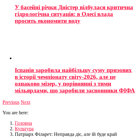
У басейні річки Дністер відбулася критична
гідрологічна ситуація: в Одесі влада
просить економити воду
Іспанія заробила найбільшу суму призових
в історії чемпіонату світу-2026, але це
однаково мізер, у порівнянні з тими
мільярдами, що заробили засновники ФІФА
Previous
Next
You are here:
Головна
Культура
Патріарх Філарет: Неправда діє, але їй буде край