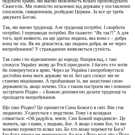
будувати храми, ми маємо можливість вільно проповідувати
Євангеліє. Ми повністю незалежні від держави у поставленні
єпископів, священників, розбудові Церкви. За все це треба
дякувати Богові.
Так, ми маємо труднощі. Але труднощі потрібні. І скорботи
потрібні. І перешкоди потрібні. Ви скажете: “Як так?!” А для
того, щоб виявити, на що здатна людина, яка вона є – добра
вона чи зла. Як ви дізнаєтеся, що людина добра, як не через
випробування? У стражданнях виявляється сутність.
Так само і по відношенню до народу. Наприклад, є такі
спокуси Україну знову до Росії приєднати. І багато хто хотів
би повернутися в ярмо. Через це Україна і випробовується:
достойна вона мати державу чи ні. Без цих спокус ми не
станемо міцнішими. А пройшовши їх, ми захистимо свою
державність, якщо хочемо. Ось з таким настроєм ми і повинні
зустрічати Різдво – з Божою допомогою долати труднощі та
проходити випробування.
Що таке Різдво? Це пришестя Сина Божого в світ. Він стає
людиною. З’єднується з людством. Тому і в колядках
співається: «Ой радуйся, земле, Син Божий народився». Це
значить, що з нами, з людьми, Бог. А якщо з нами Бог, то ми
можемо перемогти всяке зло. Бо хто може перемогти Бога?
Без Бога нічого не звершується. Бо все з Його волі або з Його