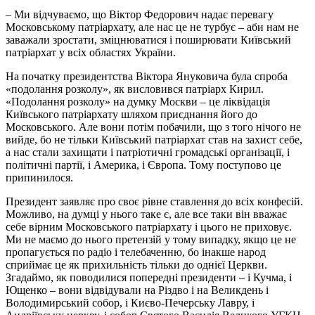
– Ми відчуваємо, що Віктор Федорович надає перевагу
Московському патріархату, але нас це не турбує – аби нам не
заважали зростати, зміцнюватися і поширювати Київський
патріархат у всіх областях України.
На початку президентства Віктора Януковича була спроба
«подолання розколу», як висловився патріарх Кирил.
«Подолання розколу» на думку Москви – це ліквідація
Київського патріархату шляхом приєднання його до
Московського. Але вони потім побачили, що з того нічого не
вийде, бо не тільки Київський патріархат став на захист себе,
а нас стали захищати і патріотичні громадські організації, і
політичні партії, і Америка, і Європа. Тому поступово це
припинилося.
Президент заявляє про своє рівне ставлення до всіх конфесій.
Можливо, на думці у нього таке є, але все таки він вважає
себе вірним Московського патріархату і цього не приховує.
Ми не маємо до нього претензій у тому випадку, якщо це не
пропагується по радіо і телебаченню, бо інакше народ
сприймає це як прихильність тільки до однієї Церкви.
Згадаймо, як поводилися попередні президенти – і Кучма, і
Ющенко – вони відвідували на Різдво і на Великдень і
Володимирський собор, і Києво-Печерську Лавру, і