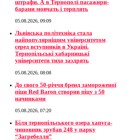
штрафи. А в Тернополі пасажири-
барани мовчать і терплять
05.08.2026, 09:09
Львівська політехніка стала
найпопулярнішим університетом
серед вступників в Україні.
Тернопільські хабарницькі
університети тихо заздрять
05.08.2026, 08:08
До свого 50-річчя бренд замороженої
піци Red Baron створив піцу з 50
начинками
05.08.2026, 07:20
Біля тернопільського озера хапуга-
чиновник зрубав 248 у парку
“Загребелля”