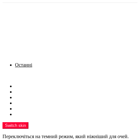
Останні
Menu
Новини
Політика
Кримінал
Фото
Надіслати новину
Реклама на сайті
Switch skin
Переключіться на темний режим, який ніжніший для очей.