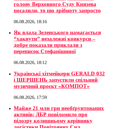
голову Верховного Суду Князева
посадили, то цю дрібноту запросто
06.08.2026, 18:16
Як влада Зеленського намагається
“хакнути” незалежні конкурси –
добре показали приклади з
переписок Стефанішиної
06.08.2026, 18:12
Українські хітмейкери GERALD 032
і ШЕРШЕНЬ запустили спільний
музичний проєкт «КОМПОТ»
06.08.2026, 17:59
Майже 21 млн грн необґрунтованих
активів: ДБР повідомило про
підозру колишньому керівнику
логістики Повітряних Сил