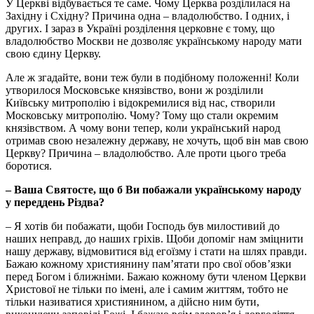
У Церкві відбувається те саме. Чому Церква розділилася на
Західну і Східну? Причина одна – владолюбство. І одних, і
других. І зараз в Україні розділення церковне є тому, що
владолюбство Москви не дозволяє українському народу мати
свою єдину Церкву.
Але ж згадайте, вони теж були в подібному положенні! Коли
утворилося Московське князівство, вони ж розділили
Київську митрополію і відокремилися від нас, створили
Московську митрополію. Чому? Тому що стали окремим
князівством. А чому вони тепер, коли український народ
отримав свою незалежну державу, не хочуть, щоб він мав свою
Церкву? Причина – владолюбство. Але проти цього треба
боротися.
– Ваша Святосте, що б Ви побажали українському народу
у переддень Різдва?
– Я хотів би побажати, щоби Господь був милостивий до
наших неправд, до наших гріхів. Щоби допоміг нам зміцнити
нашу державу, відмовитися від егоїзму і стати на шлях правди.
Бажаю кожному християнину пам’ятати про свої обов’язки
перед Богом і ближніми. Бажаю кожному бути членом Церкви
Христової не тільки по імені, але і самим життям, тобто не
тільки називатися християнином, а дійсно ним бути,