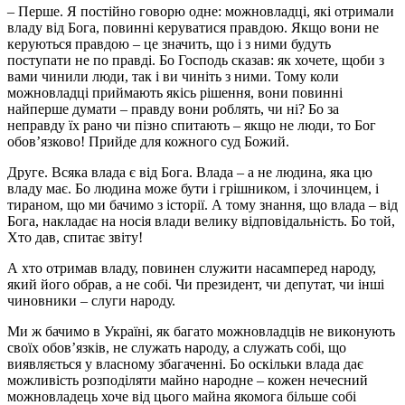
– Перше. Я постійно говорю одне: можновладці, які отримали
владу від Бога, повинні керуватися правдою. Якщо вони не
керуються правдою – це значить, що і з ними будуть
поступати не по правді. Бо Господь сказав: як хочете, щоби з
вами чинили люди, так і ви чиніть з ними. Тому коли
можновладці приймають якісь рішення, вони повинні
найперше думати – правду вони роблять, чи ні? Бо за
неправду їх рано чи пізно спитають – якщо не люди, то Бог
обов’язково! Прийде для кожного суд Божий.
Друге. Всяка влада є від Бога. Влада – а не людина, яка цю
владу має. Бо людина може бути і грішником, і злочинцем, і
тираном, що ми бачимо з історії. А тому знання, що влада – від
Бога, накладає на носія влади велику відповідальність. Бо той,
Хто дав, спитає звіту!
А хто отримав владу, повинен служити насамперед народу,
який його обрав, а не собі. Чи президент, чи депутат, чи інші
чиновники – слуги народу.
Ми ж бачимо в Україні, як багато можновладців не виконують
своїх обов’язків, не служать народу, а служать собі, що
виявляється у власному збагаченні. Бо оскільки влада дає
можливість розподіляти майно народне – кожен нечесний
можновладець хоче від цього майна якомога більше собі