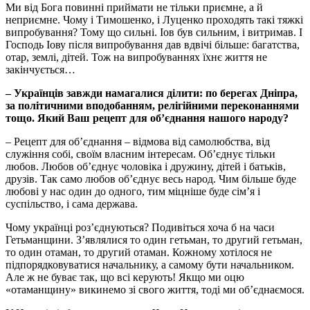
Ми від Бога повинні приймати не тільки приємне, а й
неприємне. Чому і Тимошенко, і Луценко проходять такі тяжкі
випробування? Тому що сильні. Іов був сильним, і витримав. І
Господь Іову після випробування дав вдвічі більше: багатства,
отар, землі, дітей. Тож на випробуваннях їхнє життя не
закінчується…
– Українців завжди намагалися ділити: по берегах Дніпра,
за політичними вподобанням, релігійними переконаннями
тощо. Який Ваш рецепт для об’єднання нашого народу?
– Рецепт для об’єднання – відмова від самолюбства, від
служіння собі, своїм власним інтересам. Об’єднує тільки
любов. Любов об’єднує чоловіка і дружину, дітей і батьків,
друзів. Так само любов об’єднує весь народ. Чим більше буде
любові у нас один до одного, тим міцніше буде сім’я і
суспільство, і сама держава.
Чому українці роз’єднуються? Подивіться хоча б на часи
Гетьманщини. З’являлися то один гетьман, то другий гетьман,
то один отаман, то другий отаман. Кожному хотілося не
підпорядковуватися начальнику, а самому бути начальником.
Але ж не буває так, що всі керують! Якщо ми оцю
«отаманщину» викинемо зі свого життя, тоді ми об’єднаємося.