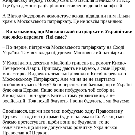
Андріївську церкву, і собор Святого Василія Великого УГКЦ.
І це була демонстрація рівного ставлення до всіх конфесій.
А Віктор Федорович демонструє всюди відвідини ним тільки
храмів Московського патріархату. Це не зовсім правильно.
– Ви зазначили, що Московський патріархат в Україні таки
має якісь переваги. Які саме?
– По-перше, підтримка Московського патріархату на Сході
України. Там вся влада підтримує Московський патріархат.
У Києві дають десятки мільйонів гривень на ремонт Києво-
Печерської Лаври. Причому, дають не музею, а саме Церкві,
монастирю. Виділяють земельні ділянки в Києві переважно
Московському Патріархату. Але ми на це не звертаємо
особливої уваги. Чому? Бо в перспективі бачимо, що в Україні
буде одна Церква. Якщо вони побудують той собор на
Либідській – він буде в Києві, і тому український, а не
російський. Тож нехай будують. І вони будують, і ми будуємо.
Сподіваюся, що ми все таки побудуємо одну Православну
Церкву – і тоді всі ці храми будуть належати їй. А якщо ми
будемо протестувати, щоби вони не будували, то це
означатиме, що ми не допускаємо розвитку Української
Православної Церкви.