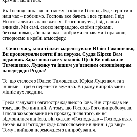
храмів і молитися.
Як Господь покладе цю межу і скільки Господь буде терпіти в
наш час – побачимо. Господь все бачить і все тримає. І від
Нього залежить наше життя і благополуччя, і від наших
вчинків. Ми самі, своєю неправдою, своїми гріхами,
беззаконнями, або навпаки – добрими справами і правдою,
створюємо в країні атмосферу.
– Свого часу, коли тільки заарештували Юлію Тимошенко,
Ви пропонували взяти її на поруки. Суддя Кірєєв Вам
відмовив. Зараз вона вже у колонії. Що б Ви побажали
Тимошенко, Луценку та іншим ув’язненим опозиціонерам
напередодні Різдва?
Те, що сталося з Юлією Тимошенко, Юрієм Луценком та з
іншими – треба перенести мужньо. В цьому випробуванні
міцніє дух людини.
Треба згадувати багатостраждального Іова. Він страждав не
тому, що був винний. А тому, що Господь його випробовував.
І після захворювання на проказу, після того, як всі
відмовилися від Іова, він сказав: «Господь дав – Господь взяв.
Нехай ім’я Господнє буде благословенне віднині і до віку».
Тому і вийшов переможцем з випробування.