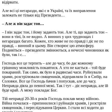
відірвати.
Але всі ці негаразди, які є в Україні, та їх виправлення
залежать не тільки від Президента…
– Але ж він задає тон…
– І він задає тон, і йому задають тон. Але ті, що задають тон –
вони в тіні, їх не видно. А винних у цих труднощах і
негараздах багато. Кожен, хто живе не по правді і діє не по
правді, – винний в цьому. Він створює цю атмосферу.
Подивіться – президенти змінюються, а нечесні чиновники як
були, так і є…
Господь все це терпить – але до часу, бо дає кожному
грішнику можливість покаятися. А хто не кається – той буде
покараний. Так само, як було в радянські часи. Руйнували
храми, розстрілювали священиків, відправляли їх в Сибір, на
Соловки. Все це Господь бачив і попускав, але до часу.
Неправда діяла до певної межі. Так і тут – діє неправда, але їй
буде край. А межу покладає Бог.
Тій неправді 20-30-х років Господь поклав межу війною.
Війна почалася – припинилися і руйнація храмів, і розстріли
священиків, і переслідування Церкви. І стали всі ходити до