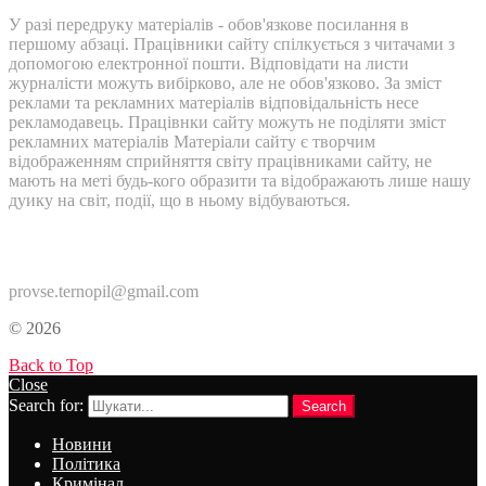
У разі передруку матеріалів - обов'язкове посилання в
першому абзаці. Працівники сайту спілкується з читачами з
допомогою електронної пошти. Відповідати на листи
журналісти можуть вибірково, але не обов'язково. За зміст
реклами та рекламних матеріалів відповідальність несе
рекламодавець. Працівнки сайту можуть не поділяти зміст
рекламних матеріалів Матеріали сайту є творчим
відображенням сприйняття світу працівниками сайту, не
мають на меті будь-кого образити та відображають лише нашу
дуику на світ, події, що в ньому відбуваються.
Контакти:
provse.ternopil@gmail.com
© 2026
Back to Top
Close
Search for:
Search
Новини
Політика
Кримінал