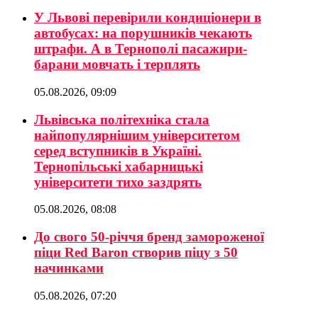
У Львові перевірили кондиціонери в
автобусах: на порушників чекають
штрафи. А в Тернополі пасажири-
барани мовчать і терплять
05.08.2026, 09:09
Львівська політехніка стала
найпопулярнішим університетом
серед вступників в Україні.
Тернопільські хабарницькі
університети тихо заздрять
05.08.2026, 08:08
До свого 50-річчя бренд замороженої
піци Red Baron створив піцу з 50
начинками
05.08.2026, 07:20