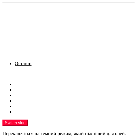
Останні
Menu
Новини
Політика
Кримінал
Фото
Надіслати новину
Реклама на сайті
Switch skin
Переключіться на темний режим, який ніжніший для очей.