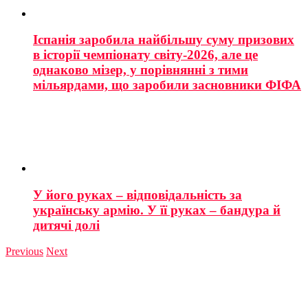
Іспанія заробила найбільшу суму призових
в історії чемпіонату світу-2026, але це
однаково мізер, у порівнянні з тими
мільярдами, що заробили засновники ФІФА
У його руках – відповідальність за
українську армію. У її руках – бандура й
дитячі долі
Previous
Next