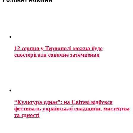
12 серпня у Тернополі можна буде
спостерігати сонячне затемнення
“Культура єднає”: на Світязі відбувся
фестиваль української спадщини, мистецтва
та єдності