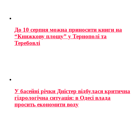
До 10 серпня можна приносити книги на
“Книжкову площу” у Тернополі та
Теребовлі
У басейні річки Дністер відбулася критична
гідрологічна ситуація: в Одесі влада
просить економити воду