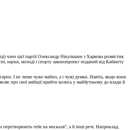
ці) член цієї партії Олександр Нікульшин з Харкова розмістив
и, науки, молоді і спорту законопроект поданий від Кабінету
егарно. І не лише чуже майно, а і чужі думки. Навіть, якщо вони
аявляє про свої амбіції прийти колись у майбутньому до влади й
 перетворюють тебе на москаля”, а й інші речі. Наприклад,