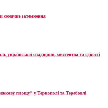
ти сонячне затемнення
аль української спадщини, мистецтва та єдності
ижкову площу” у Тернополі та Теребовлі