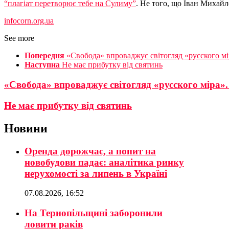
“плагіат перетворює тебе на Сулиму”
. Не того, що Іван Михай
infocorn.org.ua
See more
Попередня
«Свобода» впроваджує світогляд «русского мі
Наступна
Не має прибутку від святинь
«Свобода» впроваджує світогляд «русского міра».
Не має прибутку від святинь
Новини
Оренда дорожчає, а попит на
новобудови падає: аналітика ринку
нерухомості за липень в Україні
07.08.2026, 16:52
На Тернопільщині заборонили
ловити раків