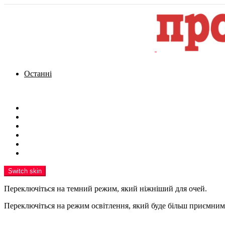
Останні
Menu
Новини
Політика
Кримінал
Фото
Надіслати новину
Реклама на сайті
Switch skin
Переключіться на темний режим, який ніжніший для очей.
Переключіться на режим освітлення, який буде більш приємним 
шукати