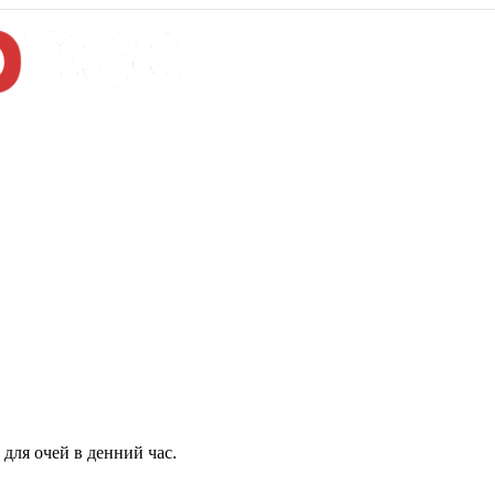
для очей в денний час.