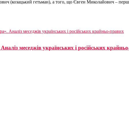
лович (козацький гетьман), а того, що Євген Миколайович – перш
ра». Аналіз меседжів українських і російських крайньо-правих
 Аналіз меседжів українських і російських крайнь