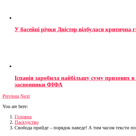
У басейні річки Дністер відбулася критична г
Іспанія заробила найбільшу суму призових в і
засновники ФІФА
Previous
Next
You are here:
Головна
Паскудство
Свобода прийде – порядок наведе! А тим часом тексти по