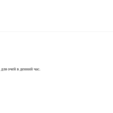
для очей в денний час.