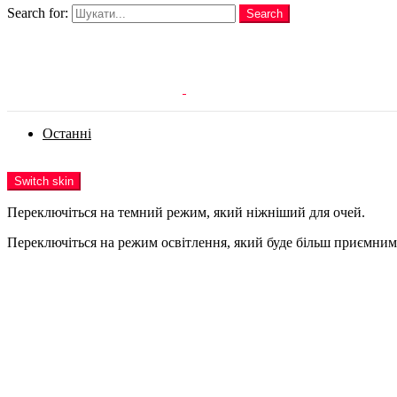
Search for:
Search
Login
Останні
Menu
Switch skin
Переключіться на темний режим, який ніжніший для очей.
Переключіться на режим освітлення, який буде більш приємним 
Login