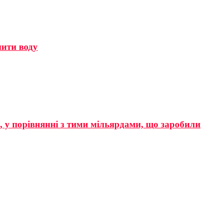
мити воду
р, у порівнянні з тими мільярдами, що заробили