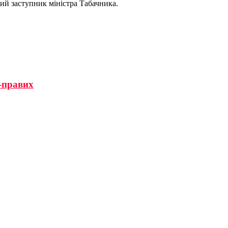
ий заступник міністра Табачника.
о-правих