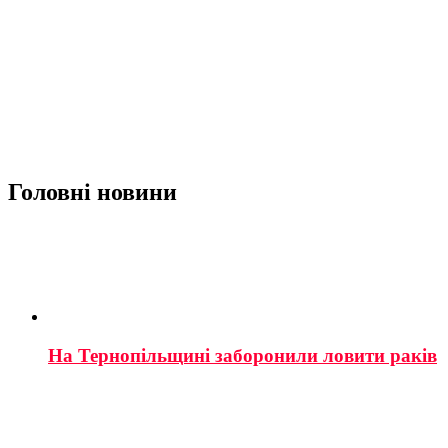
Головні новини
На Тернопільщині заборонили ловити раків