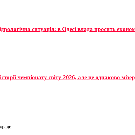
ідрологічна ситуація: в Одесі влада просить еконо
сторії чемпіонату світу-2026, але це однаково мізе
краде