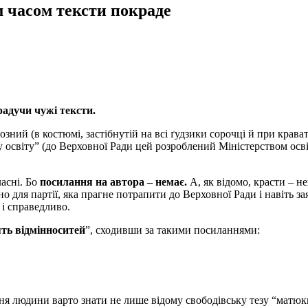
м часом тексти покраде
адучи чужі тексти.
зний (в костюмі, застібнутій на всі ґудзики сорочці й при крават
світу” (до Верховної Ради цей розроблений Міністерством освіт
ласні. Бо
посилання на автора – немає.
А, як відомо, красти – н
о для партії, яка прагне потрапити до Верховної Ради і навіть з
 і справедливо.
ять відмінноситей
”, сходивши за такими посиланнями:
ня людини варто знати не лише відому свободівську тезу “матюки