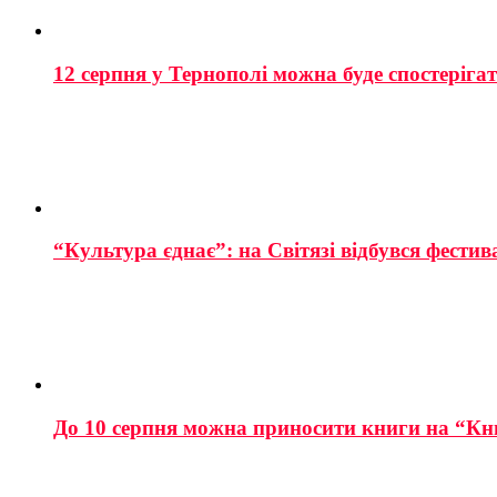
12 серпня у Тернополі можна буде спостеріга
“Культура єднає”: на Світязі відбувся фестив
До 10 серпня можна приносити книги на “Кн