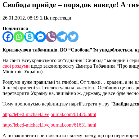
Свобода прийде – порядок наведе! А ти
26.01.2012, 08:19
1.1k
перегляди
Поділитися
Критикуючи табачників, ВО “Свобода” їм уподобляється, кр
На сайті Всеукраїнського об”єднання “Свобода” молодий і серйо
свої роздуми
щодо законопроекту Дмитра Табачника “Про вищу о
Міністрів України).
Роздуми дуже правильні та глибокі. От тільки… крадені, а не в
й не оформлені як інтелектуальна власність. Особливо це негарн
перетворити Україну на, звичайно ж, державу, де все буде чесно
Тому пропонуємо керівництву партії зіграти у гру “
Знайди дес
http://lebed-michael.livejournal.com/61426.html
http://lebed-michael.livejournal.com/61631.html
А по закінченні гри пояснити своєму члену, що про перетворен