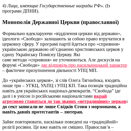
4) Лица, имеющие Государственные награды РФ».
(Із
програми ДПНИ).
Монополія Державної Церкви (православної)
Формально вдекларуючи «відділення церкви від держави»,
ідеологи «Свободи» залишають за собою право втручатися в
церковну сферу. У програмі партії йдеться про «сприяння»
українською державою об’єднанню християнських церков у
єдину Українську Помісну Церкву. Які
саме методи «сприяння» не уточнюються. Але дискусія на
форумі «Свободи»
дає відповідь про насильницький характер
– фактичне призупинення діяльності УПЦ МП.
До «українських церков», зі слів Олега Тягнибока, входять
лише три – УГКЦ, УАПЦ і УПЦ КП. Така позиція традиційна
навіть для українських націонал-демократів. “Свобода” іде
далі і в унісон із російськими націоналістами
вкрай
агресивно ставиться до так званих «нетрадиціних» церков
:
до сект записали не лише Свідків Єгови з мормонами, а
навіть давніх протестантів – лютеран.
Зайве повторювати, наскільки поведені на «традиційній»
релігії росіяни. Це вже навіть не смішно. Православ’я –