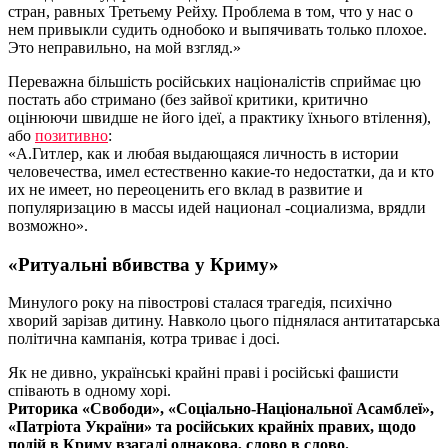
стран, равных Третьему Рейху. Проблема в том, что у нас о
нем привыкли судить однобоко и выпячивать только плохое.
Это неправильно, на мой взгляд.»
Переважна більшість російських націоналістів сприймає цю
постать або стримано (без зайвої критики, критично
оцінюючи швидше не його ідеї, а практику їхнього втілення),
або
позитивно
:
«А.Гитлер, как и любая выдающаяся личность в истории
человечества, имел естественно какие-то недостатки, да и кто
их не имеет, но переоценить его вклад в развитие и
популяризацию в массы идей национал -социализма, врядли
возможно».
«Ритуальні вбивства у Криму»
Минулого року на півострові сталася трагедія, психічно
хворий зарізав дитину. Навколо цього піднялася антитатарська
політична кампанія, котра триває і досі.
Як не дивно, українські крайні праві і російські фашисти
співають в одному хорі.
Риторика «Свободи», «Соціально-Національної Асамблеї»,
«Патріота України» та російських крайніх правих, щодо
подій в Криму взагалі однакова, слово в слово.