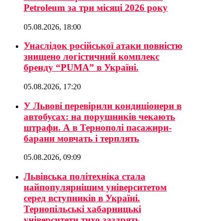
Petroleum за три місяці 2026 року
05.08.2026, 18:00
Унаслідок російської атаки повністю
знищено логістичний комплекс
бренду “PUMA” в Україні.
05.08.2026, 17:20
У Львові перевірили кондиціонери в
автобусах: на порушників чекають
штрафи. А в Тернополі пасажири-
барани мовчать і терплять
05.08.2026, 09:09
Львівська політехніка стала
найпопулярнішим університетом
серед вступників в Україні.
Тернопільські хабарницькі
університети тихо заздрять