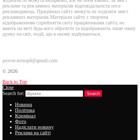
журналісти можуть вибірково, але не обов'язково. За зміст
реклами та рекламних матеріалів відповідальність несе
рекламодавець. Працівнки сайту можуть не поділяти зміст
рекламних матеріалів Матеріали сайту є творчим
відображенням сприйняття світу працівниками сайту, не
мають на меті будь-кого образити та відображають лише нашу
дуику на світ, події, що в ньому відбуваються.
Контакти:
provse.ternopil@gmail.com
© 2026
Back to Top
Close
Search for:
Search
Новини
Політика
Кримінал
Фото
Надіслати новину
Реклама на сайті