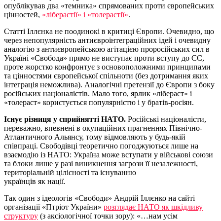
опублікував два «темника» спрямованих проти європейських
цінностей,
«ліберастії» і
«толерастії»
.
Статті Іллєнка не поодинокі в критиці Європи. Очевидно, що
через непопулярність антиєвроінтеграційних ідей і очевидну
аналогію з антиєвропейською агітацією проросійських сил в
Україні «Свобода» прямо не виступає проти вступу до ЄС,
проте жорстко конфронтує з основоположними принципами
та цінностями європейської спільноти (без дотримання яких
інтеграція неможлива). Аналогічні претензії до Європи з боку
російських націоналістів. Мало того, ярлик «лібераст» і
«толераст» користується популярністю і у братів-росіян.
Існує різниця у сприйнятті НАТО.
Російські націоналісти,
переважно, впевнені в окупаційних прагненнях Північно-
Атлантичного Альянсу, тому відмовляють у будь-якій
співпраці. Свободівці теоретично погоджуються лише на
взаємодію із НАТО: Україна може вступати у військові союзи
та блоки лише у разі виникнення загрози її незалежності,
територіальній цілісності та існуванню
українців як нації.
Так один з ідеологів «Свободи» Андрій Іллєнко на сайті
організації «Птріот України»
розглядає НАТО як шкідливу
структуру
(з аксіологічної точки зору): «…нам усім