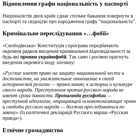
Відновлення графи національність у паспорті
Націоналістів двох країн єднає спільне бажання повернути в
паспорті та свідоцтві про народження графу “національність”.
Кримінальне переслідування «…фобії»
«Свободівська» Конституція і програма передбачають
окремим рядком введення кримінальної відповідальності за
будь-які
прояви українофобії
. Так само і росіяни прагнуть
введення окремого виду злочину:
«Русские имеют право на защиту национальной чести и
достоинства, на уважительное отношение к своей
исторической религии — православию, к истории и культуре
своего народа. Преступления против русского народа не
имеют срока давности.
Пропаганда русофобии
—
преступной идеологии, отрицающей основополагающие права
и свободы русского народа — должна преследоваться по
закону»
(Із політичної декларації Русского марша «Русская
правда»).
Етнічне громадянство