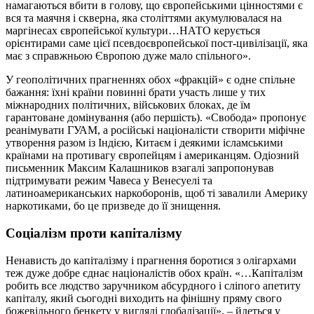
намагаються вбити в голову, що європейськими цінностями є
вся та маячня і скверна, яка століттями акумулювалася на
маргінесах європейської культури…НАТО керується
орієнтирами саме цієї псевдоєвропейської пост-цивілізації, яка
має з справжньою Європою дуже мало спільного».
У геополітичних прагненнях обох «фракцій» є одне спільне
бажання: їхні країни повинні брати участь лише у тих
міжнародних політичних, військових блоках, де їм
гарантоване домінування (або першість). «Свобода» пропонує
реанімувати ГУАМ, а російські націоналісти створити міфічне
утворення разом із Індією, Китаєм і деякими ісламськими
країнами на противагу європейцям і американцям. Одіозний
письменник Максим Калашников взагалі запропонував
підтримувати режим Чавеса у Венесуелі та
латиноамериканських наркоборонів, щоб ті завалили Америку
наркотиками, бо це призведе до її знищення.
Соціалізм проти капіталізму
Ненависть до капіталізму і прагнення боротися з олігархами
теж дуже добре єднає націоналістів обох країн. «…Капіталізм
робить все людство заручником абсурдного і сліпого апетиту
капіталу, який сьогодні виходить на фінішну пряму свого
божевільного бенкету у вигляді глобалізації», – йдеться у