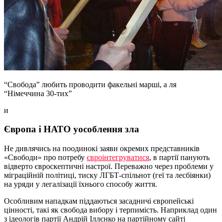
“Свобода” любить проводити факельні марші, а ля
“Німеччина 30-тих”
и
Європа і НАТО уособлення зла
Не дивлячись на поодинокі заяви окремих представників
«Свободи» про потребу
євроінтегруватися
, в партії панують
відверто євроскептичні настрої. Переважно через проблеми у
міграційній політиці, тиску ЛГБТ-спільнот (геї та лесбіянки)
на уряди у легалізації їхнього способу життя.
Особливим нападкам піддаються засадничі європейські
цінності, такі як свобода вибору і терпимість. Наприклад один
з ідеологів партії Андрій Іллєнко на партійному сайті