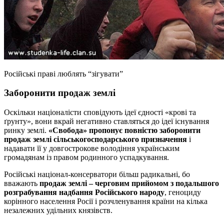
Російські праві люблять “зігувати”
Заборонити продаж землі
Оскільки націоналісти сповідують ідеї єдності «крові та
ґрунту», вони вкрай негативно ставляться до ідеї існування
ринку землі.
«Свобода» пропонує повністю заборонити
продаж землі сільськогосподарського призначення
і
надавати її у довгострокове володіння українським
громадянам із правом родинного успадкування.
Російські націонал-консерватори більш радикальні, бо
вважають
продаж землі – черговим прийомом з подальшого
розграбування надбання Російського народу
, геноциду
корінного населення Росії і розчленування країни на кілька
незалежних удільних князівств.