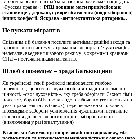
історична релігія і невід’ємна частина російської нації (див.
«Русская правда»),
РПЦ повинна мати привілейоване
становище у державі, суворе обмеження (іноді забороною)
інших конфесій. Яскрава «антисектантська риторика».
Не пускати мігрантів
Спільним є й бажання посилити антиімміграційні заходи та
вдосконалити систему затримання і депортації чужоземців-
нелегалів, введення візового режиму із окремими країнами
СНД – постачальниками мігрантів.
Шлюб з іноземцем – зрада Батьківщини
Як українські, так й російські націоналісти глибоко
переконані, що існують дуже особливі традиційні сімейні
цінності, «своя духовність», яку треба оберігати. Захист сім’ї
полягає у боротьбі із пропагандою «збочень» (тут мається на
увазі права геїв та лесбіянок); перешкоджанню шлюбів з
іноземцями; заборона усиновлення чужинцями; негативне
ставлення до ювенальної юстиції та заборона абортів
(виключення у разі зґвалтування).
Власне, ми бачимо, що попри зовнішню ворожнечу, між
російськими та українськими націоналістами є багато чого