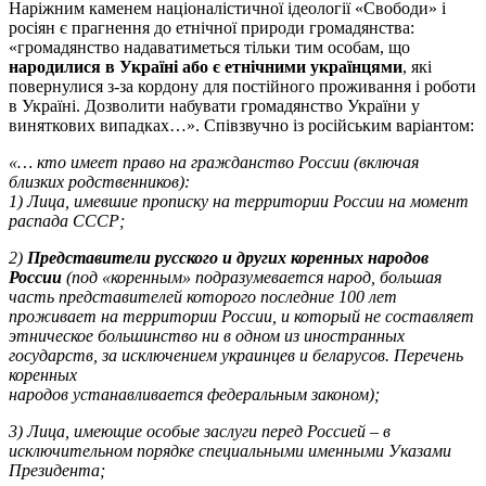
Наріжним каменем націоналістичної ідеології «Свободи» і
росіян є прагнення до етнічної природи громадянства:
«громадянство надаватиметься тільки тим особам, що
народилися в Україні або є етнічними українцями
, які
повернулися з-за кордону для постійного проживання і роботи
в Україні. Дозволити набувати громадянство України у
виняткових випадках…». Співзвучно із російським варіантом:
«… кто имеет право на гражданство России (включая
близких родственников):
1) Лица, имевшие прописку на территории России на момент
распада СССР;
2)
Представители русского и других коренных народов
России
(под «коренным» подразумевается народ, большая
часть представителей которого последние 100 лет
проживает на территории России, и который не составляет
этническое большинство ни в одном из иностранных
государств, за исключением украинцев и беларусов. Перечень
коренных
народов устанавливается федеральным законом);
3) Лица, имеющие особые заслуги перед Россией – в
исключительном порядке специальными именными Указами
Президента;