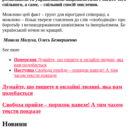
спільного, а саме, – спільний спосіб мислення.
Можливо цей факт – ґрунт для вірогідної співпраці, а
можливо – більш тверезе ставлення до слів «свободівців» про
боротьбу з великодержавним шовінізмом та імперіалізмом. Бо
український нічим не кращий.
Микола Малуха, Олесь Безвершенко
See more
Попередня
Думайте, що пишете в онлайні людині, яка
вам подобається
Наступна
Свобода прийде – порядок наведе! А тим
часом тексти покраде
Думайте, що пишете в онлайні людині, яка вам
подобається
Свобода прийде – порядок наведе! А тим часом
тексти покраде
Новини