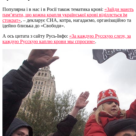
Популярна і в нас і в Росії також тематика крові:
«Зайди мають
пам’ятати, що кожна крапля української крові віділлється їм
стократ»
, – декларує СНА, котра, нагадаємо, організаційно та
ідейно близька до «Свободи».
А ось цитата з сайту Русь-Інфо:
«За каждую Русскую слезу, за
каждую Русскую каплю крови мы спросим»
.