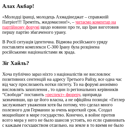
Алах Акбар!
«Молодці іранці, молодець Ахмадінеджат – справжній
Патріот!!! Тремтіть, жидомасони!», –
читаємо коментар на
партійному форумі
щодо новини про те, що Іран виготовив
першу партію збагаченого урану.
В Росії ситуація ідентична. Відмова російського уряду
поставляти комплекси С-300 Ірану була розцінена
російськими націоналістами як зрада.
Зіг Хайль?
Хоча публічно зараз ніхто з націоналістів не висловлює
позитивних сентенцій на адресу Третього Райху, все одна час
від часу прослизають нотки пієтету. То на форумі анонімно
висловлять захоплення , то один із регіональних керівників
“Свободи” поставить
«респект» фюреру
, щоправда
зазначивши, що це його власна, а не офіційна позиція: «Гитлер
заслуживает уважения хотя бы потому, что сделал много
полезного для Германии за очень короткий срок. Создал
мощнейшее в мире государство. Конечно, в войне против
всего мира у него не было шансов устоять, но если сравнивать
с каждым государством отдельно, на земле в то время не было