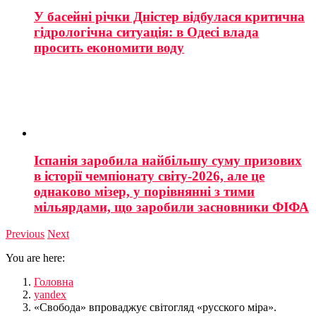
У басейні річки Дністер відбулася критична
гідрологічна ситуація: в Одесі влада
просить економити воду
Іспанія заробила найбільшу суму призових
в історії чемпіонату світу-2026, але це
однаково мізер, у порівнянні з тими
мільярдами, що заробили засновники ФІФА
Previous
Next
You are here:
Головна
yandex
«Свобода» впроваджує світогляд «русского міра».