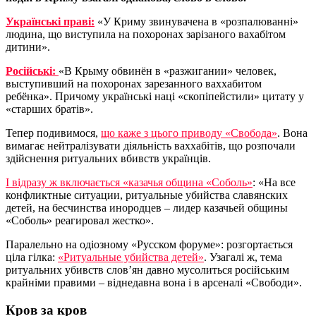
Українські праві:
«У Криму звинувачена в «розпалюванні»
людина, що виступила на похоронах зарізаного вахабітом
дитини».
Російські:
«В Крыму обвинён в «разжигании» человек,
выступивший на похоронах зарезанного ваххабитом
ребёнка». Причому українські наці «скопіпейстили» цитату у
«старших братів».
Тепер подивимося,
що каже з цього приводу «Свобода»
. Вона
вимагає нейтралізувати діяльність ваххабітів, що розпочали
здійснення ритуальних вбивств українців.
І відразу ж включається «казачья община «Соболь»
: «На все
конфликтные ситуации, ритуальные убийства славянских
детей, на бесчинства инородцев – лидер казачьей общины
«Соболь» реагировал жестко».
Паралельно на одіозному «Русском форуме»: розгортається
ціла гілка:
«Ритуальные убийства детей»
. Узагалі ж, тема
ритуальних убивств слов’ян давно мусолиться російським
крайніми правими – віднедавна вона і в арсеналі «Свободи».
Кров за кров