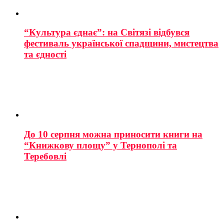
“Культура єднає”: на Світязі відбувся
фестиваль української спадщини, мистецтва
та єдності
До 10 серпня можна приносити книги на
“Книжкову площу” у Тернополі та
Теребовлі