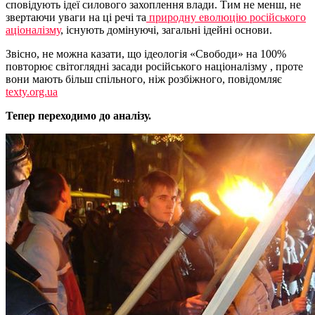
сповідують ідеї силового захоплення влади. Тим не менш, не
звертаючи уваги на ці речі та
природну еволюцію російського
аціоналізму
, існують домінуючі, загальні ідейні основи.
Звісно, не можна казати, що ідеологія «Свободи» на 100%
повторює світоглядні засади російського націоналізму , проте
вони мають більш спільного, ніж розбіжного, повідомляє
texty.org.ua
Тепер переходимо до аналізу.