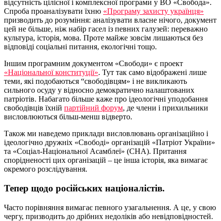
відсутність цілісної і комплексної програми у ВО «Свобода».
Спроба проаналізувати їхню
«Програму захисту українця»
призводить до розуміння: аналізувати власне нічого, документ
цей не більше, ніж набір гасел із певних галузей: переважно
культура, історія, мова. Проте майже зовсім лишаються без
відповіді соціальні питання, екологічні тощо.
Іншим програмним документом «Свободи» є проект
«Національної конституції»
. Тут так само відображені лише
теми, які подобаються “свободівцям» і не викликають
сильного осуду у відносно демократично налаштованих
патріотів. Набагато більше каже про ідеологічні уподобання
свободівців їхній
партійний форум
, де члени і прихильники
висловлюються більш-менш відверто.
Також ми наведемо приклади висловлювань організаційно і
ідеологічно дружніх «Свободі» організацій «Патріот України»
та «Соціал-Національної Асамблеї» (СНА). Притання
спорідненості цих організацій – це інша історія, яка вимагає
окремого розслідування.
Тепер щодо російських націоналістів.
Часто порівняння вимагає певного узагальнення. А це, у свою
чергу, призводить до дрібних недоліків або невідповідностей.