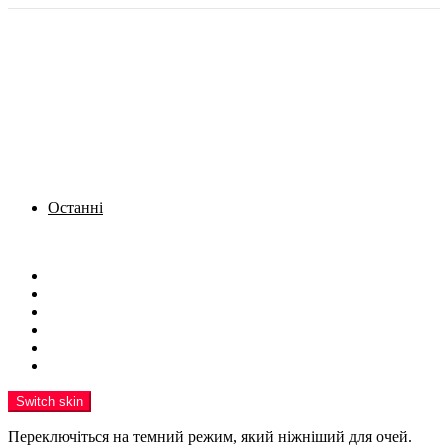
Останні
Menu
Новини
Політика
Кримінал
Фото
Надіслати новину
Реклама на сайті
Switch skin
Переключіться на темний режим, який ніжніший для очей.