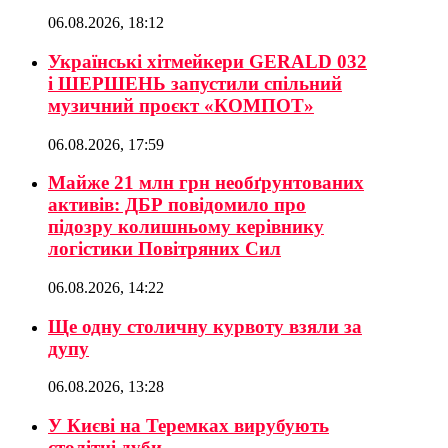
06.08.2026, 18:12
Українські хітмейкери GERALD 032
і ШЕРШЕНЬ запустили спільний
музичний проєкт «КОМПОТ»
06.08.2026, 17:59
Майже 21 млн грн необґрунтованих
активів: ДБР повідомило про
підозру колишньому керівнику
логістики Повітряних Сил
06.08.2026, 14:22
Ще одну столичну курвоту взяли за
дупу
06.08.2026, 13:28
У Києві на Теремках вирубують
столітні дуби