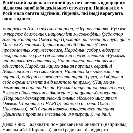
Російський націоналістичний рух не є чимось однорідним
під дахом одної (або декількох) структури. Націоналізм у
Росії мало багато відтінків, гібридів, які іноді ворогують
один з одним
:
монархісти (Союз русского народа, «Черная сотня», Русское
имперское движение), націоналісти-»совкофіли» (редактор
газети «Завтра» Олександр Проханов, письменник і публіцист
Максим Калашніков), православні об’єднання (Союз
православных хорунгвеносцев, Народный собор), відверто
неофашистські рухи («Славянский союз», залишки «Русского
национального единства», Национал-социалистическое
общество, Народная национальная партия), євразійці
(Евразийский союз молодежи, Национал-большевистская
партия), модерні великодержавні партії і рухи, які вбрали в
себе окремі елементи від кожного напрямку (Национал-
державная партия Росии, Русский общенациональный союз,
Русское общественное движение ), национал-демократы
(Национал-демократический альянс відомого мислителя
Олексія Широпаєва і НАРОД відомого блогера Олексія
Навального), об’єднання навколо конкретного питання
(Движение против нелегальной иммиграции) та інші.
Деякі з них – адекватні помірковані націоналісти (наприклад,
Навальний і Широпаєв), деякі радикальні і відверто