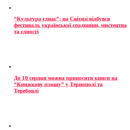
“Культура єднає”: на Світязі відбувся
фестиваль української спадщини, мистецтва
та єдності
До 10 серпня можна приносити книги на
“Книжкову площу” у Тернополі та
Теребовлі