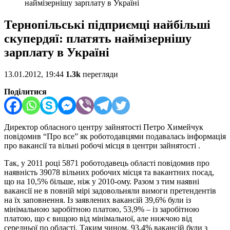
наймізернішу зарплату в Україні
Тернопільські підприємці найбільші
скупердяї: платять наймізернішу
зарплату в Україні
13.01.2012, 19:44
1.3k
перегляди
Поділитися
Директор обласного центру зайнятості Петро Химейчук
повідомив “Про все” як роботодавцями подавалась інформація
про вакансії та вільні робочі місця в центри зайнятості .
Так, у 2011 році 5871 роботодавець області повідомив про
наявність 39078 вільних робочих місця та вакантних посад,
що на 10,5% більше, ніж у 2010-ому. Разом з тим наявні
вакансії не в повній мірі задовольняли вимоги претендентів
на їх заповнення. Із заявлених вакансій 39,6% були із
мінімальною заробітною платою, 53,9% – із заробітною
платою, що є вищою від мінімальної, але нижчою від
середньої по області. Таким чином, 93,4% вакансій були з