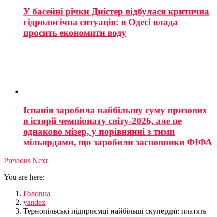
У басейні річки Дністер відбулася критична
гідрологічна ситуація: в Одесі влада
просить економити воду
Іспанія заробила найбільшу суму призових
в історії чемпіонату світу-2026, але це
однаково мізер, у порівнянні з тими
мільярдами, що заробили засновники ФІФА
Previous
Next
You are here:
Головна
yandex
Тернопільські підприємці найбільші скупердяї: платять