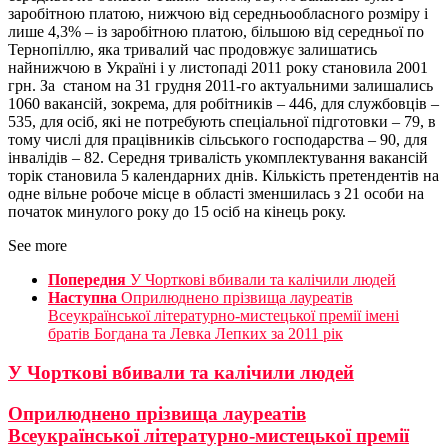
заробітною платою, нижчою від середньообласного розміру і
лише 4,3% – із заробітною платою, більшою від середньої по
Тернопіллю, яка тривалий час продовжує залишатись
найнижчою в Україні і у листопаді 2011 року становила 2001
грн. За станом на 31 грудня 2011-го актуальними залишались
1060 вакансій, зокрема, для робітників – 446, для службовців –
535, для осіб, які не потребують спеціальної підготовки – 79, в
тому числі для працівників сільського господарства – 90, для
інвалідів – 82. Середня тривалість укомплектування вакансій
торік становила 5 календарних днів. Кількість претендентів на
одне вільне робоче місце в області зменшилась з 21 особи на
початок минулого року до 15 осіб на кінець року.
See more
Попередня
У Чорткові вбивали та калічили людей
Наступна
Оприлюднено прізвища лауреатів
Всеукраїнської літературно-мистецької премії імені
братів Богдана та Левка Лепких за 2011 рік
У Чорткові вбивали та калічили людей
Оприлюднено прізвища лауреатів
Всеукраїнської літературно-мистецької премії