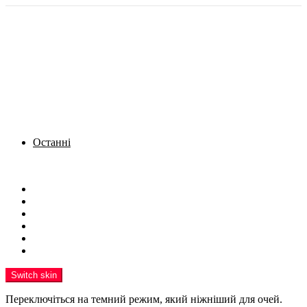
Останні
Menu
Новини
Політика
Кримінал
Фото
Надіслати новину
Реклама на сайті
Switch skin
Переключіться на темний режим, який ніжніший для очей.