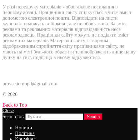
У разі передруку матеріалів - обов'язкове посилання в
першому абзаці. Працівники сайту спілкується з читачами з
допомогою електронної пошти. Відповідати на листи
журналісти можуть вибірково, але не обов'язково. За зміст
реклами та рекламних матеріалів відповідальність несе
рекламодавець. Працівнки сайту можуть не поділяти зміст
рекламних матеріалів Матеріали сайту є творчим
відображенням сприйняття світу працівниками сайту, не
мають на меті будь-кого образити та відображають лише нашу
дуику на світ, події, що в ньому відбуваються.
Контакти:
provse.ternopil@gmail.com
© 2026
Back to Top
Close
Search for:
Search
Новини
Політика
Кримінал