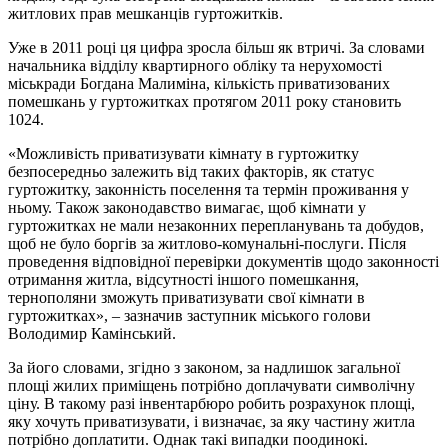
житлових прав мешканців гуртожитків.
Уже в 2011 році ця цифра зросла більш як втричі. За словами
начальника відділу квартирного обліку та нерухомості
міськради Богдана Малиміна, кількість приватизованих
помешкань у гуртожитках протягом 2011 року становить
1024.
«Можливість приватизувати кімнату в гуртожитку
безпосередньо залежить від таких факторів, як статус
гуртожитку, законність поселення та термін проживання у
ньому. Також законодавство вимагає, щоб кімнати у
гуртожитках не мали незаконних перепланувань та добудов,
щоб не було боргів за житлово-комунальні-послуги. Після
проведення відповідної перевірки документів щодо законності
отримання житла, відсутності іншого помешкання,
тернополяни зможуть приватизувати свої кімнати в
гуртожитках», – зазначив заступник міського голови
Володимир Камінський.
За його словами, згідно з законом, за надлишок загальної
площі жилих приміщень потрібно доплачувати символічну
ціну. В такому разі інвентарбюро робить розрахунок площі,
яку хочуть приватизувати, і визначає, за яку частину житла
потрібно доплатити. Однак такі випадки поодинокі.