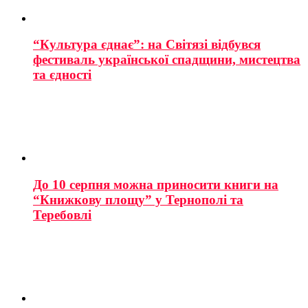
“Культура єднає”: на Світязі відбувся
фестиваль української спадщини, мистецтва
та єдності
До 10 серпня можна приносити книги на
“Книжкову площу” у Тернополі та
Теребовлі