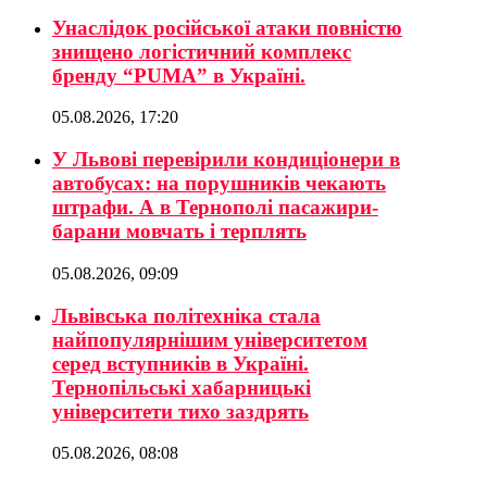
Унаслідок російської атаки повністю
знищено логістичний комплекс
бренду “PUMA” в Україні.
05.08.2026, 17:20
У Львові перевірили кондиціонери в
автобусах: на порушників чекають
штрафи. А в Тернополі пасажири-
барани мовчать і терплять
05.08.2026, 09:09
Львівська політехніка стала
найпопулярнішим університетом
серед вступників в Україні.
Тернопільські хабарницькі
університети тихо заздрять
05.08.2026, 08:08