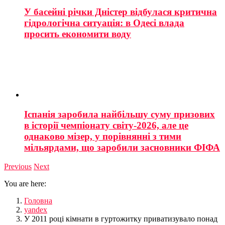
У басейні річки Дністер відбулася критична
гідрологічна ситуація: в Одесі влада
просить економити воду
Іспанія заробила найбільшу суму призових
в історії чемпіонату світу-2026, але це
однаково мізер, у порівнянні з тими
мільярдами, що заробили засновники ФІФА
Previous
Next
You are here:
Головна
yandex
У 2011 році кімнати в гуртожитку приватизувало понад