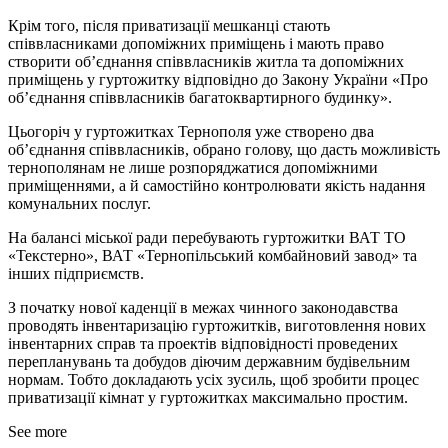
Крім того, після приватизації мешканці стають
співвласниками допоміжних приміщень і мають право
створити об’єднання співвласників житла та допоміжних
приміщень у гуртожитку відповідно до Закону України «Про
об’єднання співвласників багатоквартирного будинку».
Цьогоріч у гуртожитках Тернополя уже створено два
об’єднання співвласників, обрано голову, що дасть можливість
тернополянам не лише розпоряджатися допоміжними
приміщеннями, а й самостійно контролювати якість надання
комунальних послуг.
На балансі міської ради перебувають гуртожитки ВАТ ТО
«Текстерно», ВАТ «Тернопільський комбайновий завод» та
інших підприємств.
З початку нової каденції в межах чинного законодавства
проводять інвентаризацію гуртожитків, виготовлення нових
інвентарних справ та проектів відповідності проведених
перепланувань та добудов діючим державним будівельним
нормам. Тобто докладають усіх зусиль, щоб зробити процес
приватизації кімнат у гуртожитках максимально простим.
See more