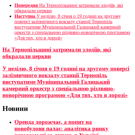
Попередня
На Тернопільщині затримали злодіїв, які
обкрадали церкви
Наступна
У неділю, 8 січня о 19 годині на другому
поверсі залізничного вокзалу станції Тернопіль
виступатиме Муніципальний Галицький камерний
оркестр з спеціальною різдвяно-новорічною програмою
«Для тих, хто в дорозі»
На Тернопільщині затримали злодіїв, які
обкрадали церкви
У неділю, 8 січня о 19 годині на другому поверсі
залізничного вокзалу станції Тернопіль
виступатиме Муніципальний Галицький
камерний оркестр з спеціальною різдвяно-
новорічною програмою «Для тих, хто в дорозі»
Новини
Оренда дорожчає, а попит на
новобудови падає: аналітика ринку