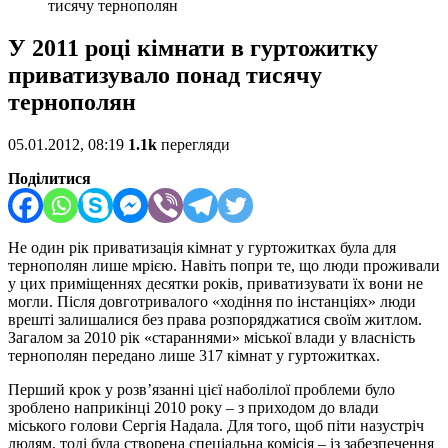
тисячу тернополян
У 2011 році кімнати в гуртожитку
приватизувало понад тисячу
тернополян
05.01.2012, 08:19
1.1k
перегляди
Поділитися
Не один рік приватизація кімнат у гуртожитках була для
тернополян лише мрією. Навіть попри те, що люди проживали
у цих приміщеннях десятки років, приватизувати їх вони не
могли. Після довготривалого «ходіння по інстанціях» люди
врешті залишалися без права розпоряджатися своїм житлом.
Загалом за 2010 рік «стараннями» міської влади у власність
тернополян передано лише 317 кімнат у гуртожитках.
Перший крок у розв’язанні цієї наболілої проблеми було
зроблено наприкінці 2010 року – з приходом до влади
міського голови Сергія Надала. Для того, щоб піти назустріч
людям, тоді була створена спеціальна комісія – із забезпечення