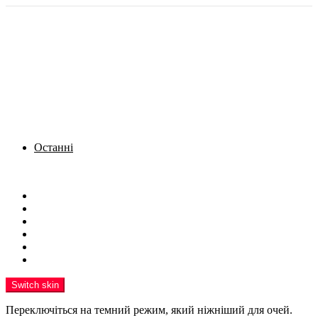
Останні
Menu
Новини
Політика
Кримінал
Фото
Надіслати новину
Реклама на сайті
Switch skin
Переключіться на темний режим, який ніжніший для очей.