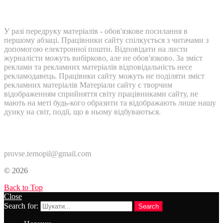
У разі передруку матеріалів - обов'язкове посилання в
першому абзаці. Працівники сайту спілкується з читачами з
допомогою електронної пошти. Відповідати на листи
журналісти можуть вибірково, але не обов'язково. За зміст
реклами та рекламних матеріалів відповідальність несе
рекламодавець. Працівнки сайту можуть не поділяти зміст
рекламних матеріалів Матеріали сайту є творчим
відображенням сприйняття світу працівниками сайту, не
мають на меті будь-кого образити та відображають лише нашу
дуику на світ, події, що в ньому відбуваються.
Контакти:
provse.ternopil@gmail.com
© 2026
Back to Top
Close
Search for:
Search