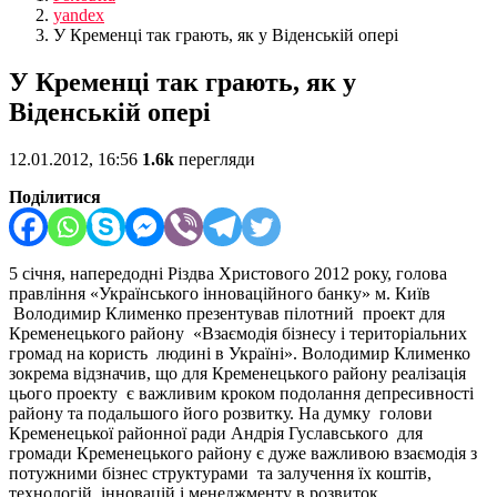
yandex
У Кременці так грають, як у Віденській опері
У Кременці так грають, як у
Віденській опері
12.01.2012, 16:56
1.6k
перегляди
Поділитися
5 січня, напередодні Різдва Христового 2012 року, голова
правління «Українського інноваційного банку» м. Київ
Володимир Клименко презентував пілотний проект для
Кременецького району
«Взаємодія бізнесу і територіальних
громад на користь людині в Україні».
Володимир Клименко
зокрема відзначив, що для Кременецького району реалізація
цього проекту є важливим кроком подолання депресивності
району та подальшого його розвитку. На думку голови
Кременецької районної ради Андрія Гуславського для
громади Кременецького району є дуже важливою взаємодія з
потужними бізнес структурами та залучення їх коштів,
технологій, інновацій і менеджменту в розвиток