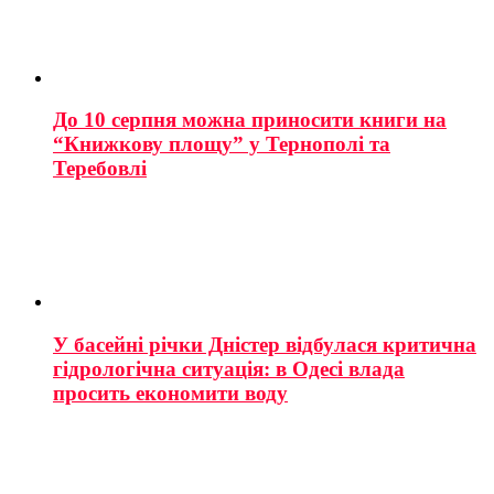
До 10 серпня можна приносити книги на
“Книжкову площу” у Тернополі та
Теребовлі
У басейні річки Дністер відбулася критична
гідрологічна ситуація: в Одесі влада
просить економити воду