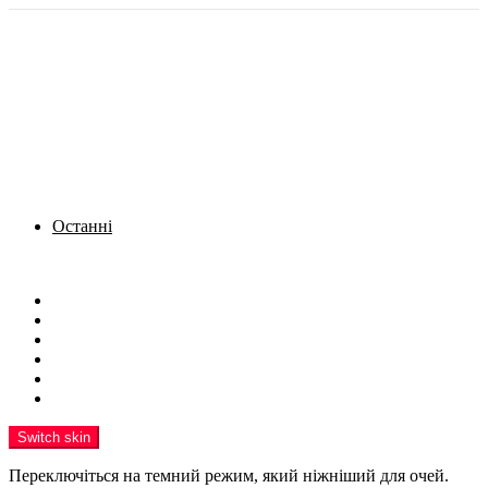
Останні
Menu
Новини
Політика
Кримінал
Фото
Надіслати новину
Реклама на сайті
Switch skin
Переключіться на темний режим, який ніжніший для очей.