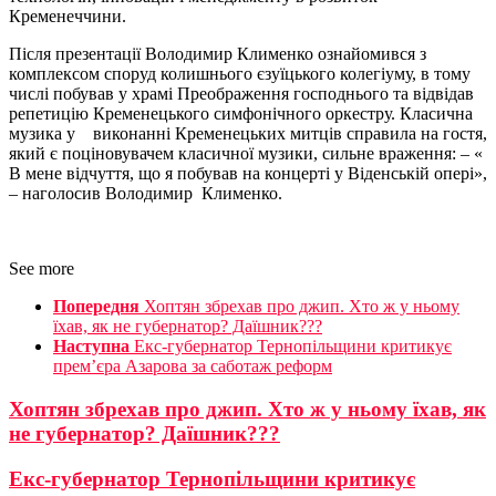
Кременеччини.
Після презентації Володимир Клименко ознайомився з
комплексом споруд колишнього єзуїцького колегіуму, в тому
числі побував у храмі Преображення господнього та відвідав
репетицію Кременецького симфонічного оркестру. Класична
музика у виконанні Кременецьких митців справила на гостя,
який є поціновувачем класичної музики, сильне враження: – «
В мене відчуття, що я побував на концерті у Віденській опері»,
– наголосив Володимир Клименко.
See more
Попередня
Хоптян збрехав про джип. Хто ж у ньому
їхав, як не губернатор? Даїшник???
Наступна
Екс-губернатор Тернопільщини критикує
прем’єра Азарова за саботаж реформ
Хоптян збрехав про джип. Хто ж у ньому їхав, як
не губернатор? Даїшник???
Екс-губернатор Тернопільщини критикує