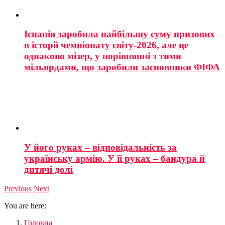
Іспанія заробила найбільшу суму призових
в історії чемпіонату світу-2026, але це
однаково мізер, у порівнянні з тими
мільярдами, що заробили засновники ФІФА
У його руках – відповідальність за
українську армію. У її руках – бандура й
дитячі долі
Previous
Next
You are here:
Головна