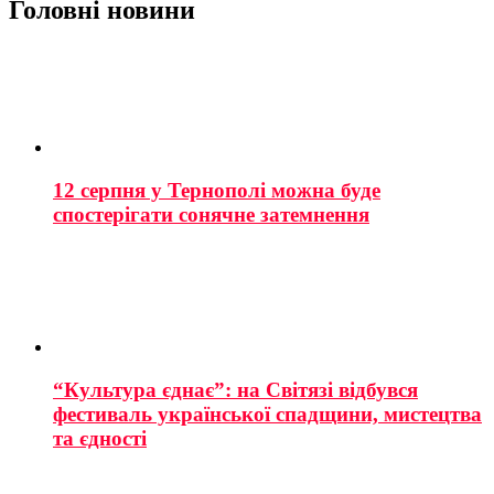
Головні новини
12 серпня у Тернополі можна буде
спостерігати сонячне затемнення
“Культура єднає”: на Світязі відбувся
фестиваль української спадщини, мистецтва
та єдності