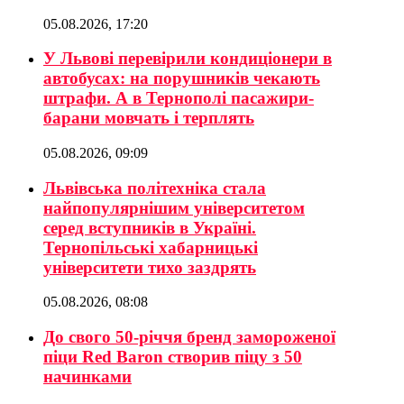
05.08.2026, 17:20
У Львові перевірили кондиціонери в
автобусах: на порушників чекають
штрафи. А в Тернополі пасажири-
барани мовчать і терплять
05.08.2026, 09:09
Львівська політехніка стала
найпопулярнішим університетом
серед вступників в Україні.
Тернопільські хабарницькі
університети тихо заздрять
05.08.2026, 08:08
До свого 50-річчя бренд замороженої
піци Red Baron створив піцу з 50
начинками