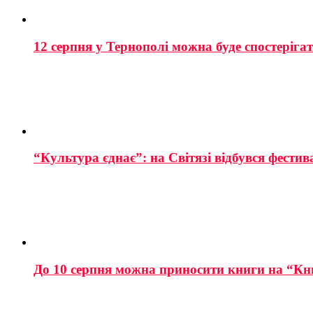
12 серпня у Тернополі можна буде спостеріга
“Культура єднає”: на Світязі відбувся фестив
До 10 серпня можна приносити книги на “Кн