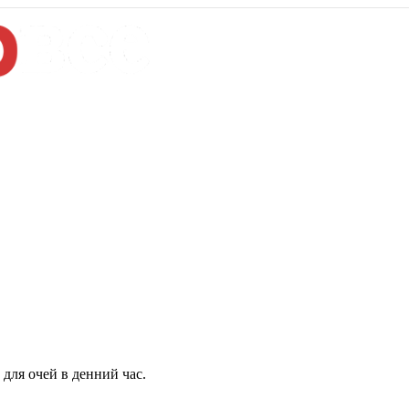
для очей в денний час.