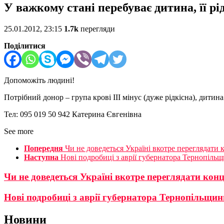
У важкому стані перебуває дитина, її 
25.01.2012, 23:15
1.7k
перегляди
Поділитися
Допоможіть людині!
Потрібний донор – група крові ІІІ мінус (дуже рідкісна), дитин
Тел: 095 019 50 942 Катерина Євгенівна
See more
Попередня
Чи не доведеться Україні вкотре переглядати
Наступна
Нові подробиці з аврії губернатора Тернопіль
Чи не доведеться Україні вкотре переглядати кон
Нові подробиці з аврії губернатора Тернопільщин
Новини