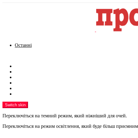
Останні
Menu
Новини
Політика
Кримінал
Фото
Надіслати новину
Реклама на сайті
Switch skin
Переключіться на темний режим, який ніжніший для очей.
Переключіться на режим освітлення, який буде більш приємним 
шукати