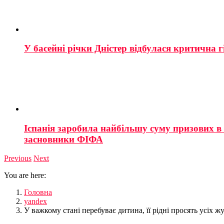
У басейні річки Дністер відбулася критична г
Іспанія заробила найбільшу суму призових в і
засновники ФІФА
Previous
Next
You are here:
Головна
yandex
У важкому стані перебуває дитина, її рідні просять усі