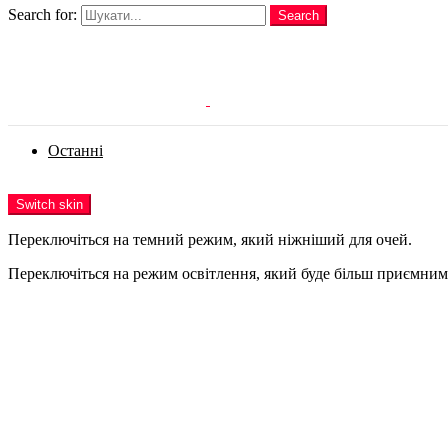
Search for:
Search
Login
Останні
Menu
Switch skin
Переключіться на темний режим, який ніжніший для очей.
Переключіться на режим освітлення, який буде більш приємним 
Login