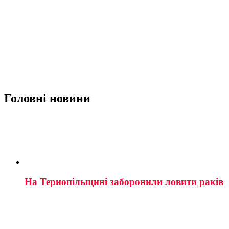
Головні новини
На Тернопільщині заборонили ловити раків