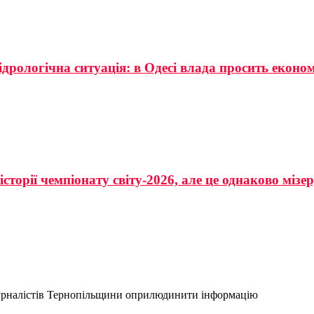
ідрологічна ситуація: в Одесі влада просить еконо
сторії чемпіонату світу-2026, але це однаково мізе
х журналістів Тернопільщини оприлюдинити інформацію