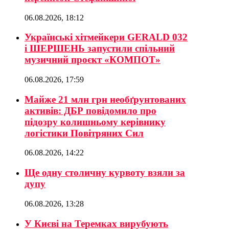
06.08.2026, 18:12
Українські хітмейкери GERALD 032
і ШЕРШЕНЬ запустили спільний
музичний проєкт «КОМПОТ»
06.08.2026, 17:59
Майже 21 млн грн необґрунтованих
активів: ДБР повідомило про
підозру колишньому керівнику
логістики Повітряних Сил
06.08.2026, 14:22
Ще одну столичну курвоту взяли за
дупу
06.08.2026, 13:28
У Києві на Теремках вирубують