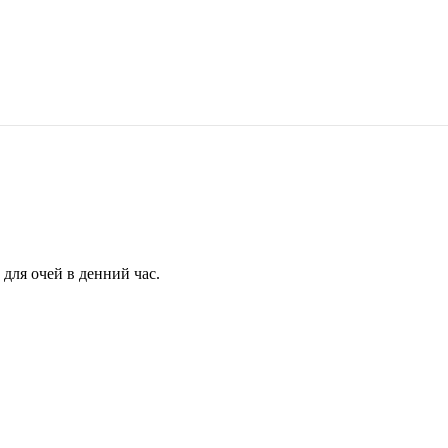
для очей в денний час.