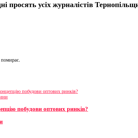
рідні просять усіх журналістів Тернопі
а помирає.
 концепцію побудови оптових ринків?
щини
цепцію побудови оптових ринків?
и