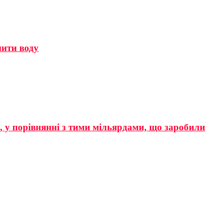
мити воду
р, у порівнянні з тими мільярдами, що заробили