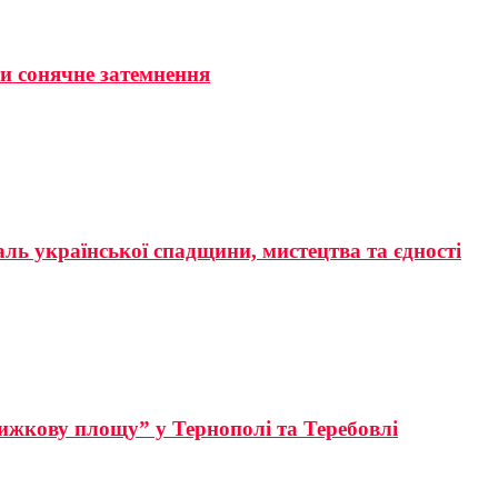
ти сонячне затемнення
аль української спадщини, мистецтва та єдності
ижкову площу” у Тернополі та Теребовлі