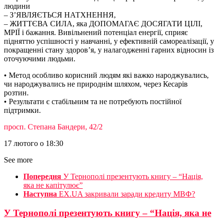
людини
– З’ЯВЛЯЄТЬСЯ НАТХНЕННЯ,
– ЖИТТЄВА СИЛА, яка ДОПОМАГАЄ ДОСЯГАТИ ЦІЛІ,
МРІЇ і бажання. Вивільнений потенціал енергії, сприяє
підняттю успішності у навчанні, у ефективній самореалізації, у
покращенні стану здоров’я, у налагодженні гарних відносин із
оточуючими людьми.
• Метод особливо корисний людям які важко народжувались,
чи народжувались не природнім шляхом, через Кесарів
розтин.
• Результати є стабільним та не потребують постійної
підтримки.
просп. Степана Бандери, 42/2
17 лютого о 18:30
See more
Попередня
У Тернополі презентують книгу – “Нація,
яка не капітулює”
Наступна
EX.UA закривали заради кредиту МВФ?
У Тернополі презентують книгу – “Нація, яка не