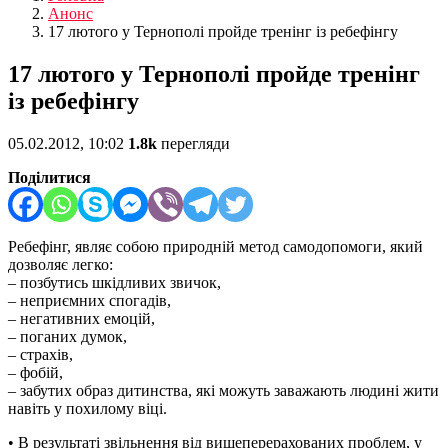
Анонс
17 лютого у Тернополі пройде тренінг із ребефінгу
17 лютого у Тернополі пройде тренінг
із ребефінгу
05.02.2012, 10:02
1.8k
перегляди
Поділитися
Ребефінг, являє собою природній метод самодопомоги, який
дозволяє легко:
– позбутись шкідливих звичок,
– неприємних спогадів,
– негативних емоцій,
– поганих думок,
– страхів,
– фобій,
– забутих образ дитинства, які можуть заважають людині жити
навіть у похилому віці.
• В результаті звільнення від вищеперерахованих проблем, у