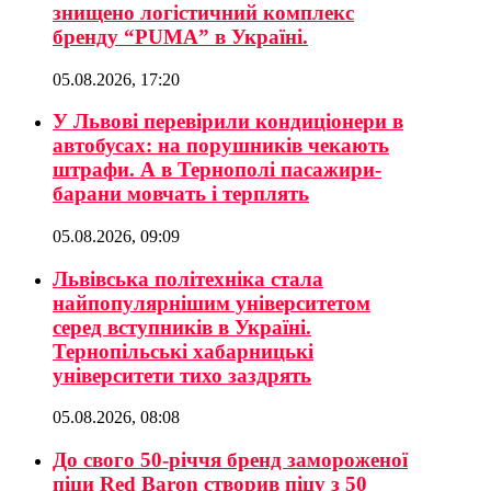
знищено логістичний комплекс
бренду “PUMA” в Україні.
05.08.2026, 17:20
У Львові перевірили кондиціонери в
автобусах: на порушників чекають
штрафи. А в Тернополі пасажири-
барани мовчать і терплять
05.08.2026, 09:09
Львівська політехніка стала
найпопулярнішим університетом
серед вступників в Україні.
Тернопільські хабарницькі
університети тихо заздрять
05.08.2026, 08:08
До свого 50-річчя бренд замороженої
піци Red Baron створив піцу з 50