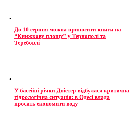
До 10 серпня можна приносити книги на
“Книжкову площу” у Тернополі та
Теребовлі
У басейні річки Дністер відбулася критична
гідрологічна ситуація: в Одесі влада
просить економити воду