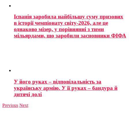
Іспанія заробила найбільшу суму призових
в історії чемпіонату світу-2026, але це
однаково мізер, у порівнянні з тими
мільярдами, що заробили засновники ФІФА
У його руках – відповідальність за
українську армію. У її руках – бандура й
дитячі долі
Previous
Next