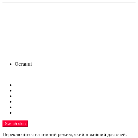
Останні
Menu
Новини
Політика
Кримінал
Фото
Надіслати новину
Реклама на сайті
Switch skin
Переключіться на темний режим, який ніжніший для очей.