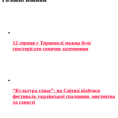
12 серпня у Тернополі можна буде
спостерігати сонячне затемнення
“Культура єднає”: на Світязі відбувся
фестиваль української спадщини, мистецтва
та єдності