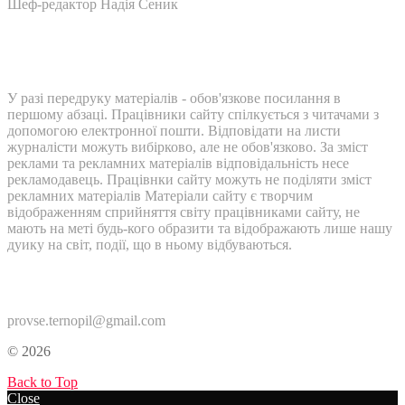
Шеф-редактор Надія Сеник
У разі передруку матеріалів - обов'язкове посилання в
першому абзаці. Працівники сайту спілкується з читачами з
допомогою електронної пошти. Відповідати на листи
журналісти можуть вибірково, але не обов'язково. За зміст
реклами та рекламних матеріалів відповідальність несе
рекламодавець. Працівнки сайту можуть не поділяти зміст
рекламних матеріалів Матеріали сайту є творчим
відображенням сприйняття світу працівниками сайту, не
мають на меті будь-кого образити та відображають лише нашу
дуику на світ, події, що в ньому відбуваються.
Контакти:
provse.ternopil@gmail.com
© 2026
Back to Top
Close