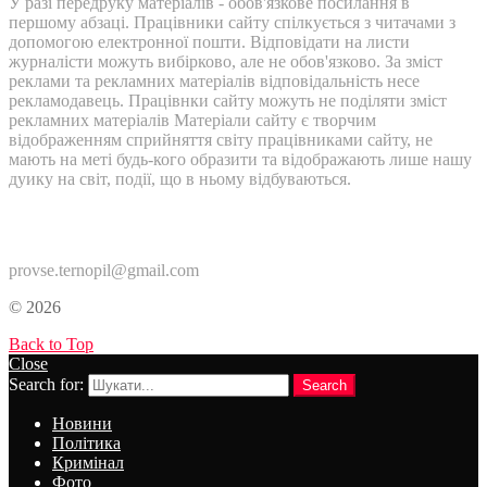
У разі передруку матеріалів - обов'язкове посилання в
першому абзаці. Працівники сайту спілкується з читачами з
допомогою електронної пошти. Відповідати на листи
журналісти можуть вибірково, але не обов'язково. За зміст
реклами та рекламних матеріалів відповідальність несе
рекламодавець. Працівнки сайту можуть не поділяти зміст
рекламних матеріалів Матеріали сайту є творчим
відображенням сприйняття світу працівниками сайту, не
мають на меті будь-кого образити та відображають лише нашу
дуику на світ, події, що в ньому відбуваються.
Контакти:
provse.ternopil@gmail.com
© 2026
Back to Top
Close
Search for:
Search
Новини
Політика
Кримінал
Фото