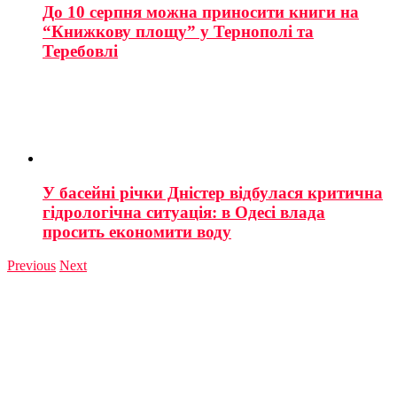
До 10 серпня можна приносити книги на
“Книжкову площу” у Тернополі та
Теребовлі
У басейні річки Дністер відбулася критична
гідрологічна ситуація: в Одесі влада
просить економити воду
Previous
Next