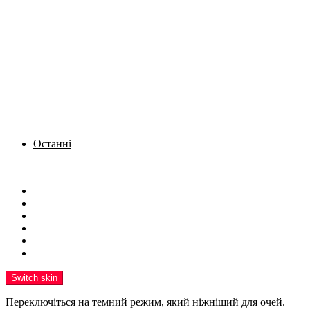
Останні
Menu
Новини
Політика
Кримінал
Фото
Надіслати новину
Реклама на сайті
Switch skin
Переключіться на темний режим, який ніжніший для очей.