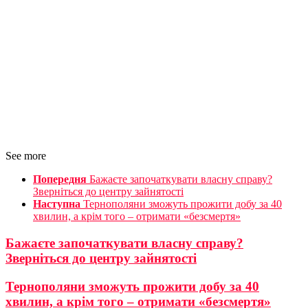
See more
Попередня
Бажаєте започаткувати власну справу?
Зверніться до центру зайнятості
Наступна
Тернополяни зможуть прожити добу за 40
хвилин, а крім того – отримати «безсмертя»
Бажаєте започаткувати власну справу?
Зверніться до центру зайнятості
Тернополяни зможуть прожити добу за 40
хвилин, а крім того – отримати «безсмертя»