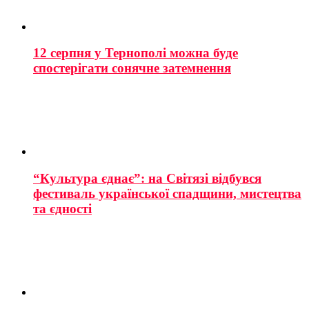
12 серпня у Тернополі можна буде
спостерігати сонячне затемнення
“Культура єднає”: на Світязі відбувся
фестиваль української спадщини, мистецтва
та єдності