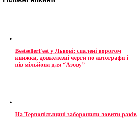
BestsellerFest у Львові: спалені ворогом
книжки, довжелезні черги по автографи і
пів мільйона для “Азову”
На Тернопільщині заборонили ловити раків