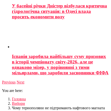
У басейні річки Дністер відбулася критична
гідрологічна ситуація: в Одесі влада
просить економити воду
Іспанія заробила найбільшу суму призових
в історії чемпіонату світу-2026, але це
однаково мізер, у порівнянні з тими
мільярдами, що заробили засновники ФІФА
Previous
Next
You are here:
Головна
Вибори
Чому тернополяни не підтримають нафтового магната