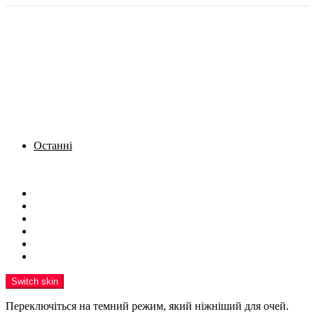
Останні
Menu
Новини
Політика
Кримінал
Фото
Надіслати новину
Реклама на сайті
Switch skin
Переключіться на темний режим, який ніжніший для очей.