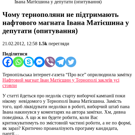
Івана Матієшина у депутати (опитування)
Чому тернополяни не підтримають
нафтового магната Івана Матієшина у
депутати (опитування)
21.02.2012, 12:58
1.5k
перегляди
Поділитися
Тернопільська інтернет-газета “Про все” оприлюднила замітку
Нафтовий магнат Іван Матієшин у Тернополі заклеїв усі
стовпи
У статті йдеться про недолік старту виборчої кампанії поки
нікому невідомого у Тернополі Івана Матієшина.
Замість
того, щоб ліквідувати недоліки в роботі, виборчий штаб пана
Івана накинувся у коментарях на автора замітки. Хм, дивна
поведінка. А що ж ви будете робити, коли Вас
критикуватимуть по змістовній частині роботи, а не по формі,
як зараз? Критично проаналізують програму кандидата,
партії…