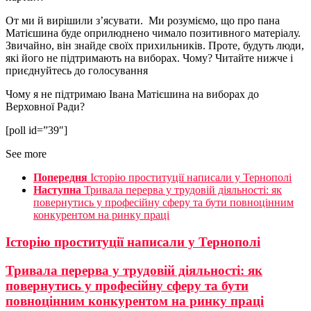
От ми й вирішили з’ясувати. Ми розуміємо, що про пана
Матієшина буде оприлюднено чимало позитивного матеріалу.
Звичайно, він знайде своїх прихильників. Проте, будуть люди,
які його не підтримають на виборах. Чому? Читайте нижче і
приєднуйтесь до голосування
Чому я не підтримаю Івана Матієшина на виборах до
Верховної Ради?
[poll id=”39″]
See more
Попередня
Історію проституції написали у Тернополі
Наступна
Тривала перерва у трудовій діяльності: як
повернутись у професійну сферу та бути повноцінним
конкурентом на ринку праці
Історію проституції написали у Тернополі
Тривала перерва у трудовій діяльності: як
повернутись у професійну сферу та бути
повноцінним конкурентом на ринку праці