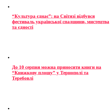
“Культура єднає”: на Світязі відбувся
фестиваль української спадщини, мистецтва
та єдності
До 10 серпня можна приносити книги на
“Книжкову площу” у Тернополі та
Теребовлі