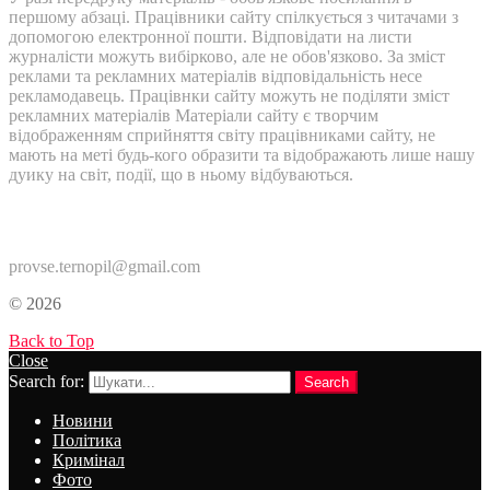
першому абзаці. Працівники сайту спілкується з читачами з
допомогою електронної пошти. Відповідати на листи
журналісти можуть вибірково, але не обов'язково. За зміст
реклами та рекламних матеріалів відповідальність несе
рекламодавець. Працівнки сайту можуть не поділяти зміст
рекламних матеріалів Матеріали сайту є творчим
відображенням сприйняття світу працівниками сайту, не
мають на меті будь-кого образити та відображають лише нашу
дуику на світ, події, що в ньому відбуваються.
Контакти:
provse.ternopil@gmail.com
© 2026
Back to Top
Close
Search for:
Search
Новини
Політика
Кримінал
Фото