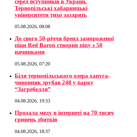
серед вступників в Україні.
Тернопільські хабарницькі
університети тихо заздрять
05.08.2026, 08:08
До свого 50-річчя бренд замороженої
піци Red Baron створив піцу з 50
начинками
05.08.2026, 07:20
Біля тернопільського озера хапуга-
чиновник зрубав 248 у парку
“Загребелля”
04.08.2026, 19:33
Продала меду в інтернеті на 70 тисяч
гривень збитків
04.08.2026, 18:37