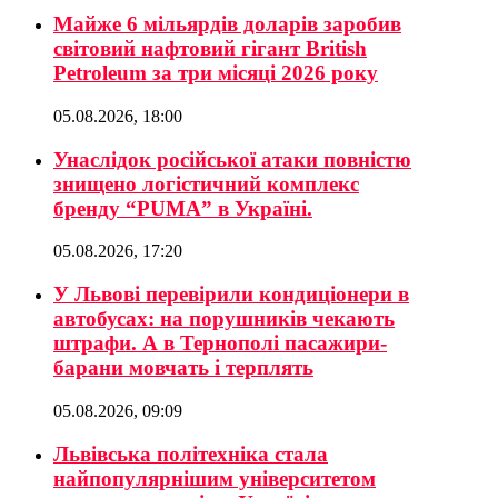
Майже 6 мільярдів доларів заробив
світовий нафтовий гігант British
Petroleum за три місяці 2026 року
05.08.2026, 18:00
Унаслідок російської атаки повністю
знищено логістичний комплекс
бренду “PUMA” в Україні.
05.08.2026, 17:20
У Львові перевірили кондиціонери в
автобусах: на порушників чекають
штрафи. А в Тернополі пасажири-
барани мовчать і терплять
05.08.2026, 09:09
Львівська політехніка стала
найпопулярнішим університетом