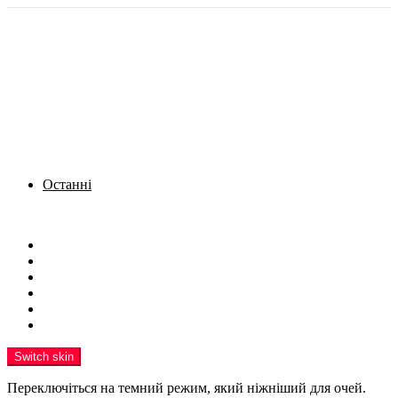
Останні
Menu
Новини
Політика
Кримінал
Фото
Надіслати новину
Реклама на сайті
Switch skin
Переключіться на темний режим, який ніжніший для очей.