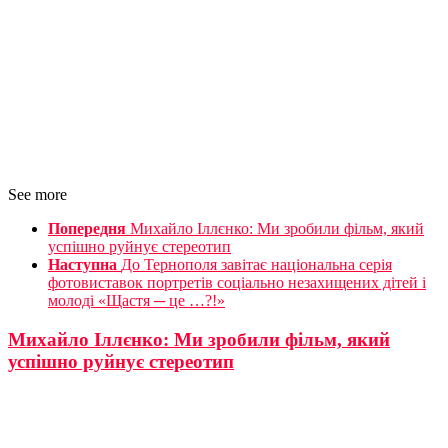
See more
Попередня
Михайло Іллєнко: Ми зробили фільм, який
успішно руйнує стереотип
Наступна
До Тернополя завітає національна серія
фотовиставок портретів соціально незахищених дітей і
молоді «Щастя ─ це …?!»
Михайло Іллєнко: Ми зробили фільм, який
успішно руйнує стереотип