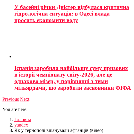
У басейні річки Дністер відбулася критична
гідрологічна ситуація: в Одесі влада
просить економити воду
Іспанія заробила найбільшу суму призових
в історії чемпіонату світу-2026, але це
однаково мізер, у порівнянні з тими
мільярдами, що заробили засновники ФІФА
Previous
Next
You are here:
Головна
yandex
Як у тернополі вшанували афганців (відео)