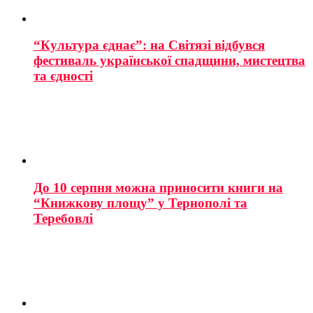
“Культура єднає”: на Світязі відбувся
фестиваль української спадщини, мистецтва
та єдності
До 10 серпня можна приносити книги на
“Книжкову площу” у Тернополі та
Теребовлі