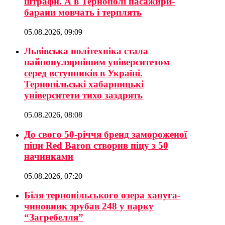
штрафи. А в Тернополі пасажири-
барани мовчать і терплять
05.08.2026, 09:09
Львівська політехніка стала
найпопулярнішим університетом
серед вступників в Україні.
Тернопільські хабарницькі
університети тихо заздрять
05.08.2026, 08:08
До свого 50-річчя бренд замороженої
піци Red Baron створив піцу з 50
начинками
05.08.2026, 07:20
Біля тернопільського озера хапуга-
чиновник зрубав 248 у парку
“Загребелля”