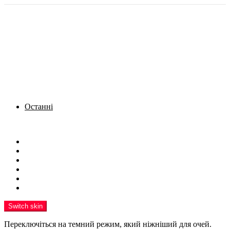
Останні
Menu
Новини
Політика
Кримінал
Фото
Надіслати новину
Реклама на сайті
Switch skin
Переключіться на темний режим, який ніжніший для очей.