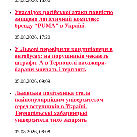
05.08.2026, 18:00
Унаслідок російської атаки повністю
знищено логістичний комплекс
бренду “PUMA” в Україні.
05.08.2026, 17:20
У Львові перевірили кондиціонери в
автобусах: на порушників чекають
штрафи. А в Тернополі пасажири-
барани мовчать і терплять
05.08.2026, 09:09
Львівська політехніка стала
найпопулярнішим університетом
серед вступників в Україні.
Тернопільські хабарницькі
університети тихо заздрять
05.08.2026, 08:08