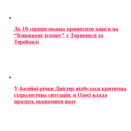
До 10 серпня можна приносити книги на
“Книжкову площу” у Тернополі та
Теребовлі
У басейні річки Дністер відбулася критична
гідрологічна ситуація: в Одесі влада
просить економити воду