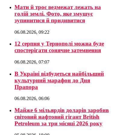
Мати й троє ведмежат лежать на
голій землі. Фото, яке змушує
зупинитися й придивитися
06.08.2026, 09:22
12 серпня у Тернополі можна буде
спостерігати сонячне затемнення
06.08.2026, 07:07
В Україні відбудеться найбільший
культурний марафон до Дня
Прапора
06.08.2026, 06:06
Майже 6 мільярдів доларів заробив
світовий нафтовий гігант British
Petroleum за три місяці 2026 року