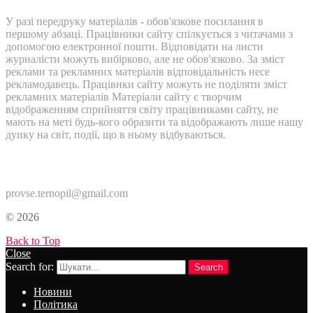
У разі передруку матеріалів - обов'язкове посилання в
першому абзаці. Працівники сайту спілкується з читачами з
допомогою електронної пошти. Відповідати на листи
журналісти можуть вибірково, але не обов'язково. За зміст
реклами та рекламних матеріалів відповідальність несе
рекламодавець. Працівнки сайту можуть не поділяти зміст
рекламних матеріалів Матеріали сайту є творчим
відображенням сприйняття світу працівниками сайту, не
мають на меті будь-кого образити та відображають лише нашу
дуику на світ, події, що в ньому відбуваються.
Контакти:
provse.ternopil@gmail.com
© 2026
Back to Top
Close
Search for:
Search
Новини
Політика