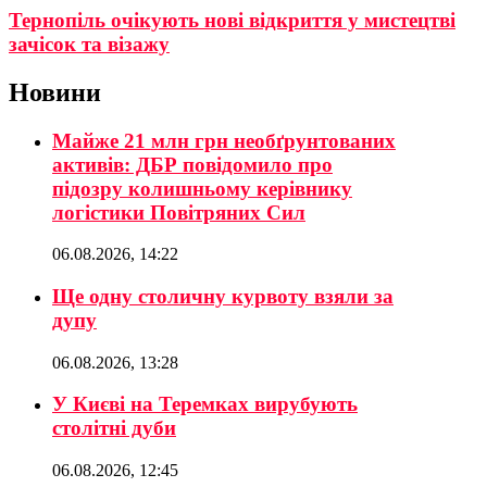
Тернопіль очікують нові відкриття у мистецтві
зачісок та візажу
Новини
Майже 21 млн грн необґрунтованих
активів: ДБР повідомило про
підозру колишньому керівнику
логістики Повітряних Сил
06.08.2026, 14:22
Ще одну столичну курвоту взяли за
дупу
06.08.2026, 13:28
У Києві на Теремках вирубують
столітні дуби
06.08.2026, 12:45