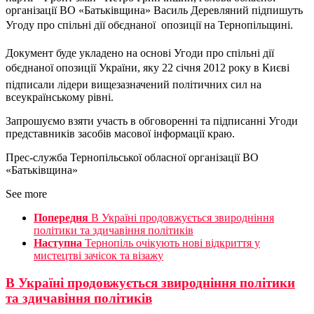
організації ВО «Батьківщина» Василь Деревляний підпишуть
Угоду про спільні дії обєднаної опозиції на Тернопільщині.
Документ буде укладено на основі Угоди про спільні дії
обєднаної опозиції України, яку 22 січня 2012 року в Києві
підписали лідери вищезазначений політичних сил на
всеукраїнському рівні.
Запрошуємо взяти участь в обговоренні та підписанні Угоди
представників засобів масової інформації краю.
Прес-служба Тернопільської обласної організації ВО
«Батьківщина»
See more
Попередня
В Україні продовжується звиродніння
політики та здичавіння політиків
Наступна
Тернопіль очікують нові відкриття у
мистецтві зачісок та візажу
В Україні продовжується звиродніння політики
та здичавіння політиків