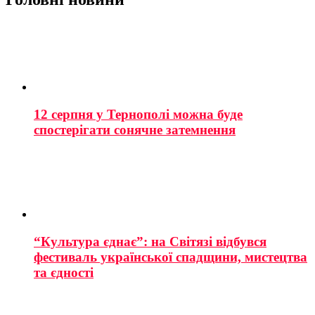
12 серпня у Тернополі можна буде
спостерігати сонячне затемнення
“Культура єднає”: на Світязі відбувся
фестиваль української спадщини, мистецтва
та єдності