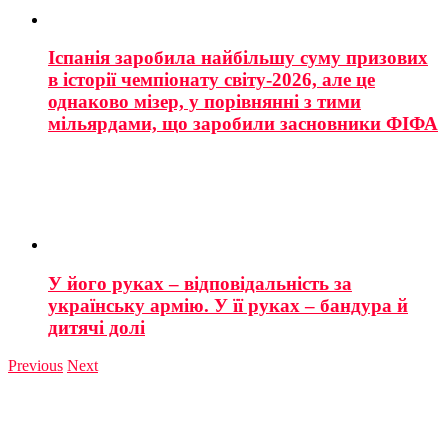
Іспанія заробила найбільшу суму призових
в історії чемпіонату світу-2026, але це
однаково мізер, у порівнянні з тими
мільярдами, що заробили засновники ФІФА
У його руках – відповідальність за
українську армію. У її руках – бандура й
дитячі долі
Previous
Next