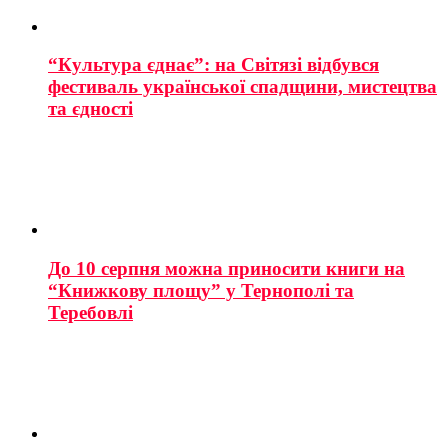
“Культура єднає”: на Світязі відбувся
фестиваль української спадщини, мистецтва
та єдності
До 10 серпня можна приносити книги на
“Книжкову площу” у Тернополі та
Теребовлі