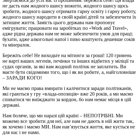
Звертаємося до усіх вас із проханням: бережіть себе! Ця влада
не дасть нам жодного шансу вижити, жодного шансу щось
зробити, жодного шансу отримати гарну освіту і гарну роботу,
жодного шансу народити в своїй країні дітей та забезпечити їх
затишне життя. Замість цього держава нам пропонує
емігрувати; працювати на заробітках по «Work and Travel»,
адже рідна держава нам не може забезпечити умов для праці;
бухати, адже алкогольні напої і пиво коштують дешевше соків
та мінералок.
Бережіть себе! Не виходьте на мітинги за гроші! 120 гривень
не варті ваших легенів, печінки та інших відбитих у міліції та
судах органів, за які вам жодний політик не заплатить. Ви
маєте бути свідомими того, що і як ви робите, а, найголовніше
– ЗАРАДИ КОГО!
Ми не маємо права вмирати і калічитися заради політиканів,
які граються у гру «влада-опозиція» вже 20 років, а ми маємо
спиватися чи виїжджати за кордон, бо нам немає місця в цій
державі.
Нам боляче, що ми наразі цій країні – НЕПОТРІБНІ. Ми
можемо все зробити для неї, але нам не дають в ній жити так,
як хочемо і маємо МИ. Нам нав’язується життя, яке кується не
для нас і не нами.