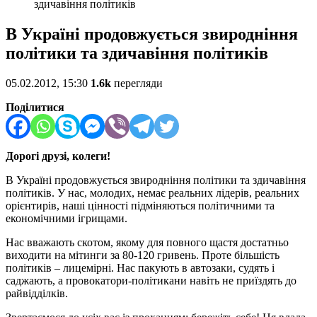
здичавіння політиків
В Україні продовжується звиродніння
політики та здичавіння політиків
05.02.2012, 15:30
1.6k
перегляди
Поділитися
Дорогі друзі, колеги!
В Україні продовжується звиродніння політики та здичавіння
політиків. У нас, молодих, немає реальних лідерів, реальних
орієнтирів, наші цінності підміняються політичними та
економічними ігрищами.
Нас вважають скотом, якому для повного щастя достатньо
виходити на мітинги за 80-120 гривень. Проте більшість
політиків – лицемірні. Нас пакують в автозаки, судять і
саджають, а провокатори-політикани навіть не приїздять до
райвідділків.