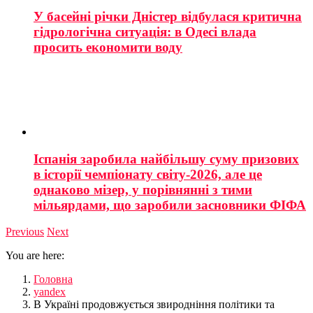
У басейні річки Дністер відбулася критична
гідрологічна ситуація: в Одесі влада
просить економити воду
Іспанія заробила найбільшу суму призових
в історії чемпіонату світу-2026, але це
однаково мізер, у порівнянні з тими
мільярдами, що заробили засновники ФІФА
Previous
Next
You are here:
Головна
yandex
В Україні продовжується звиродніння політики та