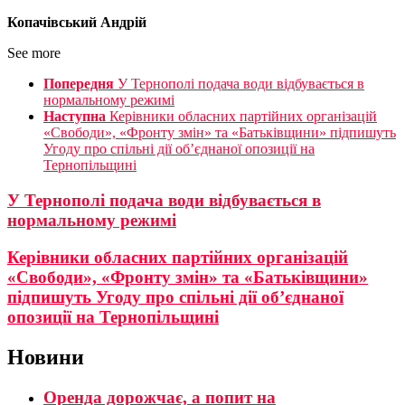
Копачівський Андрій
See more
Попередня
У Тернополі подача води відбувається в
нормальному режимі
Наступна
Керівники обласних партійних організацій
«Свободи», «Фронту змін» та «Батьківщини» підпишуть
Угоду про спільні дії об’єднаної опозиції на
Тернопільщині
У Тернополі подача води відбувається в
нормальному режимі
Керівники обласних партійних організацій
«Свободи», «Фронту змін» та «Батьківщини»
підпишуть Угоду про спільні дії об’єднаної
опозиції на Тернопільщині
Новини
Оренда дорожчає, а попит на