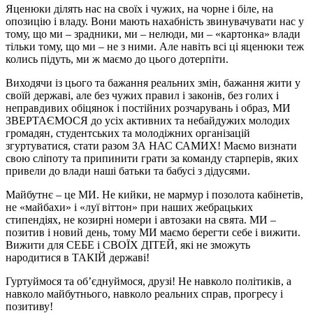
Яценюки ділять нас на своїх і чужих, на чорне і біле, на
опозицію і владу. Вони мають нахабність звинувачувати нас у
тому, що ми – зрадники, ми – нелюди, ми – «картонка» влади
тільки тому, що ми – не з ними. Але навіть всі ці яценюки теж
колись підуть, ми ж маємо до цього дотерпіти.
Виходячи із цього та бажання реальних змін, бажання жити у
своїй державі, але без чужих правил і законів, без голих і
неправдивих обіцянок і постійних розчарувань і образ, МИ
ЗВЕРТАЄМОСЯ до усіх активних та небайдужих молодих
громадян, студентських та молодіжних організацій
згуртуватися, стати разом ЗА НАС САМИХ! Маємо визнати
свою сліпоту та припинити грати за команду старперів, яких
привели до влади наші батьки та бабусі з дідусями.
Майбутнє – це МИ. Не кийки, не мармур і позолота кабінетів,
не «майбахи» і «луї віттон» при наших жебрацьких
стипендіях, не козирні номери і автозаки на свята. МИ –
позитив і новий день, тому МИ маємо берегти себе і вижити.
Вижити для СЕБЕ і СВОЇХ ДІТЕЙ, які не зможуть
народитися в ТАКІЙ державі!
Гуртуймося та об’єднуймося, друзі! Не навколо політиків, а
навколо майбутнього, навколо реальних справ, прогресу і
позитиву!