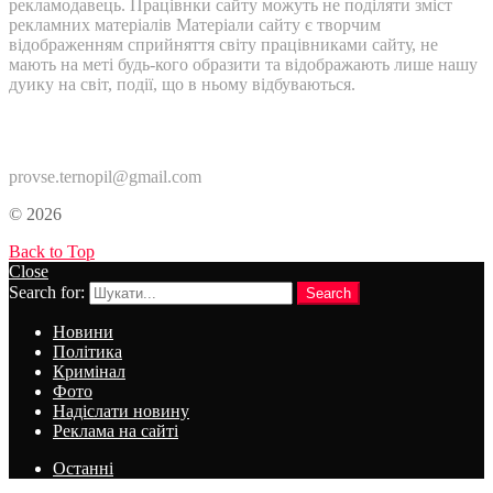
рекламодавець. Працівнки сайту можуть не поділяти зміст
рекламних матеріалів Матеріали сайту є творчим
відображенням сприйняття світу працівниками сайту, не
мають на меті будь-кого образити та відображають лише нашу
дуику на світ, події, що в ньому відбуваються.
Контакти:
provse.ternopil@gmail.com
© 2026
Back to Top
Close
Search for:
Search
Новини
Політика
Кримінал
Фото
Надіслати новину
Реклама на сайті
Останні