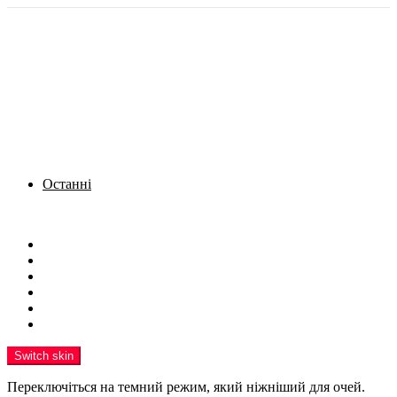
Останні
Menu
Новини
Політика
Кримінал
Фото
Надіслати новину
Реклама на сайті
Switch skin
Переключіться на темний режим, який ніжніший для очей.