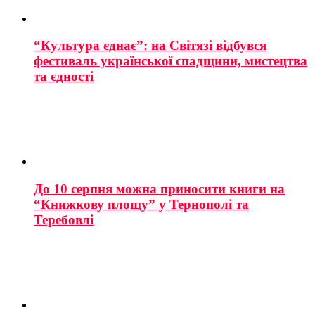
“Культура єднає”: на Світязі відбувся
фестиваль української спадщини, мистецтва
та єдності
До 10 серпня можна приносити книги на
“Книжкову площу” у Тернополі та
Теребовлі