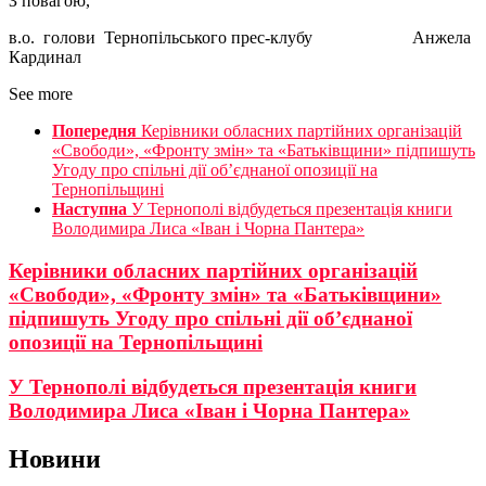
З повагою,
в.о. голови Тернопільського прес-клубу Анжела
Кардинал
See more
Попередня
Керівники обласних партійних організацій
«Свободи», «Фронту змін» та «Батьківщини» підпишуть
Угоду про спільні дії об’єднаної опозиції на
Тернопільщині
Наступна
У Тернополі відбудеться презентація книги
Володимира Лиса «Іван і Чорна Пантера»
Керівники обласних партійних організацій
«Свободи», «Фронту змін» та «Батьківщини»
підпишуть Угоду про спільні дії об’єднаної
опозиції на Тернопільщині
У Тернополі відбудеться презентація книги
Володимира Лиса «Іван і Чорна Пантера»
Новини