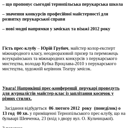
– що пропонує сьогодні тернопільська перукарська школа
– значення конкурсів професійної майстерності для
розвитку перукарської справи
– нові модні напрямки у зачісках та візажі 2012 року
Гість прес-клубу
–
Юрій Грубич
, майстер колор-експерт
міжнародного класу, неодноразовий призер та переможець
всеукраїнських та міжнародних конкурсів з перукарського
мистецтва, володар Кубка Вроцлава-2010 з перукарського
мистецтва, художній керівник Театру зачісок.
Увага! Наприкінці прес-конференції перукарі проведуть
для журналістів майстер-клас із заплітання косичок у
різних стилях.
Засідання відбудеться
06 лютого 2012 року (понеділок) о
13 год 00 хв.
у приміщенні Тернопільського прес-клубу, що на
бульварі Шевченка, 23 (вхід з двору вул. О. Кульчицької).