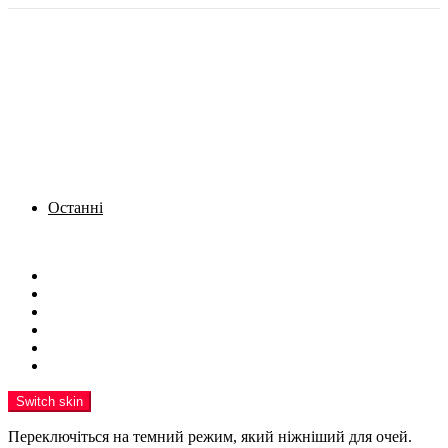
Останні
Menu
Новини
Політика
Кримінал
Фото
Надіслати новину
Реклама на сайті
Switch skin
Переключіться на темний режим, який ніжніший для очей.