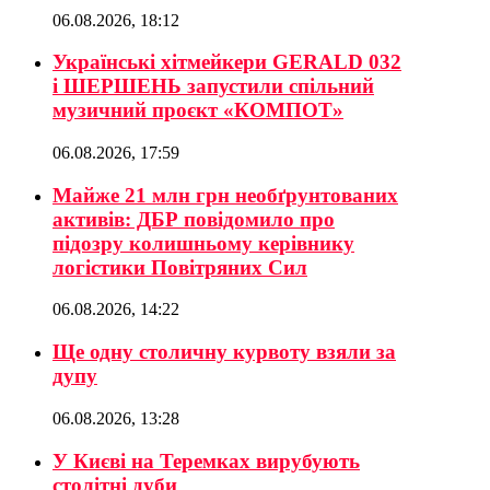
06.08.2026, 18:12
Українські хітмейкери GERALD 032
і ШЕРШЕНЬ запустили спільний
музичний проєкт «КОМПОТ»
06.08.2026, 17:59
Майже 21 млн грн необґрунтованих
активів: ДБР повідомило про
підозру колишньому керівнику
логістики Повітряних Сил
06.08.2026, 14:22
Ще одну столичну курвоту взяли за
дупу
06.08.2026, 13:28
У Києві на Теремках вирубують
столітні дуби