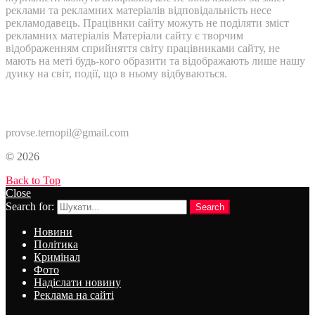
реклами та рекламних матеріалів відповідальність несе
рекламодавець. Працівнки сайту можуть не поділяти зміст
рекламних матеріалів Матеріали сайту є творчим
відображенням сприйняття світу працівниками сайту, не
мають на меті будь-кого образити та відображають лише нашу
дуику на світ, події, що в ньому відбуваються.
Контакти:
provse.ternopil@gmail.com
© 2026
Back to Top
Close
Search for:
Search
Новини
Політика
Кримінал
Фото
Надіслати новину
Реклама на сайті