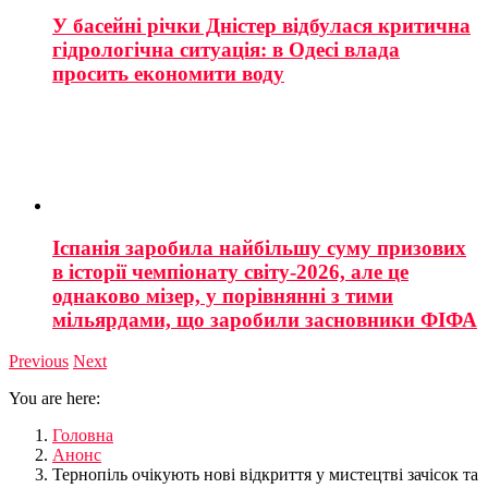
У басейні річки Дністер відбулася критична
гідрологічна ситуація: в Одесі влада
просить економити воду
Іспанія заробила найбільшу суму призових
в історії чемпіонату світу-2026, але це
однаково мізер, у порівнянні з тими
мільярдами, що заробили засновники ФІФА
Previous
Next
You are here:
Головна
Анонс
Тернопіль очікують нові відкриття у мистецтві зачісок та