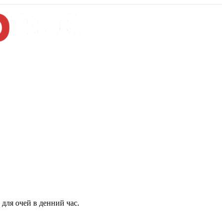
для очей в денний час.