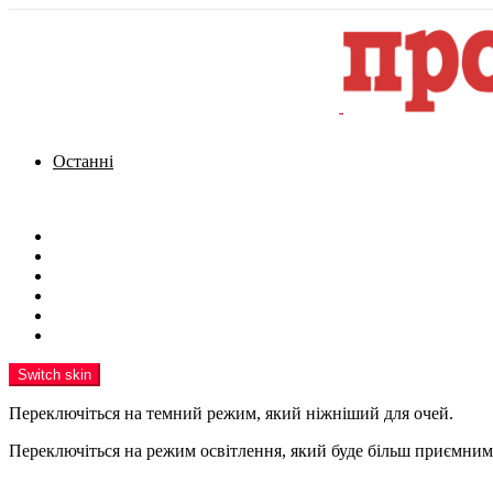
Останні
Menu
Новини
Політика
Кримінал
Фото
Надіслати новину
Реклама на сайті
Switch skin
Переключіться на темний режим, який ніжніший для очей.
Переключіться на режим освітлення, який буде більш приємним 
шукати