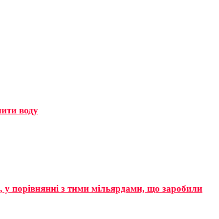
мити воду
р, у порівнянні з тими мільярдами, що заробили