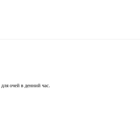
для очей в денний час.