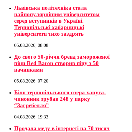
Львівська політехніка стала
найпопулярнішим університетом
серед вступників в Україні.
Тернопільські хабарницькі
університети тихо заздрять
05.08.2026, 08:08
До свого 50-річчя бренд замороженої
піци Red Baron створив піцу з 50
начинками
05.08.2026, 07:20
Біля тернопільського озера хапуга-
чиновник зрубав 248 у парку
“Загребелля”
04.08.2026, 19:33
Продала меду в інтернеті на 70 тисяч