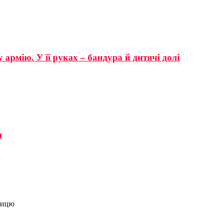
 армію. У її руках – бандура й дитячі долі
я
тницю