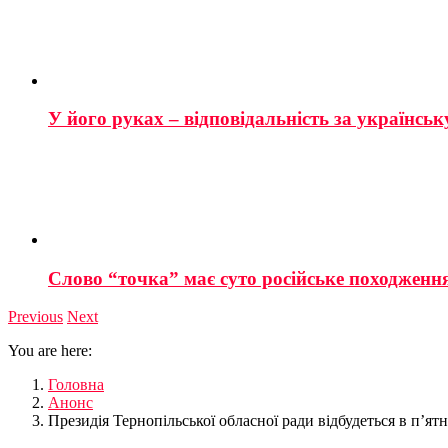
У його руках – відповідальність за українську
Слово “точка” має суто російське походженн
Previous
Next
You are here:
Головна
Анонс
Президія Тернопільської обласної ради відбудеться в п’я