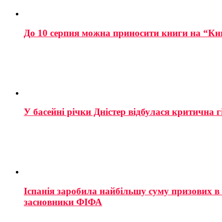
До 10 серпня можна приносити книги на “Кн
У басейні річки Дністер відбулася критична г
Іспанія заробила найбільшу суму призових в і
засновники ФІФА