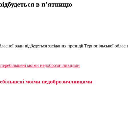
відбудеться в п’ятницю
бласної ради відбудеться засідання президії Тернопільської обласн
 перебільшені моїми недоброзичливцями
ребільшені моїми недоброзичливцями