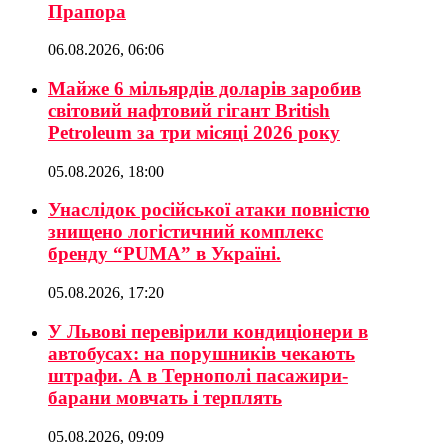
Прапора
06.08.2026, 06:06
Майже 6 мільярдів доларів заробив
світовий нафтовий гігант British
Petroleum за три місяці 2026 року
05.08.2026, 18:00
Унаслідок російської атаки повністю
знищено логістичний комплекс
бренду “PUMA” в Україні.
05.08.2026, 17:20
У Львові перевірили кондиціонери в
автобусах: на порушників чекають
штрафи. А в Тернополі пасажири-
барани мовчать і терплять
05.08.2026, 09:09