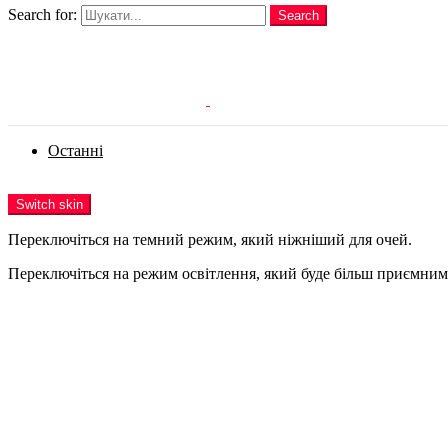
Search for:
Search
Login
Останні
Menu
Switch skin
Переключіться на темний режим, який ніжніший для очей.
Переключіться на режим освітлення, який буде більш приємним 
Login