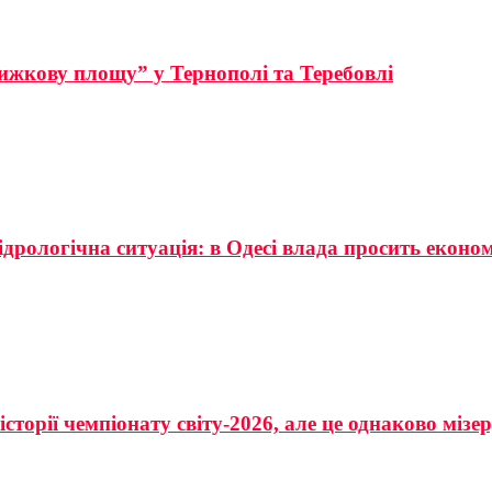
ижкову площу” у Тернополі та Теребовлі
ідрологічна ситуація: в Одесі влада просить еконо
сторії чемпіонату світу-2026, але це однаково мізе