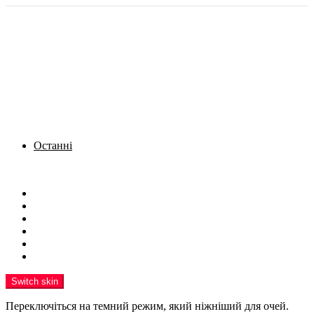
Останні
Menu
Новини
Політика
Кримінал
Фото
Надіслати новину
Реклама на сайті
Switch skin
Переключіться на темний режим, який ніжніший для очей.