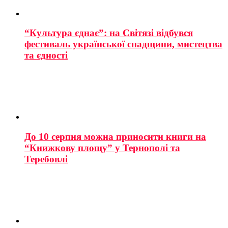
“Культура єднає”: на Світязі відбувся
фестиваль української спадщини, мистецтва
та єдності
До 10 серпня можна приносити книги на
“Книжкову площу” у Тернополі та
Теребовлі