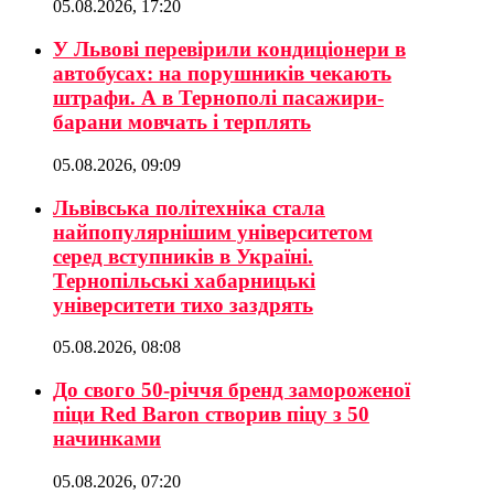
05.08.2026, 17:20
У Львові перевірили кондиціонери в
автобусах: на порушників чекають
штрафи. А в Тернополі пасажири-
барани мовчать і терплять
05.08.2026, 09:09
Львівська політехніка стала
найпопулярнішим університетом
серед вступників в Україні.
Тернопільські хабарницькі
університети тихо заздрять
05.08.2026, 08:08
До свого 50-річчя бренд замороженої
піци Red Baron створив піцу з 50
начинками
05.08.2026, 07:20