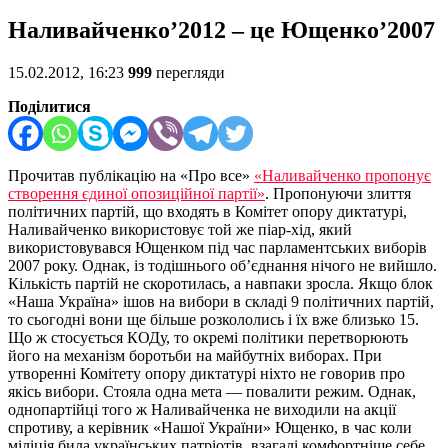
Наливайченко’2012 – це Ющенко’2007
15.02.2012, 16:23
999
перегляди
Поділитися
Прочитав публікацію на «Про все»
«Наливайченко пропонує
створення єдиної опозиційної партії»
. Пропонуючи злиття
політичних партій, що входять в Комітет опору диктатурі,
Наливайченко використовує той же піар-хід, який
використовувався Ющенком під час парламентських виборів
2007 року. Однак, із тодішнього об’єднання нічого не вийшло.
Кількість партій не скоротилась, а навпаки зросла. Якщо блок
«Наша Україна» ішов на вибори в складі 9 політичних партій,
то сьогодні вони ще більше розкололись і їх вже близько 15.
Що ж стосується КОДу, то окремі політики перетворюють
його на механізм боротьби на майбутніх виборах. При
утворенні Комітету опору диктатурі ніхто не говорив про
якісь вибори. Стояла одна мета — повалити режим. Однак,
однопартійці того ж Наливайченка не виходили на акції
спротиву, а керівник «Нашої України» Ющенко, в час коли
міліція била українських патріотів, взагалі комфортніше себе