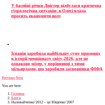
У басейні річки Дністер відбулася критична
гідрологічна ситуація: в Одесі влада
просить економити воду
Іспанія заробила найбільшу суму призових
в історії чемпіонату світу-2026, але це
однаково мізер, у порівнянні з тими
мільярдами, що заробили засновники ФІФА
Previous
Next
You are here:
Головна
Блоги
Наливайченко’2012 – це Ющенко’2007