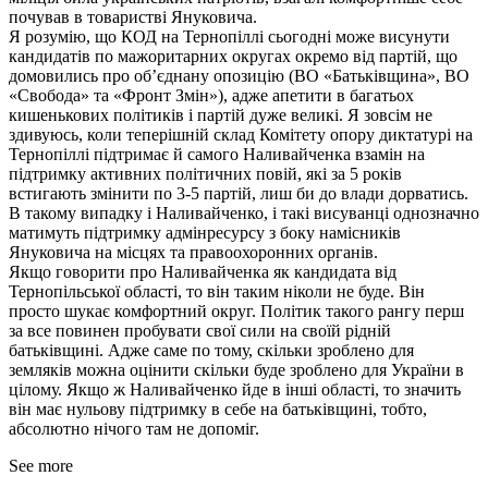
почував в товаристві Януковича.
Я розумію, що КОД на Тернопіллі сьогодні може висунути
кандидатів по мажоритарних округах окремо від партій, що
домовились про об’єднану опозицію (ВО «Батьківщина», ВО
«Свобода» та «Фронт Змін»), адже апетити в багатьох
кишенькових політиків і партій дуже великі. Я зовсім не
здивуюсь, коли теперішній склад Комітету опору диктатурі на
Тернопіллі підтримає й самого Наливайченка взамін на
підтримку активних політичних повій, які за 5 років
встигають змінити по 3-5 партій, лиш би до влади дорватись.
В такому випадку і Наливайченко, і такі висуванці однозначно
матимуть підтримку адмінресурсу з боку намісників
Януковича на місцях та правоохоронних органів.
Якщо говорити про Наливайченка як кандидата від
Тернопільської області, то він таким ніколи не буде. Він
просто шукає комфортний округ. Політик такого рангу перш
за все повинен пробувати свої сили на своїй рідній
батьківщині. Адже саме по тому, скільки зроблено для
земляків можна оцінити скільки буде зроблено для України в
цілому. Якщо ж Наливайченко йде в інші області, то значить
він має нульову підтримку в себе на батьківщині, тобто,
абсолютно нічого там не допоміг.
See more