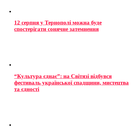
12 серпня у Тернополі можна буде
спостерігати сонячне затемнення
“Культура єднає”: на Світязі відбувся
фестиваль української спадщини, мистецтва
та єдності