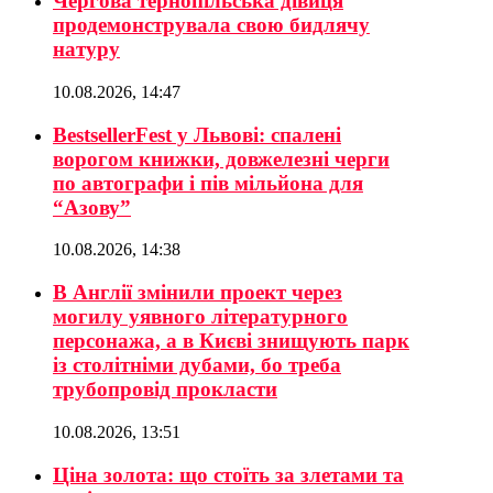
Чергова тернопільська дівиця
продемонструвала свою бидлячу
натуру
10.08.2026, 14:47
BestsellerFest у Львові: спалені
ворогом книжки, довжелезні черги
по автографи і пів мільйона для
“Азову”
10.08.2026, 14:38
В Англії змінили проект через
могилу уявного літературного
персонажа, а в Києві знищують парк
із столітніми дубами, бо треба
трубопровід прокласти
10.08.2026, 13:51
Ціна золота: що стоїть за злетами та