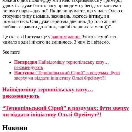
кожного дня після ефіру ми з нею закриваємось у гримерці
удвох і… дуже багато часу проводимо у бесідах в контексті
пошуку пари – для неї. Якщо ви думаєте, що у нас з Олею є
стосунки типу цьомків, заживань, якогось інтиму, ви
помиляєтесь. Оля дуже серйозна дівчина. До того ж я не
люблю загравати до жінок, вдвічі старших за мене)))”.
Це сказав Притула ще у
давним давно.
Зтого часу збігло
чимало води і нічого не змінилось. З чим їх і вітаємо.
See more
Попередня
Найвідомішу тернопільську козу…
рекомендують
Наступна
“Тернопільський Сірий” в роздумах: бути
зверху чи віддати ініціативу Ользі Фреймут?!
Найвідомішу тернопільську козу…
рекомендують
“Тернопільський Сірий” в роздумах: бути зверху
чи віддати ініціативу Ользі Фреймут?!
Новини