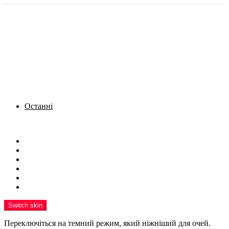
Останні
Menu
Новини
Політика
Кримінал
Фото
Надіслати новину
Реклама на сайті
Switch skin
Переключіться на темний режим, який ніжніший для очей.