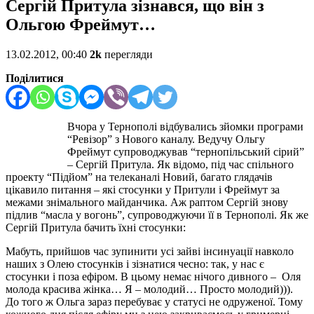
Сергій Притула зізнався, що він з
Ольгою Фреймут…
13.02.2012, 00:40
2k
перегляди
Поділитися
Вчора у Тернополі відбувались зйомки програми
“Ревізор” з Нового каналу. Ведучу Ольгу
Фреймут супроводжував “тернопільський сірий”
– Сергій Притула. Як відомо, під час спільного
проекту “Підйом” на телеканалі Новий, багато глядачів
цікавило питання – які стосунки у Притули і Фреймут за
межами знімального майданчика. Аж раптом Сергій знову
підлив “масла у вогонь”, супроводжуючи її в Тернополі. Як же
Сергій Притула бачить їхні стосунки:
Мабуть, прийшов час зупинити усі зайві інсинуації навколо
наших з Олею стосунків і зізнатися чесно: так, у нас є
стосунки і поза ефіром. В цьому немає нічого дивного – Оля
молода красива жінка… Я – молодий… Просто молодий))).
До того ж Ольга зараз перебуває у статусі не одруженої. Тому