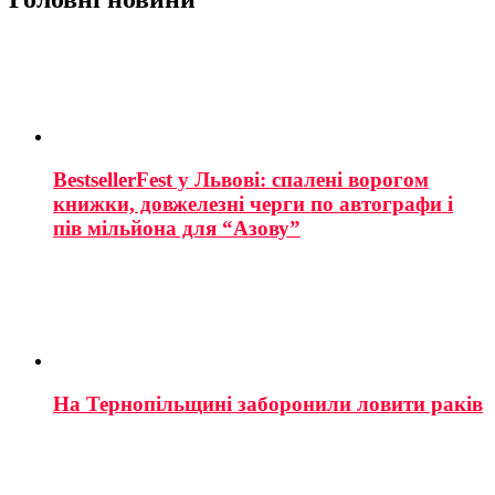
BestsellerFest у Львові: спалені ворогом
книжки, довжелезні черги по автографи і
пів мільйона для “Азову”
На Тернопільщині заборонили ловити раків