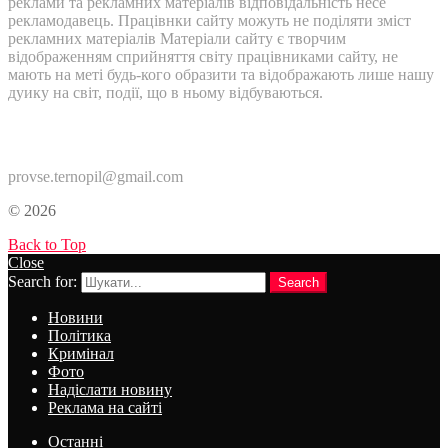
реклами та рекламних матеріалів відповідальність несе
рекламодавець. Працівнки сайту можуть не поділяти зміст
рекламних матеріалів Матеріали сайту є творчим
відображенням сприйняття світу працівниками сайту, не
мають на меті будь-кого образити та відображають лише нашу
дуику на світ, події, що в ньому відбуваються.
Контакти:
provse.ternopil@gmail.com
© 2026
Back to Top
Close
Search for:
Search
Новини
Політика
Кримінал
Фото
Надіслати новину
Реклама на сайті
Останні