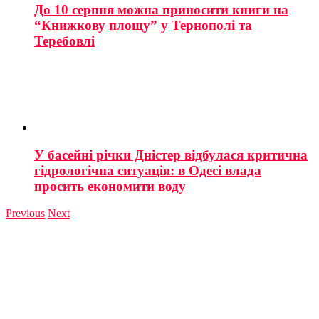
До 10 серпня можна приносити книги на
“Книжкову площу” у Тернополі та
Теребовлі
У басейні річки Дністер відбулася критична
гідрологічна ситуація: в Одесі влада
просить економити воду
Previous
Next