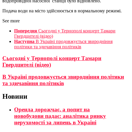
водопровідної насосної станції було відновлено.
Подача води на місто здійснюється в нормальному режимі.
See more
Попередня
Сьогодні у Тернополі концерт Тамари
Гвердцителі (відео)
Наступна
В Україні продовжується звиродніння
політики та здичавіння політиків
Сьогодні у Тернополі концерт Тамари
Гвердцителі (відео)
В Україні продовжується звиродніння політики
та здичавіння політиків
Новини
Оренда дорожчає, а попит на
новобудови падає: аналітика ринку
нерухомості за липень в Україні