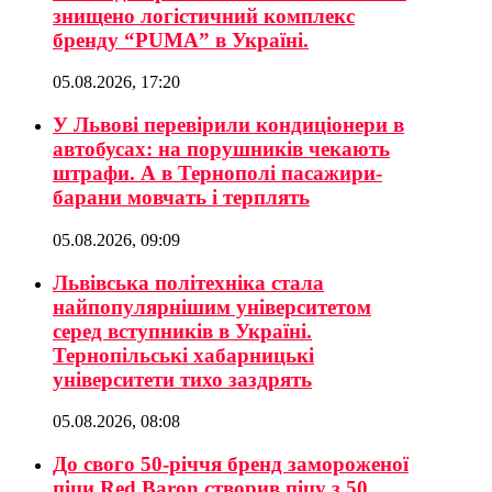
знищено логістичний комплекс
бренду “PUMA” в Україні.
05.08.2026, 17:20
У Львові перевірили кондиціонери в
автобусах: на порушників чекають
штрафи. А в Тернополі пасажири-
барани мовчать і терплять
05.08.2026, 09:09
Львівська політехніка стала
найпопулярнішим університетом
серед вступників в Україні.
Тернопільські хабарницькі
університети тихо заздрять
05.08.2026, 08:08
До свого 50-річчя бренд замороженої
піци Red Baron створив піцу з 50