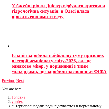
У басейні річки Дністер відбулася критична
гідрологічна ситуація: в Одесі влада
просить економити воду
Іспанія заробила найбільшу суму призових
в історії чемпіонату світу-2026, але це
однаково мізер, у порівнянні з тими
мільярдами, що заробили засновники ФІФА
Previous
Next
You are here:
Головна
yandex
У Тернополі подача води відбувається в нормальному