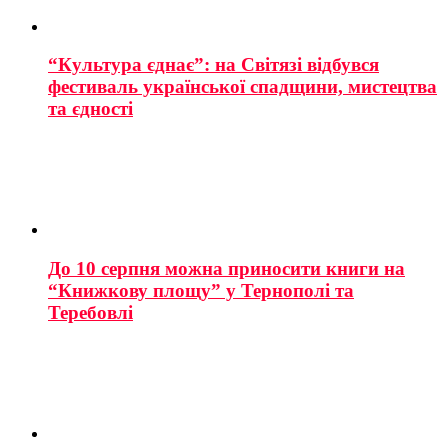
“Культура єднає”: на Світязі відбувся
фестиваль української спадщини, мистецтва
та єдності
До 10 серпня можна приносити книги на
“Книжкову площу” у Тернополі та
Теребовлі