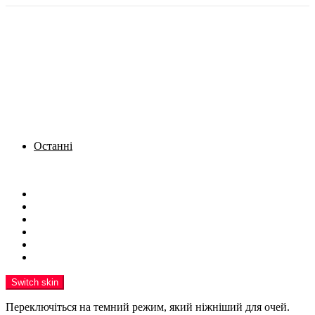
Останні
Menu
Новини
Політика
Кримінал
Фото
Надіслати новину
Реклама на сайті
Switch skin
Переключіться на темний режим, який ніжніший для очей.