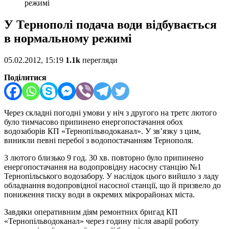
режимі
У Тернополі подача води відбувається
в нормальному режимі
05.02.2012, 15:19
1.1k
перегляди
Поділитися
Через складні погодні умови у ніч з другого на третє лютого
було тимчасово припинено енергопостачання обох
водозаборів КП «Тернопільводоканал». У зв’язку з цим,
виникли певні перебої з водопостачанням Тернополя.
3 лютого близько 9 год. 30 хв. повторно було припинено
енергопостачання на водопровідну насосну станцію №1
Тернопільського водозабору. У наслідок цього вийшло з ладу
обладнання водопровідної насосної станції, що й призвело до
пониження тиску води в окремих мікрорайонах міста.
Завдяки оперативним діям ремонтних бригад КП
«Тернопільводоканал» через годину після аварії роботу