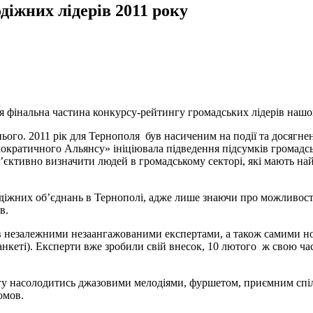
діжних лідерів 2011 року
ся фінальна частина конкурсу-рейтингу громадських лідерів наш
нього. 2011 рік для Тернополя був насиченим на події та досягн
ократичного Альянсу» ініціювала підведення підсумків громадсь
б’єктивно визначити людей в громадському секторі, які мають на
діжних об’єднань в Тернополі, адже лише знаючи про можливості 
в.
ів незалежними незаангажованими експертами, а також самими н
 анкеті). Експерти вже зробили свій внесок, 10 лютого ж свою ча
огу насолодитись джазовими мелодіями, фуршетом, приємним спіл
омов.