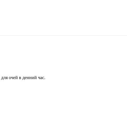
для очей в денний час.