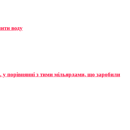
мити воду
р, у порівнянні з тими мільярдами, що заробили