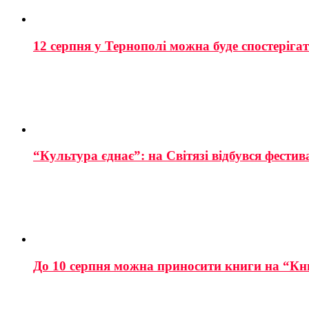
12 серпня у Тернополі можна буде спостеріга
“Культура єднає”: на Світязі відбувся фестив
До 10 серпня можна приносити книги на “Кн