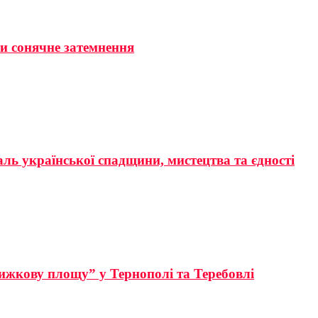
ти сонячне затемнення
аль української спадщини, мистецтва та єдності
ижкову площу” у Тернополі та Теребовлі