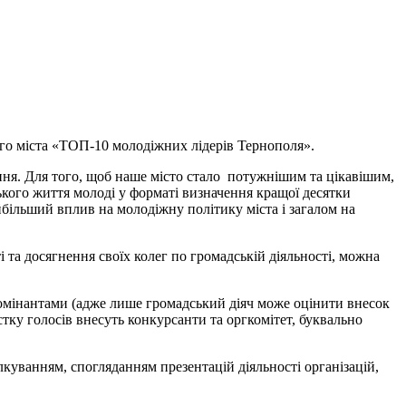
ого міста «ТОП-10 молодіжних лідерів Тернополя».
ення. Для того, щоб наше місто стало потужнішим та цікавішим,
кого життя молоді у форматі визначення кращої десятки
йбільший вплив на молодіжну політику міста і загалом на
та досягнення своїх колег по громадській діяльності, можна
омінантами (адже лише громадський діяч може оцінити внесок
стку голосів внесуть конкурсанти та оргкомітет, буквально
куванням, спогляданням презентацій діяльності організацій,