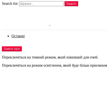
Search for:
Search
Login
Останні
Menu
Switch skin
Переключіться на темний режим, який ніжніший для очей.
Переключіться на режим освітлення, який буде більш приємним 
Login