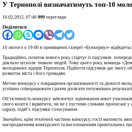
У Тернополі визначатимуть топ-10 моло
10.02.2012, 07:46
999
перегляди
Поділитися
10 лютого о 19-00 в приміщенні галереї «Бункермуз» відбудеть
Традиційно, початок нового року стартує із підсумків поперед
доклало зусилля чимало людей. Тому цього року, команда «Дем
молодіжних лідерів Тернополя. Підбиття підсумків дає змогу о
розвиток міста і його громадян.
Метою конкурсу є покращення організованості та дієвості моло
успішно співпрацювати і разом досягати потужніших результаті
Об’єктивність конкурсу забезпечує оцінювання анкет учасник
свого колеги і відмітити, чи не є пустими словами прописані у
одразу, підіб’є підсумки голосування.
Звичайно, крім технічної частини конкурсу, гості матимуть зм
нагородженням конкурсанті та виголошенням привітальних пр