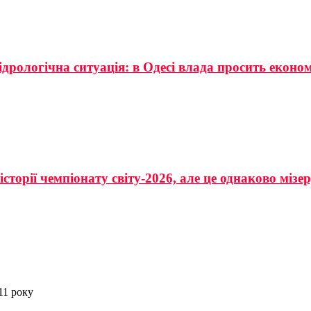
ідрологічна ситуація: в Одесі влада просить еконо
сторії чемпіонату світу-2026, але це однаково мізе
11 року