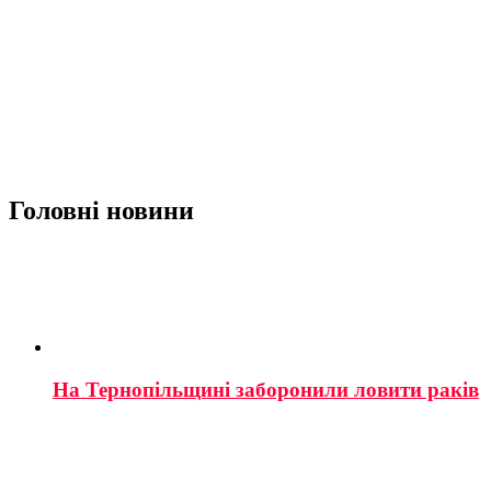
Головні новини
На Тернопільщині заборонили ловити раків