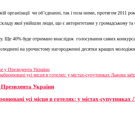
й організації чи об’єднанні, так і поза ними, протягом 2011 рок
складу якої увійшли люди, що є авторитетами у громадському та
у. Ще 40% буде отримано внаслідок голосування самих конкурсан
рилюднені на урочистому нагородженні десятки кращих молодіжни
е у Президента України
абронювані усі місця в готелях: у містах-супутниках Львова заб
 Президента України
онювані усі місця в готелях: у містах-супутниках 