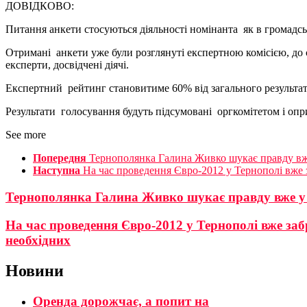
ДОВІДКОВО:
Питання анкети стосуються діяльності номінанта як в громадські
Отримані анкети уже були розглянуті експертною комісією, до 
експерти, досвідчені діячі.
Експертний рейтинг становитиме 60% від загального результат
Результати голосування будуть підсумовані оргкомітетом і оп
See more
Попередня
Тернополянка Галина Живко шукає правду вж
Наступна
На час проведення Євро-2012 у Тернополі вже з
Тернополянка Галина Живко шукає правду вже у
На час проведення Євро-2012 у Тернополі вже забр
необхідних
Новини
Оренда дорожчає, а попит на