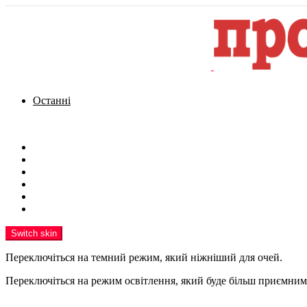
Останні
Menu
Новини
Політика
Кримінал
Фото
Надіслати новину
Реклама на сайті
Switch skin
Переключіться на темний режим, який ніжніший для очей.
Переключіться на режим освітлення, який буде більш приємним 
шукати