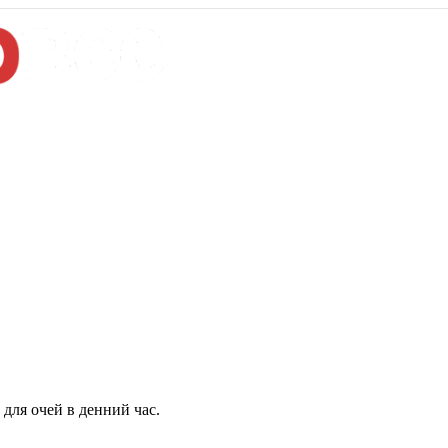
для очей в денний час.