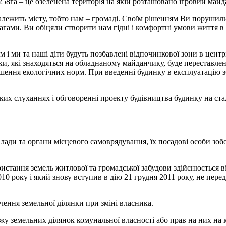
58га – це озеленена територія на якій розташовано ігровий майд
алежить місту, тобто нам – громаді. Своїм рішенням Ви порушил
гами. Ви обіцяли створити нам гідні і комфортні умови життя в м
і ми та наші діти будуть позбавлені відпочинкової зони в центрі
ки, які знаходяться на обладнаному майданчику, буде переставле
шення екологічних норм. При введенні будинку в експлуатацію зб
х слуханнях і обговоренні проекту будівництва будинку на стаді
 влади та органи місцевого самоврядування, їх посадові особи зоб
ристання земель житлової та громадської забудови здійснюється в
10 року і який знову вступив в дію 21 грудня 2011 року, не пере
чення земельної ділянки при зміні власника.
жу земельних ділянок комунальної власності або прав на них на 