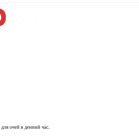
для очей в денний час.