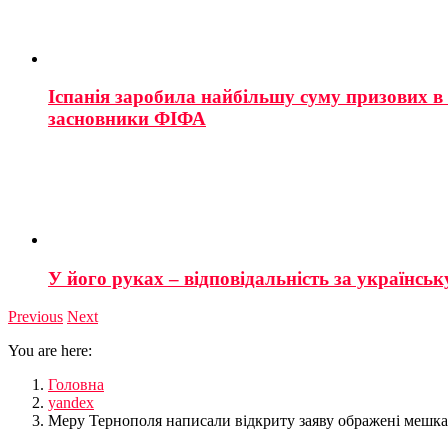
Іспанія заробила найбільшу суму призових в і
засновники ФІФА
У його руках – відповідальність за українську
Previous
Next
You are here:
Головна
yandex
Меру Тернополя написали відкриту заяву ображені мешка