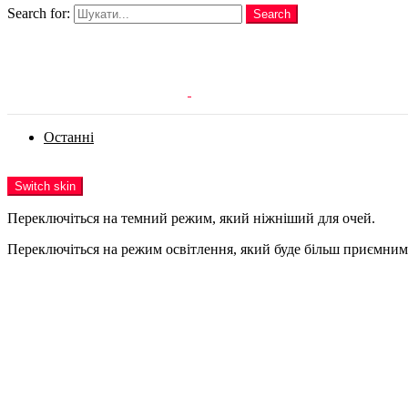
Search for:
Search
Login
Останні
Menu
Switch skin
Переключіться на темний режим, який ніжніший для очей.
Переключіться на режим освітлення, який буде більш приємним 
Login