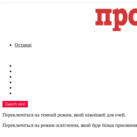
Останні
Menu
Новини
Політика
Кримінал
Фото
Надіслати новину
Реклама на сайті
Switch skin
Переключіться на темний режим, який ніжніший для очей.
Переключіться на режим освітлення, який буде більш приємним 
шукати