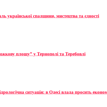
аль української спадщини, мистецтва та єдності
ижкову площу” у Тернополі та Теребовлі
ідрологічна ситуація: в Одесі влада просить еконо