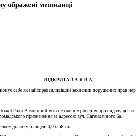
ву ображені мешканці
ВІДКРИТА З А Я В А
иціонує себе як найсправедливіший захисник порушених прав нар
 міської Ради Вами прийнято незаконне рішення про видачу дозво
мадського призначення за адресою вул. Сагайдачного,6а.
льну ділянку площею 0,05258 га.