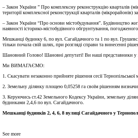
– Закон України ” Про комплексну реконструкцію кварталів (мі
території комплексної реконструкції кварталів (мікрорайонів) 
– Закон України “Про основи містобудування”. Будівництво жи
наявності історико-містобудівного обгрунтування, погодженог
Мешканці будинку 6, по вул. Сагайдачного та 1 по вул. Грушев
тільки почала свій шлях, при розгляді справи та винесенні рі
Шановний Голово! Шановні депутаті! Ви наші представники у 
Ми ВИМАГАЄМО:
1. Скасувати незаконно прийняте рішення сесії Тернопільської мі
2. Земельну ділянку площею 0,05258 га своїм рішенням визначит
3. Керуючись ст.42 Земельного Кодексу України, земельну діля
будинками 2,4,6 по вул. Сагайдачного.
Мешканці будинків 2, 4, 6, 8 вулиці Сагайдачного у Тернопол
See more