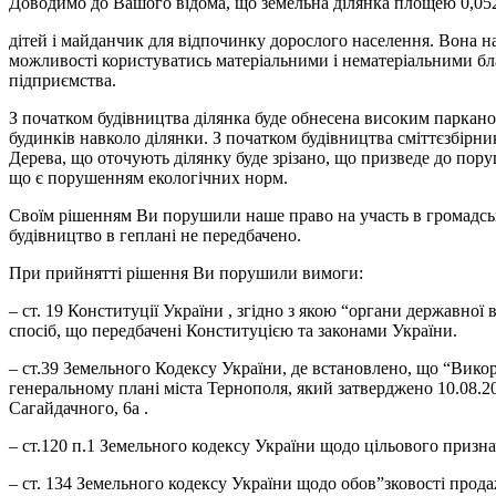
Доводимо до Вашого відома, що земельна ділянка площею 0,052
дітей і майданчик для відпочинку дорослого населення. Вона н
можливості користуватись матеріальними і нематеріальними бла
підприємства.
З початком будівництва ділянка буде обнесена високим парканом 
будинків навколо ділянки. З початком будівництва сміттєзбірни
Дерева, що оточують ділянку буде зрізано, що призведе до пору
що є порушенням екологічних норм.
Своїм рішенням Ви порушили наше право на участь в громадськи
будівництво в геплані не передбачено.
При прийнятті рішення Ви порушили вимоги:
– ст. 19 Конституції України , згідно з якою “органи державної
спосіб, що передбачені Конституцією та законами України.
– ст.39 Земельного Кодексу України, де встановлено, що “Вико
генеральному плані міста Тернополя, який затверджено 10.08.20
Сагайдачного, 6а .
– ст.120 п.1 Земельного кодексу України щодо цільового призна
– ст. 134 Земельного кодексу України щодо обов”зковості прода