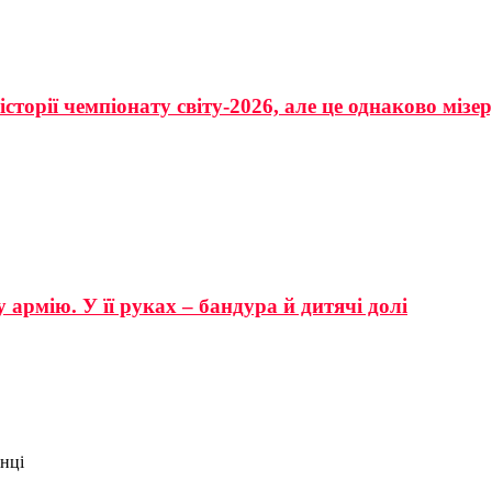
сторії чемпіонату світу-2026, але це однаково мізе
 армію. У її руках – бандура й дитячі долі
нці