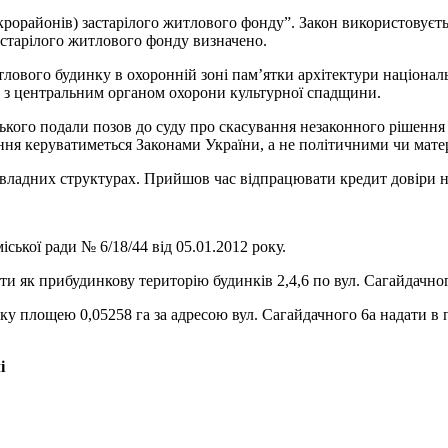
крорайонів) застарілого житлового фонду”. Закон використовуєть
застарілого житлового фонду визначено.
тлового будинку в охоронній зоні пам’ятки архітектури націона
о з центральним органом охорони культурної спадщини.
ського подали позов до суду про скасування незаконного рішення
шення керуватиметься Законами України, а не політичними чи ма
владних структурах. Прийшов час відпрацювати кредит довіри 
ської ради № 6/18/44 від 05.01.2012 року.
и як прибудинкову територію будинків 2,4,6 по вул. Сагайдачног
нку площею 0,05258 га за адресою вул. Сагайдачного 6а надати в
і