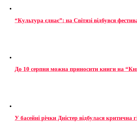
“Культура єднає”: на Світязі відбувся фестив
До 10 серпня можна приносити книги на “Кн
У басейні річки Дністер відбулася критична г