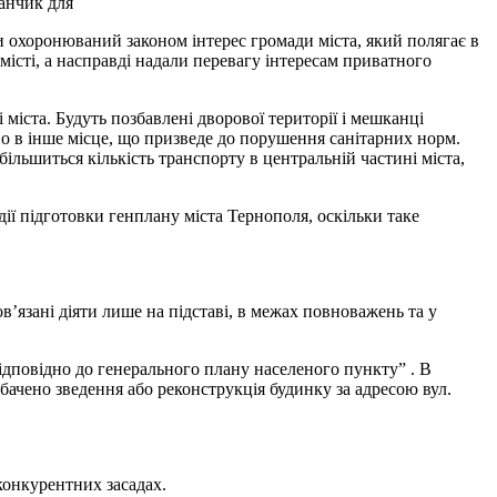
анчик для
и охоронюваний законом інтерес громади міста, який полягає в
істі, а насправді надали перевагу інтересам приватного
 міста. Будуть позбавлені дворової території і мешканці
но в інше місце, що призведе до порушення санітарних норм.
ільшиться кількість транспорту в центральній частині міста,
ї підготовки генплану міста Тернополя, оскільки таке
ов’язані діяти лише на підставі, в межах повноважень та у
ідповідно до генерального плану населеного пункту” . В
дбачено зведення або реконструкція будинку за адресою вул.
конкурентних засадах.