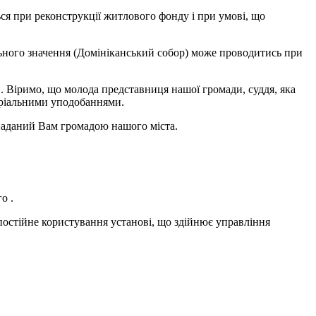
ся при реконструкції житлового фонду і при умові, що
льного значення (Домініканський собор) може проводитись при
 . Віримо, що молода представниця нашої громади, суддя, яка
теріальними уподобаннями.
наданий Вам громадою нашого міста.
о .
 постійне користування установі, що здійнює управління