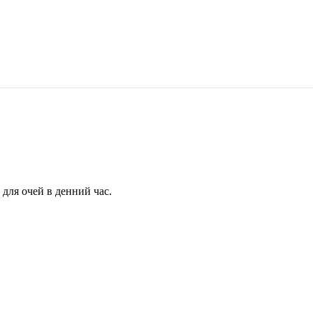
для очей в денний час.