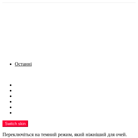
Останні
Menu
Новини
Політика
Кримінал
Фото
Надіслати новину
Реклама на сайті
Switch skin
Переключіться на темний режим, який ніжніший для очей.