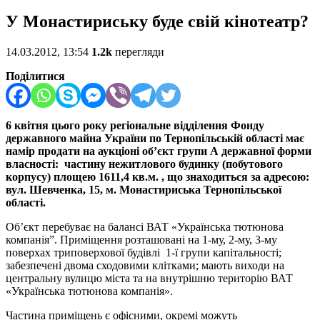
У Монастириську буде свій кінотеатр?
14.03.2012, 13:54
1.2k
перегляди
Поділитися
6 квітня цього року регіональне відділення Фонду
державного майна України по Тернопільській області має
намір продати на аукціоні об’єкт групи А державної форми
власності: частину нежитлового будинку (побутового
корпусу) площею 1611,4 кв.м. , що знаходиться за адресою:
вул. Шевченка, 15, м. Монастириська Тернопільської
області.
Об’єкт перебуває на балансі ВАТ «Українська тютюнова
компанія”. Приміщення розташовані на 1-му, 2-му, 3-му
поверхах триповерхової будівлі 1-ї групи капітальності;
забезпечені двома сходовими клітками; мають виходи на
центральну вулицю міста та на внутрішню територію ВАТ
«Українська тютюнова компанія».
Частина приміщень є офісними, окремі можуть