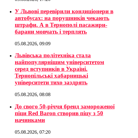
У Львові перевірили кондиціонери в
автобусах: на порушників чекають
штрафи. А в Тернополі пасажири-
барани мовчать і терплять
05.08.2026, 09:09
Львівська політехніка стала
найпопулярнішим університетом
серед вступників в Україні.
Тернопільські хабарницькі
університети тихо заздрять
05.08.2026, 08:08
До свого 50-річчя бренд замороженої
піци Red Baron створив піцу з 50
начинками
05.08.2026, 07:20