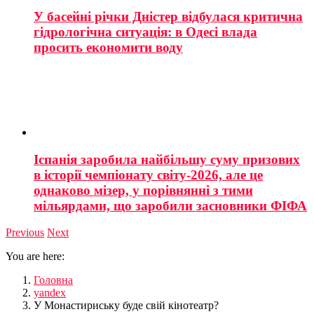
У басейні річки Дністер відбулася критична
гідрологічна ситуація: в Одесі влада
просить економити воду
Іспанія заробила найбільшу суму призових
в історії чемпіонату світу-2026, але це
однаково мізер, у порівнянні з тими
мільярдами, що заробили засновники ФІФА
Previous
Next
You are here:
Головна
yandex
У Монастириську буде свій кінотеатр?