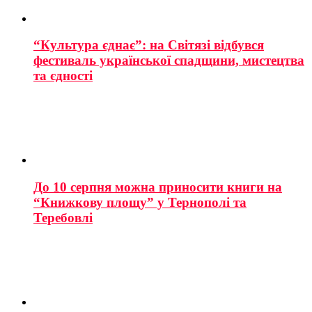
“Культура єднає”: на Світязі відбувся
фестиваль української спадщини, мистецтва
та єдності
До 10 серпня можна приносити книги на
“Книжкову площу” у Тернополі та
Теребовлі