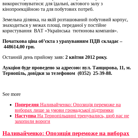
використовуватися: для їдальні, актового залу з
кінопроекційною та для побутових потреб.
Земельна ділянка, на якій розташований побутовий корпус,
знаходиться у межах площі, переданої у постійне
користування ВАТ «Українська тютюнова компанія».
Початкова ціна об’єкта з урахуванням ПДВ складає –
448614,00 грн.
Останній день прийому заяв:
2 квітня 2012 року.
Аукціон буде проведено за адресою: вул. Танцорова, 11, м.
Тернопіль, довідки за телефоном (0352) 25-39-88.
See more
Попередня
Наливайченко: Опозиція переможе на
виборах лише за умови громадської підтримки
Наступна
На Тернопільщині тренувались, щоб нас не
захопили вороги
Наливайченко: Опозиція переможе на виборах