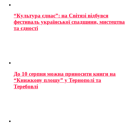
“Культура єднає”: на Світязі відбувся
фестиваль української спадщини, мистецтва
та єдності
До 10 серпня можна приносити книги на
“Книжкову площу” у Тернополі та
Теребовлі