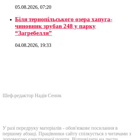
05.08.2026, 07:20
Біля тернопільського озера хапуга-
чиновник зрубав 248 у парку
“Загребелля”
04.08.2026, 19:33
Шеф-редактор Надія Сеник
У разі передруку матеріалів - обов'язкове посилання в
першому абзаці. Працівники сайту спілкується з читачами з
допомогою електронної пошти. Відповідати на листи