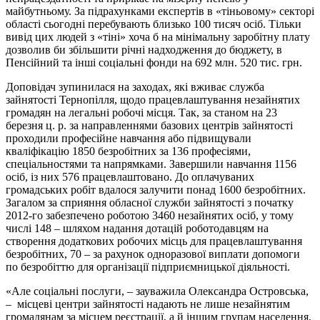
майбутньому. За підрахунками експертів в «тіньовому» секторі
області сьогодні перебувають близько 100 тисяч осіб. Тільки
вивід цих людей з «тіні» хоча б на мінімальну заробітну плату
дозволив би збільшити річні надходження до бюджету, в
Пенсійний та інші соціальні фонди на 692 млн. 520 тис. грн.
Доповідач зупинилася на заходах, які вживає служба
зайнятості Тернопілля, щодо працевлаштування незайнятих
громадян на легальні робочі місця. Так, за станом на 23
березня ц. р. за направленнями базових центрів зайнятості
проходили професійне навчання або підвищували
кваліфікацію 1850 безробітних за 136 професіями,
спеціальностями та напрямками. Завершили навчання 1156
осіб, із них 576 працевлаштовано. До оплачуваних
громадських робіт вдалося залучити понад 1600 безробітних.
Загалом за сприяння обласної служби зайнятості з початку
2012-го забезпечено роботою 3460 незайнятих осіб, у тому
числі 148 – шляхом надання дотацій роботодавцям на
створення додаткових робочих місць для працевлаштування
безробітних, 70 – за рахунок одноразової виплати допомоги
по безробіттю для організації підприємницької діяльності.
«Але соціальні послуги, – зауважила Олександра Островська,
– місцеві центри зайнятості надають не лише незайнятим
громадянам за місцем реєстрації, а й іншим групам населення,