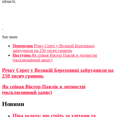
області.
.
See more
Попередня
Річку Серет у Великій Березовиці
забруднили на 250 тисяч гривень
Наступна
Як співав Віктор Павлік в дитинстві
(ексклюзивний запис)
Річку Серет у Великій Березовиці забруднили на
250 тисяч гривень
Як співав Віктор Павлік в дитинстві
(ексклюзивний запис)
Новини
Ціна золота: що стоїть за злетами та