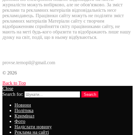
журналісти можуть вибірково, але не обов'язково. За зміст
реклами та рекламних матеріалів відповідальність несе
рекламодавець. Працівнки сайту можуть не поділяти зміст
рекламних матеріалів Матеріали сайту є творчим
відображенням сприйняття світу працівниками сайту, не
мають на меті будь-кого образити та відображають лише нашу
дуику на світ, події, що в ньому відбуваються.
Контакти:
provse.ternopil@gmail.com
© 2026
Back to Top
Close
Search for:
Search
Новини
Політика
Кримінал
Фото
Надіслати новину
Реклама на сайті