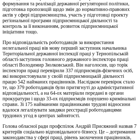
формування та реалізації державної регуляторної політики,
підготовка пропозицій щодо змін до нормативно-правових
актів у сфері підприємництва, участь у підготовці проекту
регіональної програми підприємницької діяльності та
контроль за її виконанням, розвиток підприємницької
ініціативи тощо.
Про відповідальність роботодавців за використання
нелегальної праці вів мову перший заступник начальника
Територіальної державної інспекції праці у Тернопільській
області-заступник головного державного інспектора праці
області Володимир Зюлковський. Він наголосив, що торік
інспектори праці перевірили 337 підприємців-фізичних осіб,
які використовували у своїй підприємницькій діяльності
працю 542 найманих працівників. Наслідком перевірок стало
те, що 379 роботодавців були притягнуті до адміністративної
відповідальності, а на 64-ох матеріали передані в органи
прокуратури і щодо 33-ох підприємців порушено кримінальні
справи. Зі 175 найманими працівниками трудові відносини
вдалося легалізувати завдяки реєстрації роботодавцями
трудових угод в центрах зайнятості.
Голова обласної ради профспілок Андрій Присяжний назвав 7
критеріїв соціально відповідального бізнесу. Це – дотримання
законодавства у сфері праці, рівень заохочення працівників,