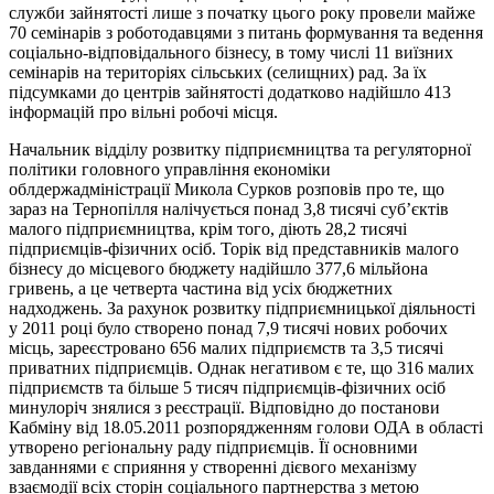
служби зайнятості лише з початку цього року провели майже
70 семінарів з роботодавцями з питань формування та ведення
соціально-відповідального бізнесу, в тому числі 11 виїзних
семінарів на територіях сільських (селищних) рад. За їх
підсумками до центрів зайнятості додатково надійшло 413
інформацій про вільні робочі місця.
Начальник відділу розвитку підприємництва та регуляторної
політики головного управління економіки
облдержадміністрації Микола Сурков розповів про те, що
зараз на Тернопілля налічується понад 3,8 тисячі суб’єктів
малого підприємництва, крім того, діють 28,2 тисячі
підприємців-фізичних осіб. Торік від представників малого
бізнесу до місцевого бюджету надійшло 377,6 мільйона
гривень, а це четверта частина від усіх бюджетних
надходжень. За рахунок розвитку підприємницької діяльності
у 2011 році було створено понад 7,9 тисячі нових робочих
місць, зареєстровано 656 малих підприємств та 3,5 тисячі
приватних підприємців. Однак негативом є те, що 316 малих
підприємств та більше 5 тисяч підприємців-фізичних осіб
минулоріч знялися з реєстрації. Відповідно до постанови
Кабміну від 18.05.2011 розпорядженням голови ОДА в області
утворено регіональну раду підприємців. Її основними
завданнями є сприяння у створенні дієвого механізму
взаємодії всіх сторін соціального партнерства з метою