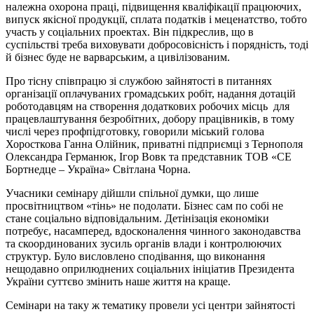
належна охорона праці, підвищення кваліфікації працюючих,
випуск якісної продукції, сплата податків і меценатство, тобто
участь у соціальних проектах. Він підкреслив, що в
суспільстві треба виховувати добросовісність і порядність, тоді
й бізнес буде не варварським, а цивілізованим.
Про тісну співпрацю зі службою зайнятості в питаннях
організації оплачуваних громадських робіт, надання дотацій
роботодавцям на створення додаткових робочих місць для
працевлаштування безробітних, добору працівників, в тому
числі через профпідготовку, говорили міський голова
Хоросткова Ганна Олійник, приватні підприємці з Тернополя
Олександра Германюк, Ігор Вовк та представник ТОВ «СЕ
Бортнедце – Україна» Світлана Чорна.
Учасники семінару дійшли спільної думки, що лише
просвітництвом «тінь» не подолати. Бізнес сам по собі не
стане соціально відповідальним. Детінізація економіки
потребує, насамперед, вдосконалення чинного законодавства
та скоординованих зусиль органів влади і контролюючих
структур. Було висловлено сподівання, що виконання
нещодавно оприлюднених соціальних ініціатив Президента
України суттєво змінить наше життя на краще.
Семінари на таку ж тематику провели усі центри зайнятості