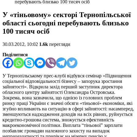
перебувають близько 100 тисяч осіб
У «тіньовому» секторі Тернопільської
області сьогодні перебувають близько
100 тисяч осіб
30.03.2012, 10:02
1.6k
перегляди
Поділитися
У Тернопільському прес-клубі відбувся семінар «Підвищення
соціальної відповідальності бізнесу – запорука зростання
зайнятості». Відкрила захід перший заступник директора
обласного центру зайнятості Олександра Островська.
Зокрема, вона зазначила, що однією із головних проблем
ринку праці України є значні обсяги «тіньової» економіки, які
згубно впливають на ситуацію в сфері зайнятості: насамперед,
зменшуються надходження доходів на всіх рівнях, руйнується
кредитно-грошова система, знижується ефективність
макроекономічної політики. Виплата “тіньової” зарплати
позбавляє громадян належного захисту на випадок
непрацездатності та прирікає на мізерну пенсію у