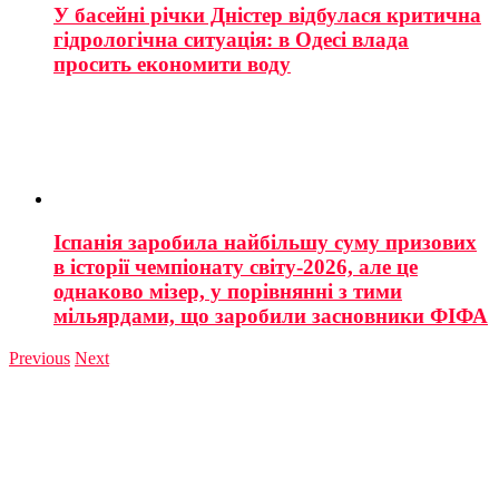
У басейні річки Дністер відбулася критична
гідрологічна ситуація: в Одесі влада
просить економити воду
Іспанія заробила найбільшу суму призових
в історії чемпіонату світу-2026, але це
однаково мізер, у порівнянні з тими
мільярдами, що заробили засновники ФІФА
Previous
Next