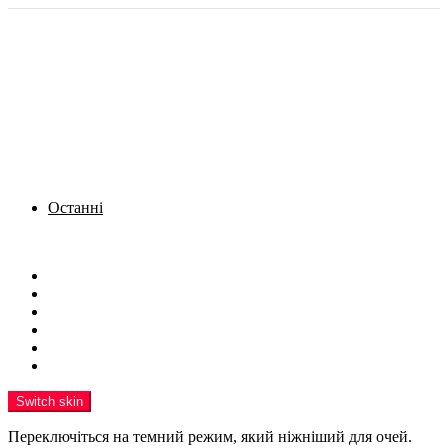
Останні
Menu
Новини
Політика
Кримінал
Фото
Надіслати новину
Реклама на сайті
Switch skin
Переключіться на темний режим, який ніжніший для очей.