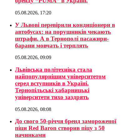
бренду “PUMA” в Україні.
05.08.2026, 17:20
У Львові перевірили кондиціонери в
автобусах: на порушників чекають
штрафи. А в Тернополі пасажири-
барани мовчать і терплять
05.08.2026, 09:09
Львівська політехніка стала
найпопулярнішим університетом
серед вступників в Україні.
Тернопільські хабарницькі
університети тихо заздрять
05.08.2026, 08:08
До свого 50-річчя бренд замороженої
піци Red Baron створив піцу з 50
начинками