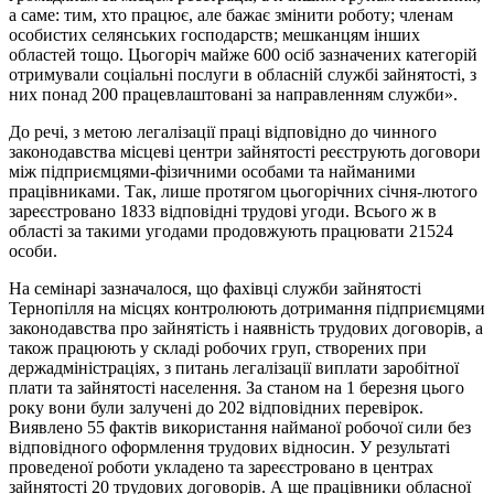
а саме: тим, хто працює, але бажає змінити роботу; членам
особистих селянських господарств; мешканцям інших
областей тощо. Цьогоріч майже 600 осіб зазначених категорій
отримували соціальні послуги в обласній службі зайнятості, з
них понад 200 працевлаштовані за направленням служби».
До речі, з метою легалізації праці відповідно до чинного
законодавства місцеві центри зайнятості реєструють договори
між підприємцями-фізичними особами та найманими
працівниками. Так, лише протягом цьогорічних січня-лютого
зареєстровано 1833 відповідні трудові угоди. Всього ж в
області за такими угодами продовжують працювати 21524
особи.
На семінарі зазначалося, що фахівці служби зайнятості
Тернопілля на місцях контролюють дотримання підприємцями
законодавства про зайнятість і наявність трудових договорів, а
також працюють у складі робочих груп, створених при
держадміністраціях, з питань легалізації виплати заробітної
плати та зайнятості населення. За станом на 1 березня цього
року вони були залучені до 202 відповідних перевірок.
Виявлено 55 фактів використання найманої робочої сили без
відповідного оформлення трудових відносин. У результаті
проведеної роботи укладено та зареєстровано в центрах
зайнятості 20 трудових договорів. А ще працівники обласної