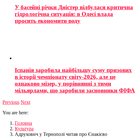
У басейні річки Дністер відбулася критична
гідрологічна ситуація: в Одесі влада
просить економити воду
Іспанія заробила найбільшу суму призових
в історії чемпіонату світу-2026, але це
однаково мізер, у порівнянні з тими
мільярдами, що заробили засновники ФІФА
Previous
Next
You are here:
Головна
Культура
Адрухович у Тернополі читав про Єнакієво