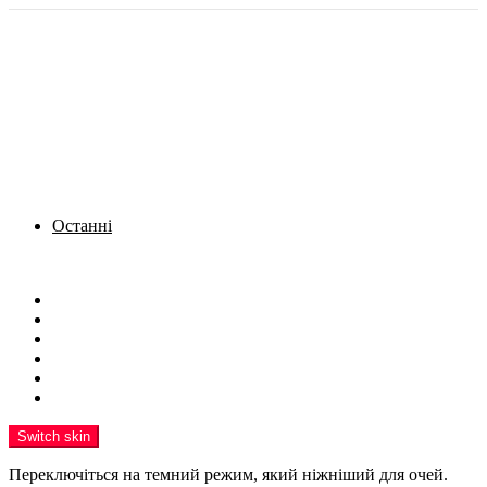
Останні
Menu
Новини
Політика
Кримінал
Фото
Надіслати новину
Реклама на сайті
Switch skin
Переключіться на темний режим, який ніжніший для очей.