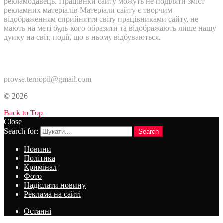
рекламодавець. Працівнки сайту можуть не поділяти зміст
рекламних матеріалів Матеріали сайту є творчим
відображенням сприйняття світу працівниками сайту, не
мають на меті будь-кого образити та відображають лише нашу
дуику на світ, події, що в ньому відбуваються.
Контакти:
provse.ternopil@gmail.com
© 2026
Back to Top
Close
Search for:
Search
Новини
Політика
Кримінал
Фото
Надіслати новину
Реклама на сайті
Останні