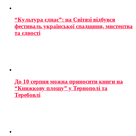
“Культура єднає”: на Світязі відбувся
фестиваль української спадщини, мистецтва
та єдності
До 10 серпня можна приносити книги на
“Книжкову площу” у Тернополі та
Теребовлі