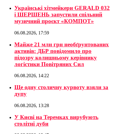
Українські хітмейкери GERALD 032
і ШЕРШЕНЬ запустили спільний
музичний проєкт «КОМПОТ»
06.08.2026, 17:59
Майже 21 млн грн необґрунтованих
активів: ДБР повідомило про
підозру колишньому керівнику
логістики Повітряних Сил
06.08.2026, 14:22
Ще одну столичну курвоту взяли за
дупу
06.08.2026, 13:28
У Києві на Теремках вирубують
столітні дуби