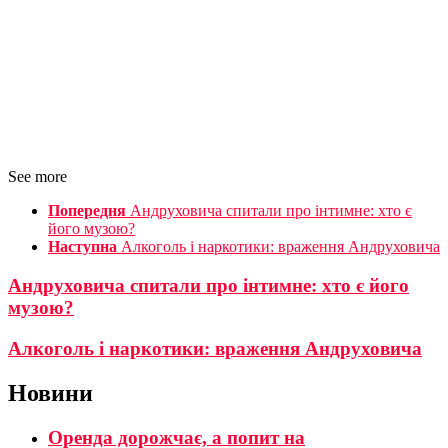
See more
Попередня
Андруховича спитали про інтимне: хто є
його музою?
Наступна
Алкоголь і наркотики: враження Андруховича
Андруховича спитали про інтимне: хто є його
музою?
Алкоголь і наркотики: враження Андруховича
Новини
Оренда дорожчає, а попит на