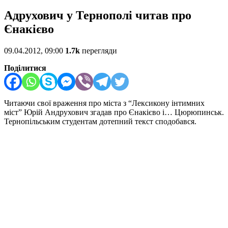
Адрухович у Тернополі читав про
Єнакієво
09.04.2012, 09:00
1.7k
перегляди
Поділитися
Читаючи свої враження про міста з “Лексикону інтимних
міст” Юрій Андрухович згадав про Єнакієво і… Цюрюпинськ.
Тернопільським студентам дотепний текст сподобався.