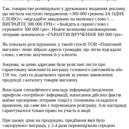
Так, товариство розміщувало у друкованих виданнях рекламу,
що містила наступні твердження: «300 000 гривень ЗА ОДНЕ
СЛОВО»; «відгадайте закодоване на малюнку слово і …
ВИГРАЙТЕ 300 000 ГРН»; «Знайдіть в скрині слово і
отримайте 300 000 грн». Нижче великими напівжирними
літерами зазначалося: «ГАРАНТІЯ ВРУЧЕННЯ 300 000 грн».
Як показало розслідування, у такий спосіб ТОВ «Поштовий
магазин» лише зібрало адреси громадян, що легко відгадали
слово, з метою залучення їх у клієнти.
Зокрема, за цими адресами були розіслані листи про
гарантовану можливість виграшу головного (автомобіль або
150 тис. грн) та додаткових призів за умови замовлення
продукції з каталогу товарів магазину.
Внаслідок специфічного викладу інформації (виділення
шрифтом «потрібної» інформації, написання дійсних фактів
майже прозорими літерами тощо) у споживача складалося
враження, що саме він є переможцем розіграшу. Але насправді
гарантувалося тільки право на участь в акції.
При цьому, ціни на продукцію, придбання якої було
«запорукою» виграшу, у 2-4 рази перевищували середню