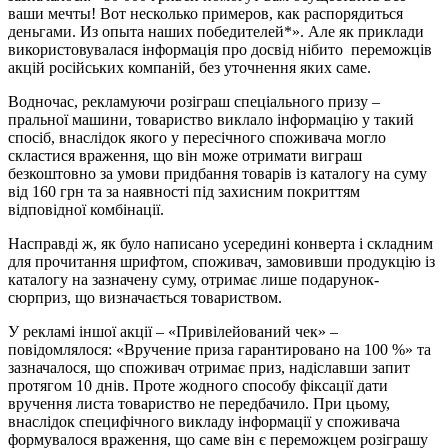
ваши мечты! Вот несколько примеров, как распорядиться
деньгами. Из опыта наших победителей*». Але як приклади
використовувалася інформація про досвід нібито переможців
акцій російських компаній, без уточнення яких саме.
Водночас, рекламуючи розіграш спеціального призу –
пральної машини, товариство виклало інформацію у такий
спосіб, внаслідок якого у пересічного споживача могло
скластися враження, що він може отримати виграш
безкоштовно за умови придбання товарів із каталогу на суму
від 160 грн та за наявності під захисним покриттям
відповідної комбінації.
Насправді ж, як було написано усередині конверта і складним
для прочитання шрифтом, споживач, замовивши продукцію із
каталогу на зазначену суму, отримає лише подарунок-
сюрприз, що визначається товариством.
У рекламі іншої акції – «Привілейований чек» –
повідомлялося: «Вручение приза гарантировано на 100 %» та
зазначалося, що споживач отримає приз, надіславши запит
протягом 10 днів. Проте жодного способу фіксації дати
вручення листа товариство не передбачило. При цьому,
внаслідок специфічного викладу інформації у споживача
формувалося враження, що саме він є переможцем розіграшу