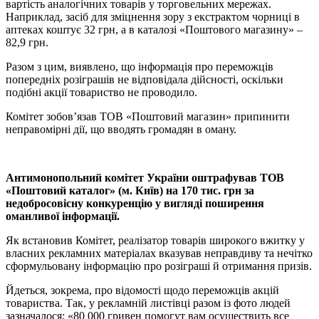
вартість аналогічних товарів у торговельних мережах.
Наприклад, засіб для зміцнення зору з екстрактом чорниці в
аптеках коштує 32 грн, а в каталозі «Поштового магазину» –
82,9 грн.
Разом з цим, виявлено, що інформація про переможців
попередніх розіграшів не відповідала дійсності, оскільки
подібні акції товариство не проводило.
Комітет зобов’язав ТОВ «Поштовий магазин» припинити
неправомірні дії, що вводять громадян в оману.
Антимонопольний комітет України оштрафував ТОВ
«Поштовий каталог» (м. Київ) на 170 тис. грн за
недобросовісну конкуренцію у вигляді поширення
оманливої інформації.
Як встановив Комітет, реалізатор товарів широкого вжитку у
власних рекламних матеріалах вказував неправдиву та нечітко
сформульовану інформацію про розіграші й отримання призів.
Йдеться, зокрема, про відомості щодо переможців акцій
товариства. Так, у рекламній листівці разом із фото людей
зазначалося: «80 000 гривен помогут вам осуществить все