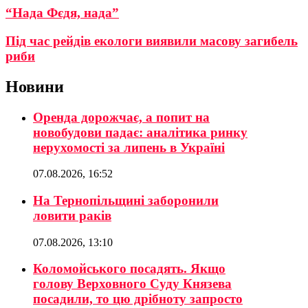
“Нада Фєдя, нада”
Під час рейдів екологи виявили масову загибель
риби
Новини
Оренда дорожчає, а попит на
новобудови падає: аналітика ринку
нерухомості за липень в Україні
07.08.2026, 16:52
На Тернопільщині заборонили
ловити раків
07.08.2026, 13:10
Коломойського посадять. Якщо
голову Верховного Суду Князева
посадили, то цю дрібноту запросто