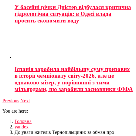
У басейні річки Дністер відбулася критична
гідрологічна ситуація: в Одесі влада
просить економити воду
Іспанія заробила найбільшу суму призових
в історії чемпіонату світу-2026, але це
однаково мізер, у порівнянні з тими
мільярдами, що заробили засновники ФІФА
Previous
Next
You are here:
Головна
yandex
До уваги жителів Тернопільщини: за обман про