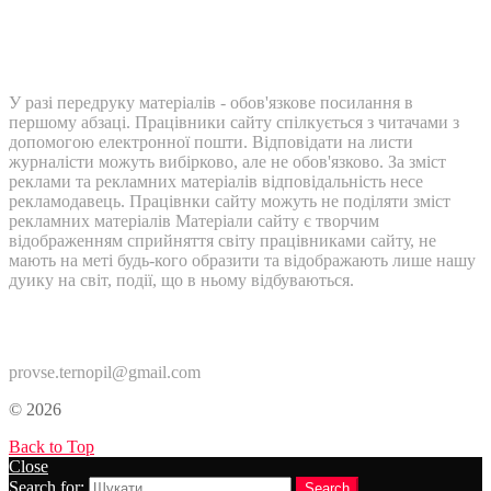
У разі передруку матеріалів - обов'язкове посилання в
першому абзаці. Працівники сайту спілкується з читачами з
допомогою електронної пошти. Відповідати на листи
журналісти можуть вибірково, але не обов'язково. За зміст
реклами та рекламних матеріалів відповідальність несе
рекламодавець. Працівнки сайту можуть не поділяти зміст
рекламних матеріалів Матеріали сайту є творчим
відображенням сприйняття світу працівниками сайту, не
мають на меті будь-кого образити та відображають лише нашу
дуику на світ, події, що в ньому відбуваються.
Контакти:
provse.ternopil@gmail.com
© 2026
Back to Top
Close
Search for:
Search