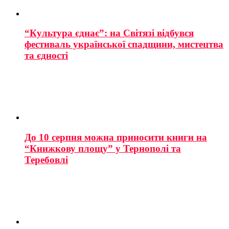
“Культура єднає”: на Світязі відбувся
фестиваль української спадщини, мистецтва
та єдності
До 10 серпня можна приносити книги на
“Книжкову площу” у Тернополі та
Теребовлі