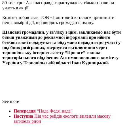
80 тис. грн. Але насправді гарантувалося тільки право на
участь в акції.
Комітет зобов’язав ТОВ «Поштовий каталог» припинити
неправомірні дії, що вводять громадян в оману.
Шановні громадяни, у зв’язку з цим, закликаємо вас бути
більш уважними до рекламної інформації про нібито
безкоштовні подарунки та обдумано підходити до участі у
подібних розіграшах, звернувся ексклюзивно через
тернопільську інтернет-газету “Про все” голова
територіального відділення Антимонопольного комітету
України у Тернопільській області Іван Курницький.
See more
Попередня
“Нада Фєдя, нада”
Наступна
Під час рейдів екологи виявили масову
загибель риби