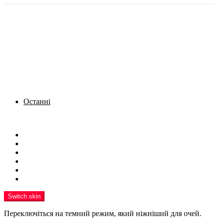
Останні
Menu
Новини
Політика
Кримінал
Фото
Надіслати новину
Реклама на сайті
Switch skin
Переключіться на темний режим, який ніжніший для очей.