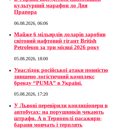
культурний марафон до Дня
Прапора
06.08.2026, 06:06
Майже 6 мільярдів доларів заробив
світовий нафтовий гігант British
Petroleum за три місяці 2026 року
05.08.2026, 18:00
Унаслідок російської атаки повністю
знищено логістичний комплекс
бренду “PUMA” в Україні.
05.08.2026, 17:20
У Львові перевірили кондиціонери в
автобусах: на порушників чекають
штрафи. А в Тернополі пасажири-
барани мовчать і терплять