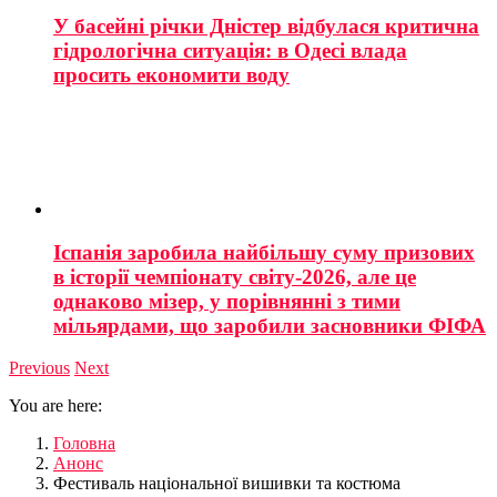
У басейні річки Дністер відбулася критична
гідрологічна ситуація: в Одесі влада
просить економити воду
Іспанія заробила найбільшу суму призових
в історії чемпіонату світу-2026, але це
однаково мізер, у порівнянні з тими
мільярдами, що заробили засновники ФІФА
Previous
Next
You are here:
Головна
Анонс
Фестиваль національної вишивки та костюма