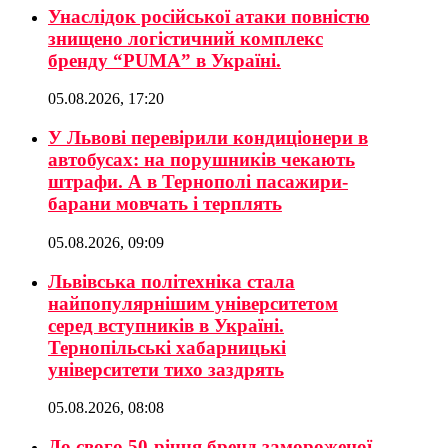
Унаслідок російської атаки повністю
знищено логістичний комплекс
бренду “PUMA” в Україні.
05.08.2026, 17:20
У Львові перевірили кондиціонери в
автобусах: на порушників чекають
штрафи. А в Тернополі пасажири-
барани мовчать і терплять
05.08.2026, 09:09
Львівська політехніка стала
найпопулярнішим університетом
серед вступників в Україні.
Тернопільські хабарницькі
університети тихо заздрять
05.08.2026, 08:08
До свого 50-річчя бренд замороженої