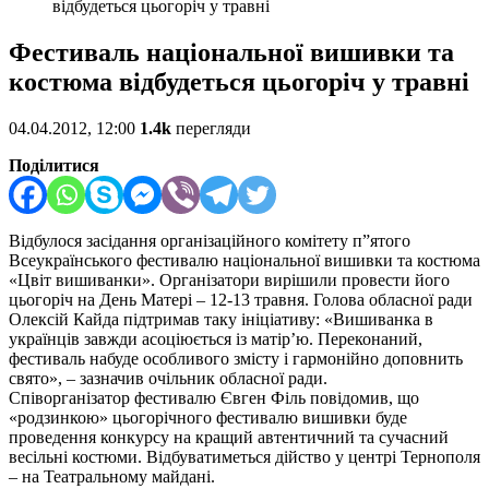
відбудеться цьогоріч у травні
Фестиваль національної вишивки та
костюма відбудеться цьогоріч у травні
04.04.2012, 12:00
1.4k
перегляди
Поділитися
Відбулося засідання організаційного комітету п”ятого
Всеукраїнського фестивалю національної вишивки та костюма
«Цвіт вишиванки». Організатори вирішили провести його
цьогоріч на День Матері – 12-13 травня. Голова обласної ради
Олексій Кайда підтримав таку ініціативу: «Вишиванка в
українців завжди асоціюється із матір’ю. Переконаний,
фестиваль набуде особливого змісту і гармонійно доповнить
свято», – зазначив очільник обласної ради.
Співорганізатор фестивалю Євген Філь повідомив, що
«родзинкою» цьогорічного фестивалю вишивки буде
проведення конкурсу на кращий автентичний та сучасний
весільні костюми. Відбуватиметься дійство у центрі Тернополя
– на Театральному майдані.