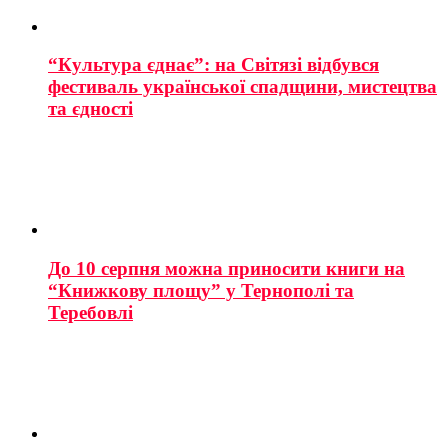
“Культура єднає”: на Світязі відбувся
фестиваль української спадщини, мистецтва
та єдності
До 10 серпня можна приносити книги на
“Книжкову площу” у Тернополі та
Теребовлі