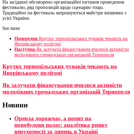
На засіданні обговорено організаційні питання проведення
фестивалю, ряд пропозицій щодо сценарію тощо.
Традиційно на фестиваль запрошуються майстри вишивки з
усієї України.
See more
Попередня
Крутих тернопільських чуваків чекають на
Яворівському полігоні
Наступна
Як залучати фінансування вчилися активісти
молодіжних громадських організацій Тернополя
Крутих тернопільських чуваків чекають на
Яворівському полігоні
Як залучати фінансування вчилися активісти
молодіжних громадських організацій Тернополя
Новини
Оренда дорожчає, а попит на
новобудови падає: аналітика ринку
нерухомості за липень в Україні