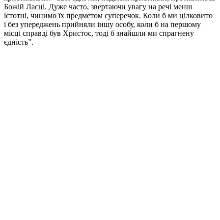
Божій Ласці. Дуже часто, звертаючи увагу на речі менш
істотні, чинимо їх предметом суперечок. Коли б ми цілковито
і без упереджень прийняли іншу особу, коли б на першому
місці справді був Христос, тоді б знайшли ми спрагнену
єдність”.