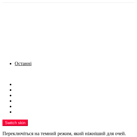
Останні
Menu
Новини
Політика
Кримінал
Фото
Надіслати новину
Реклама на сайті
Switch skin
Переключіться на темний режим, який ніжніший для очей.