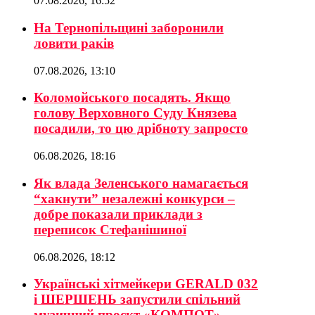
07.08.2026, 16:52
На Тернопільщині заборонили
ловити раків
07.08.2026, 13:10
Коломойського посадять. Якщо
голову Верховного Суду Князева
посадили, то цю дрібноту запросто
06.08.2026, 18:16
Як влада Зеленського намагається
“хакнути” незалежні конкурси –
добре показали приклади з
переписок Стефанішиної
06.08.2026, 18:12
Українські хітмейкери GERALD 032
і ШЕРШЕНЬ запустили спільний
музичний проєкт «КОМПОТ»