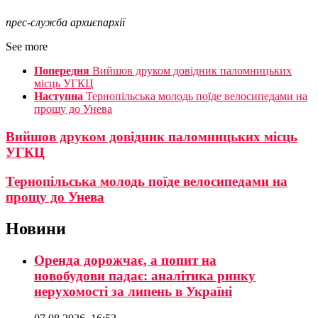
прес-служба архиєпархії
See more
Попередня
Вийшов друком довідник паломницьких
місць УГКЦ
Наступна
Тернопільська молодь поїде велосипедами на
прощу до Унева
Вийшов друком довідник паломницьких місць
УГКЦ
Тернопільська молодь поїде велосипедами на
прощу до Унева
Новини
Оренда дорожчає, а попит на
новобудови падає: аналітика ринку
нерухомості за липень в Україні