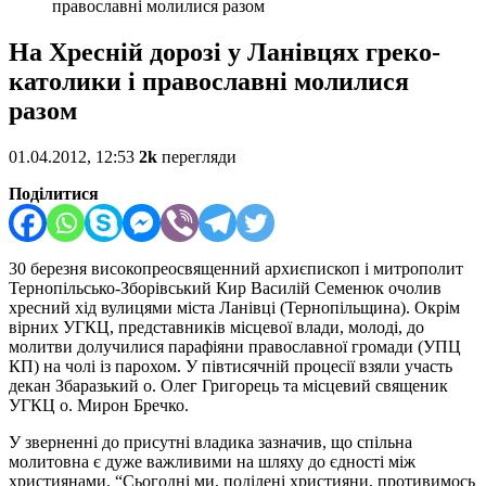
православні молилися разом
На Хресній дорозі у Ланівцях греко-
католики і православні молилися
разом
01.04.2012, 12:53
2k
перегляди
Поділитися
30 березня високопреосвященний архиєпископ і митрополит
Тернопільсько-Зборівський Кир Василій Семенюк очолив
хресний хід вулицями міста Ланівці (Тернопільщина). Окрім
вірних УГКЦ, представників місцевої влади, молоді, до
молитви долучилися парафіяни православної громади (УПЦ
КП) на чолі із парохом. У півтисячній процесії взяли участь
декан Збаразький о. Олег Григорець та місцевий священик
УГКЦ о. Мирон Бречко.
У зверненні до присутні владика зазначив, що спільна
молитовна є дуже важливими на шляху до єдності між
християнами. “Сьогодні ми, поділені християни, противимось