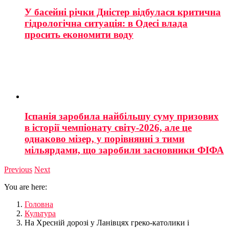
У басейні річки Дністер відбулася критична
гідрологічна ситуація: в Одесі влада
просить економити воду
Іспанія заробила найбільшу суму призових
в історії чемпіонату світу-2026, але це
однаково мізер, у порівнянні з тими
мільярдами, що заробили засновники ФІФА
Previous
Next
You are here:
Головна
Культура
На Хресній дорозі у Ланівцях греко-католики і