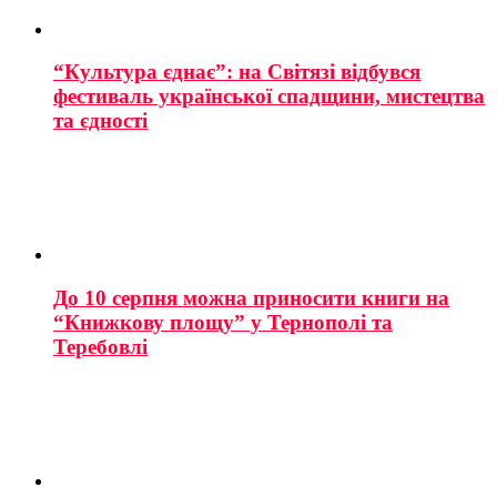
“Культура єднає”: на Світязі відбувся
фестиваль української спадщини, мистецтва
та єдності
До 10 серпня можна приносити книги на
“Книжкову площу” у Тернополі та
Теребовлі