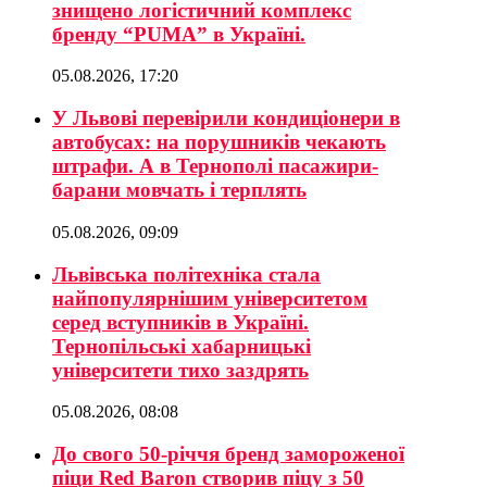
знищено логістичний комплекс
бренду “PUMA” в Україні.
05.08.2026, 17:20
У Львові перевірили кондиціонери в
автобусах: на порушників чекають
штрафи. А в Тернополі пасажири-
барани мовчать і терплять
05.08.2026, 09:09
Львівська політехніка стала
найпопулярнішим університетом
серед вступників в Україні.
Тернопільські хабарницькі
університети тихо заздрять
05.08.2026, 08:08
До свого 50-річчя бренд замороженої
піци Red Baron створив піцу з 50