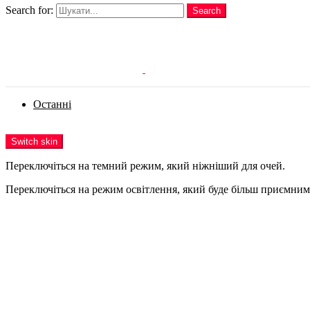
Search for:
Search
Login
Останні
Menu
Switch skin
Переключіться на темний режим, який ніжніший для очей.
Переключіться на режим освітлення, який буде більш приємним 
Login