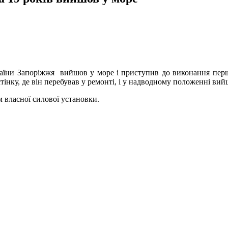
їни Запоріжжя вийшов у море і приступив до виконання перш
інку, де він перебував у ремонті, і у надводному положенні вий
 власної силової установки.