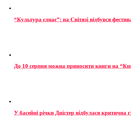
“Культура єднає”: на Світязі відбувся фестив
До 10 серпня можна приносити книги на “Кн
У басейні річки Дністер відбулася критична г