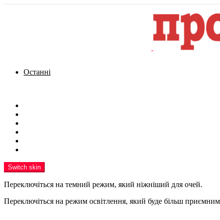
Останні
Menu
Новини
Політика
Кримінал
Фото
Надіслати новину
Реклама на сайті
Switch skin
Переключіться на темний режим, який ніжніший для очей.
Переключіться на режим освітлення, який буде більш приємним 
шукати