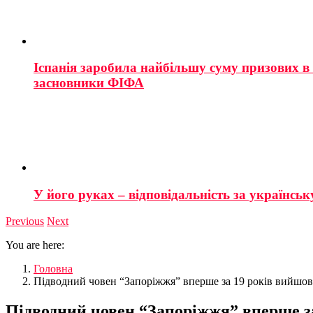
Іспанія заробила найбільшу суму призових в і
засновники ФІФА
У його руках – відповідальність за українську
Previous
Next
You are here:
Головна
Підводний човен “Запоріжжя” вперше за 19 років вийшов
Підводний човен “Запоріжжя” вперше за