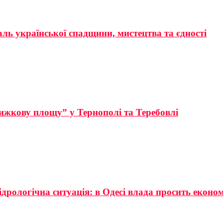
аль української спадщини, мистецтва та єдності
ижкову площу” у Тернополі та Теребовлі
ідрологічна ситуація: в Одесі влада просить еконо