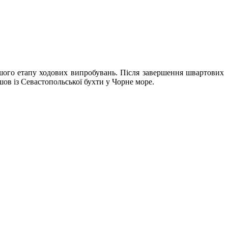
ого етапу ходових випробувань. Після завершення швартових
шов із Севастопольської бухти у Чорне море.