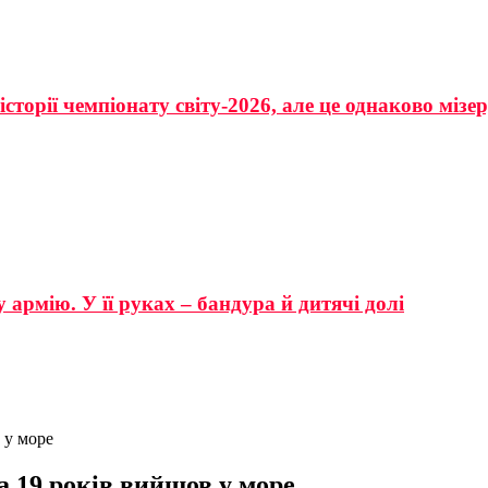
сторії чемпіонату світу-2026, але це однаково мізе
 армію. У її руках – бандура й дитячі долі
 у море
 19 років вийшов у море