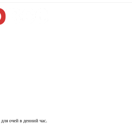
для очей в денний час.