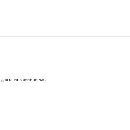
для очей в денний час.