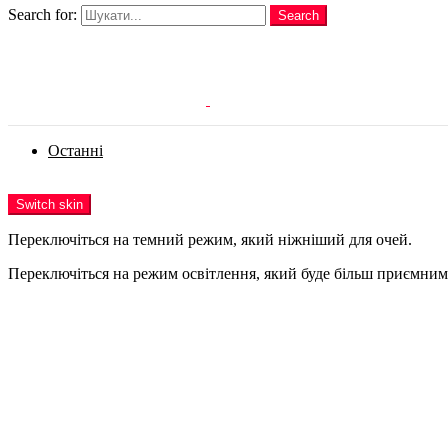
Search for:
Search
Login
Останні
Menu
Switch skin
Переключіться на темний режим, який ніжніший для очей.
Переключіться на режим освітлення, який буде більш приємним 
Login