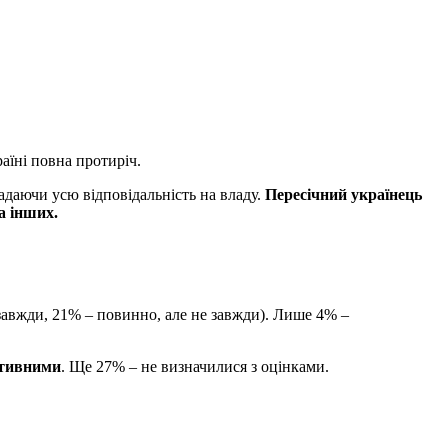
аїні повна протиріч.
ладаючи усю відповідальність на владу.
Пересічний українець
а інших.
завжди, 21% – повинно, але не завжди). Лише 4% –
ктивними
. Ще 27% – не визначилися з оцінками.