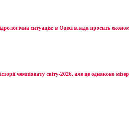
ідрологічна ситуація: в Одесі влада просить еконо
сторії чемпіонату світу-2026, але це однаково мізе