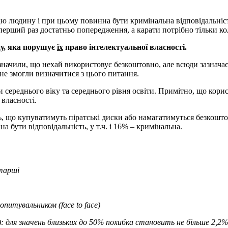
ю людину і при цьому повинна бути кримінальна відповідальніс
перший раз достатньо попередження, а карати потрібно тільки ко
ну, яка порушує
їх
право інтелектуальної власності.
начили, що нехай використовує безкоштовно, але всюди зазначає 
не змогли визначитися з цього питання.
 середнього віку та середнього рівня освіти. Примітно, що кори
 власності.
ь, що купуватимуть піратські диски або намагатимуться безкошто
а бути відповідальність, у т.ч. і 16% – кримінальна.
старші
питувальником (face to face)
для значень близьких до 50% похибка становить не більше 2,2%, 