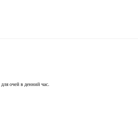
для очей в денний час.