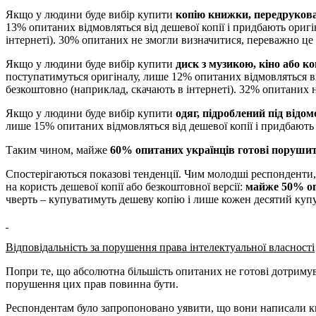
Якщо у людини буде вибір купити
копію книжки, передрукова
13% опитаних відмовляться від дешевої копії і придбають ориг
інтернеті). 30% опитаних не змогли визначитися, переважно це
Якщо у людини буде вибір купити
диск з музикою, кіно або к
поступатимуться оригіналу, лише 12% опитаних відмовляться ві
безкоштовно (наприклад, скачають в інтернеті). 32% опитаних 
Якщо у людини буде вибір купити
одяг, підроблений під відо
лише 15% опитаних відмовляться від дешевої копії і придбають
Таким чином, майже
60% опитаних українців готові порушит
Спостерігаються показові тенденції. Чим молодші респонденти, 
на користь дешевої копії або безкоштовної версії:
майже 50% оп
чверть – купуватимуть дешеву копію і лише кожен десятий куп
Відповідальність за порушення права інтелектуальної власності
Попри те, що абсолютна більшість опитаних не готові дотримува
порушення цих прав повинна бути.
Респондентам було запропоновано уявити, що вони написали кни