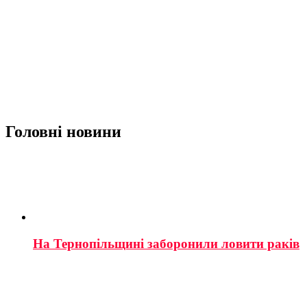
Головні новини
На Тернопільщині заборонили ловити раків