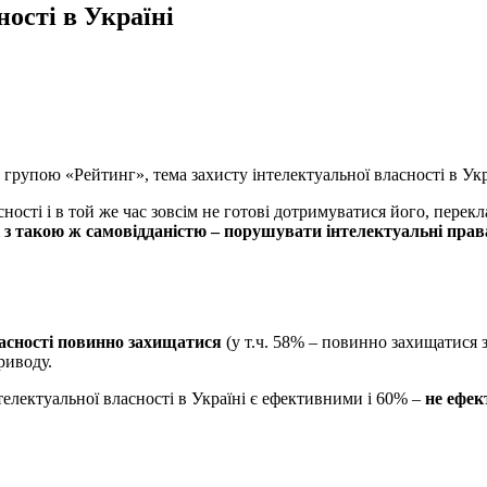
ості в Україні
групою «Рейтинг», тема захисту інтелектуальної власності в Укр
сності і в той же час зовсім не готові дотримуватися його, перек
і з такою ж самовідданістю – порушувати інтелектуальні прав
ласності повинно захищатися
(у т.ч. 58% – повинно захищатися 
риводу.
електуальної власності в Україні є ефективними і 60% –
не ефе