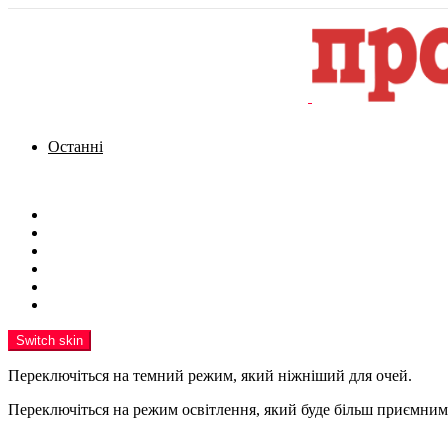
Останні
Menu
Новини
Політика
Кримінал
Фото
Надіслати новину
Реклама на сайті
Switch skin
Переключіться на темний режим, який ніжніший для очей.
Переключіться на режим освітлення, який буде більш приємним 
шукати