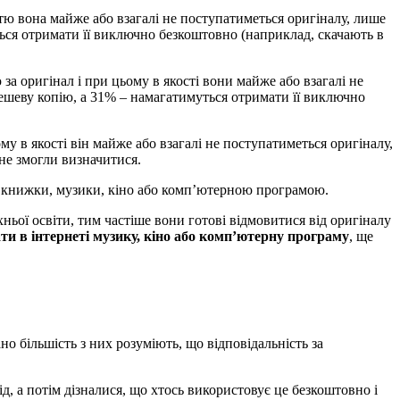
стю вона майже або взагалі не поступатиметься оригіналу, лише
ться отримати її виключно безкоштовно (наприклад, скачають в
 за оригінал і при цьому в якості вони майже або взагалі не
дешеву копію, а 31% – намагатимуться отримати її виключно
му в якості він майже або взагалі не поступатиметься оригіналу,
не змогли визначитися.
 книжки, музики, кіно або комп’ютерною програмою.
ьої освіти, тим частіше вони готові відмовитися від оригіналу
и в інтернеті музику, кіно або комп’ютерну програму
, ще
о більшість з них розуміють, що відповідальність за
 а потім дізналися, що хтось використовує це безкоштовно і