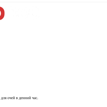
для очей в денний час.