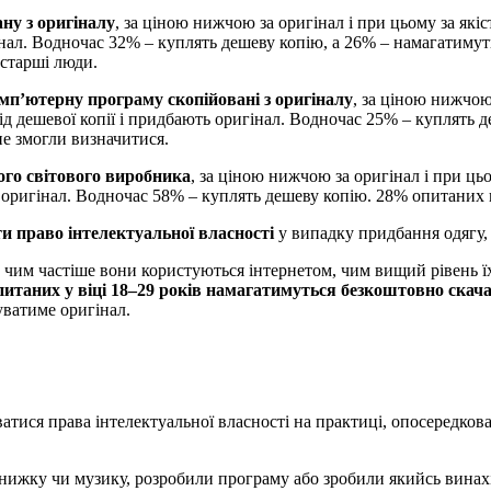
ну з оригіналу
, за ціною нижчою за оригінал і при цьому за які
інал. Водночас 32% – куплять дешеву копію, а 26% – намагатиму
 старші люди.
омп’ютерну програму скопійовані з оригіналу
, за ціною нижчою
д дешевої копії і придбають оригінал. Водночас 25% – куплять 
не змогли визначитися.
мого світового виробника
, за ціною нижчою за оригінал і при цьо
 оригінал. Водночас 58% – куплять дешеву копію. 28% опитаних 
и право інтелектуальної власності
у випадку придбання одягу,
чим частіше вони користуються інтернетом, чим вищий рівень їхн
итаних у віці 18–29 років намагатимуться безкоштовно скачат
уватиме оригінал.
тися права інтелектуальної власності на практиці, опосередкован
жку чи музику, розробили програму або зробили якийсь винахід,