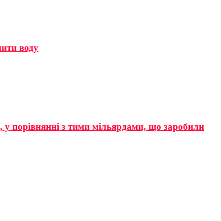
мити воду
р, у порівнянні з тими мільярдами, що заробили