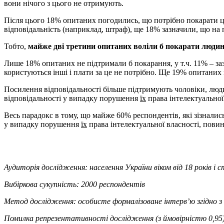
вони нічого з цього не отримують.
Після цього 18% опитаних погодились, що потрібно покарати ц
відповідальність (наприклад, штраф), ще 18% зазначили, що на 
Тобто,
майже дві третини опитаних воліли б покарати люди
Лише 18% опитаних не підтримали б покарання, у т.ч. 11% – заз
користуються інші і плати за це не потрібно. Ще 19% опитаних 
Посилення відповідальності більше підтримують чоловіки, люди
відповідальності у випадку порушення
їх
права інтелектуальної
Весь парадокс в тому, що майже 60% респондентів, які зізналис
у випадку порушення
їх
права інтелектуальної власності, повинн
Аудиторія дослідження: населення України віком від 18 років і 
Вибіркова сукупність: 2000 респондентів
Метод дослідження: особисте формалізоване інтерв’ю згідно з о
Помилка репрезентативності дослідження (з ймовірністю 0,95): 