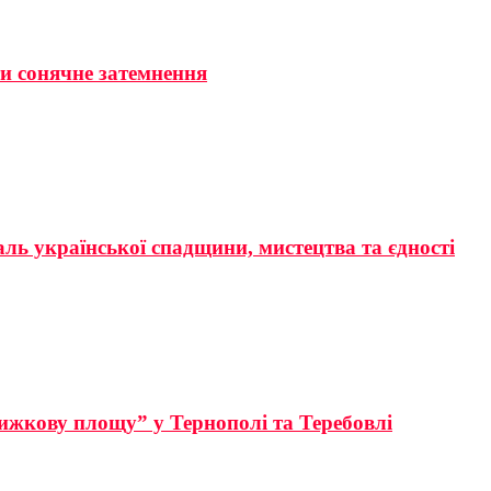
ти сонячне затемнення
аль української спадщини, мистецтва та єдності
ижкову площу” у Тернополі та Теребовлі