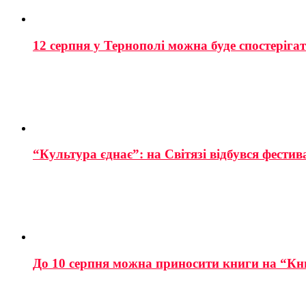
12 серпня у Тернополі можна буде спостеріга
“Культура єднає”: на Світязі відбувся фестив
До 10 серпня можна приносити книги на “Кн