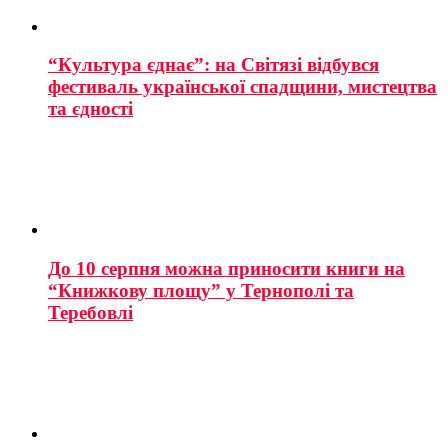
“Культура єднає”: на Світязі відбувся
фестиваль української спадщини, мистецтва
та єдності
До 10 серпня можна приносити книги на
“Книжкову площу” у Тернополі та
Теребовлі