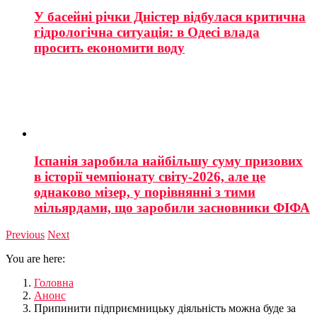
У басейні річки Дністер відбулася критична
гідрологічна ситуація: в Одесі влада
просить економити воду
Іспанія заробила найбільшу суму призових
в історії чемпіонату світу-2026, але це
однаково мізер, у порівнянні з тими
мільярдами, що заробили засновники ФІФА
Previous
Next
You are here:
Головна
Анонс
Припинити підприємницьку діяльність можна буде за