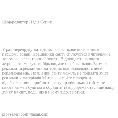
Шеф-редактор Надія Сеник
У разі передруку матеріалів - обов'язкове посилання в
першому абзаці. Працівники сайту спілкується з читачами з
допомогою електронної пошти. Відповідати на листи
журналісти можуть вибірково, але не обов'язково. За зміст
реклами та рекламних матеріалів відповідальність несе
рекламодавець. Працівнки сайту можуть не поділяти зміст
рекламних матеріалів Матеріали сайту є творчим
відображенням сприйняття світу працівниками сайту, не
мають на меті будь-кого образити та відображають лише нашу
дуику на світ, події, що в ньому відбуваються.
Контакти:
provse.ternopil@gmail.com