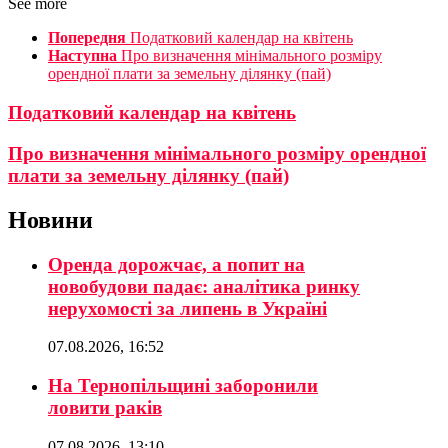
See more
Попередня
Податковий календар на квітень
Наступна
Про визначення мінімального розміру
орендної плати за земельну ділянку (пай)
Податковий календар на квітень
Про визначення мінімального розміру орендної
плати за земельну ділянку (пай)
Новини
Оренда дорожчає, а попит на
новобудови падає: аналітика ринку
нерухомості за липень в Україні
07.08.2026, 16:52
На Тернопільщині заборонили
ловити раків
07.08.2026, 13:10