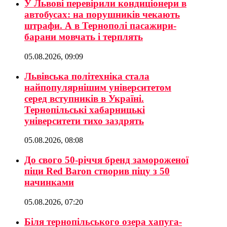
У Львові перевірили кондиціонери в
автобусах: на порушників чекають
штрафи. А в Тернополі пасажири-
барани мовчать і терплять
05.08.2026, 09:09
Львівська політехніка стала
найпопулярнішим університетом
серед вступників в Україні.
Тернопільські хабарницькі
університети тихо заздрять
05.08.2026, 08:08
До свого 50-річчя бренд замороженої
піци Red Baron створив піцу з 50
начинками
05.08.2026, 07:20
Біля тернопільського озера хапуга-