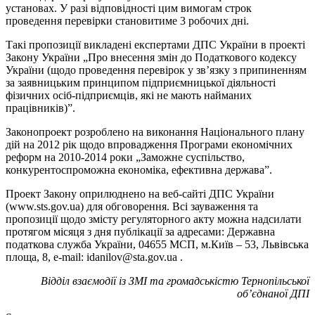
установах. У разі відповідності цим вимогам строк
проведення перевірки становитиме 3 робочих дні.
Такі пропозиції викладені експертами ДПС України в проекті
Закону України „Про внесення змін до Податкового кодексу
України (щодо проведення перевірок у зв’язку з припиненням
за заявницьким принципом підприємницької діяльності
фізичних осіб-підприємців, які не мають найманих
працівників)”.
Законопроект розроблено на виконання Національного плану
дій на 2012 рік щодо впровадження Програми економічних
реформ на 2010-2014 роки „Заможне суспільство,
конкурентоспроможна економіка, ефективна держава”.
Проект Закону оприлюднено на веб-сайті ДПС України
(www.sts.gov.ua) для обговорення. Всі зауваження та
пропозиції щодо змісту регуляторного акту можна надсилати
протягом місяця з дня публікації за адресами: Державна
податкова служба України, 04655 МСП, м.Київ – 53, Львівська
площа, 8, e-mail: idanilov@sta.gov.ua .
Відділ взаємодії із ЗМІ та громадськістю Тернопільської
об’єднаної ДПІ