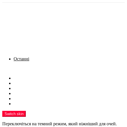
Останні
Menu
Новини
Політика
Кримінал
Фото
Надіслати новину
Реклама на сайті
Switch skin
Переключіться на темний режим, який ніжніший для очей.