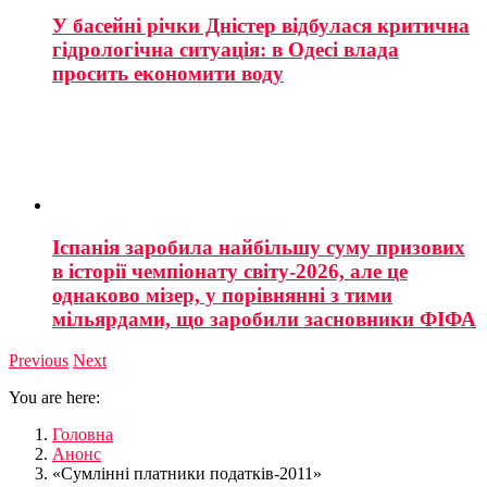
У басейні річки Дністер відбулася критична
гідрологічна ситуація: в Одесі влада
просить економити воду
Іспанія заробила найбільшу суму призових
в історії чемпіонату світу-2026, але це
однаково мізер, у порівнянні з тими
мільярдами, що заробили засновники ФІФА
Previous
Next
You are here:
Головна
Анонс
«Сумлінні платники податків-2011»