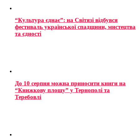
“Культура єднає”: на Світязі відбувся
фестиваль української спадщини, мистецтва
та єдності
До 10 серпня можна приносити книги на
“Книжкову площу” у Тернополі та
Теребовлі