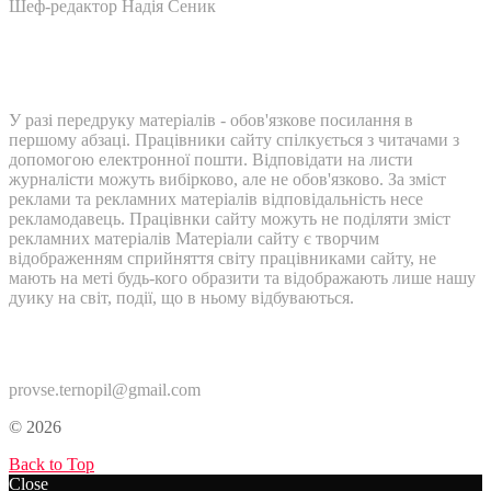
Шеф-редактор Надія Сеник
У разі передруку матеріалів - обов'язкове посилання в
першому абзаці. Працівники сайту спілкується з читачами з
допомогою електронної пошти. Відповідати на листи
журналісти можуть вибірково, але не обов'язково. За зміст
реклами та рекламних матеріалів відповідальність несе
рекламодавець. Працівнки сайту можуть не поділяти зміст
рекламних матеріалів Матеріали сайту є творчим
відображенням сприйняття світу працівниками сайту, не
мають на меті будь-кого образити та відображають лише нашу
дуику на світ, події, що в ньому відбуваються.
Контакти:
provse.ternopil@gmail.com
© 2026
Back to Top
Close