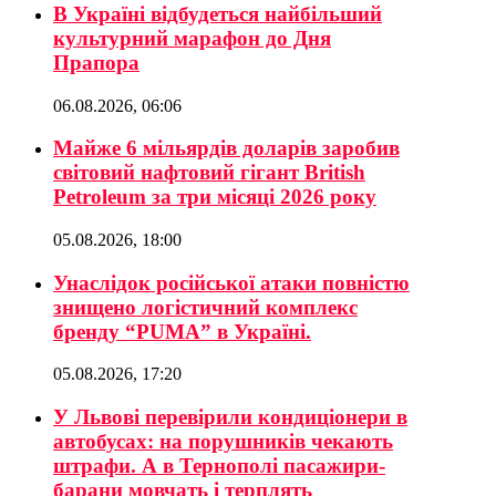
В Україні відбудеться найбільший
культурний марафон до Дня
Прапора
06.08.2026, 06:06
Майже 6 мільярдів доларів заробив
світовий нафтовий гігант British
Petroleum за три місяці 2026 року
05.08.2026, 18:00
Унаслідок російської атаки повністю
знищено логістичний комплекс
бренду “PUMA” в Україні.
05.08.2026, 17:20
У Львові перевірили кондиціонери в
автобусах: на порушників чекають
штрафи. А в Тернополі пасажири-
барани мовчать і терплять