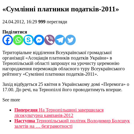
«Сумлінні платники податків-2011»
24.04.2012, 16:29
999
перегляди
Поділитися
Територіальне відділення Всеукраїнської громадської
організації «Асоціація платників податків України» в
Тернопільській області запрошує на урочисту церемонію
нагородження переможців обласного туру Всеукраїнського
рейтингу «Сумлінні платники податків-2011».
Захід відбудеться 25 квітня в Українському домі «Перемога» о
17.00. До речі, на Тернопіллі його проводитимуть вперше.
See more
Попередня
На Тернопільщині завершилася
лісокультурна кампанія-2012
Наступна
Тернопільський політик Володимир Болєщук
залетів на … безграмотності