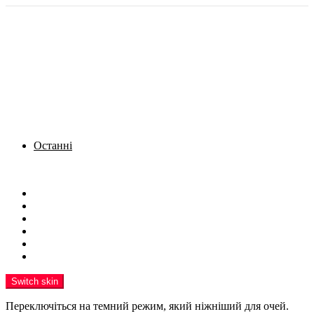
Останні
Menu
Новини
Політика
Кримінал
Фото
Надіслати новину
Реклама на сайті
Switch skin
Переключіться на темний режим, який ніжніший для очей.