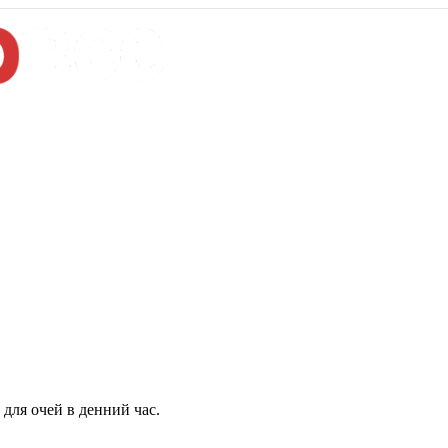
для очей в денний час.