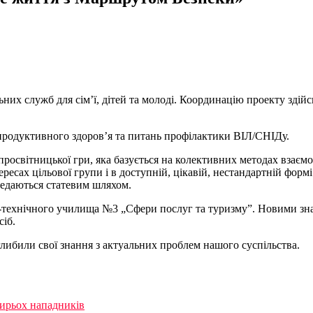
них служб для сім’ї, дітей та молоді. Координацію проекту здій
продуктивного здоров’я та питань профілактики ВІЛ/СНІДу.
освітницької гри, яка базується на колективних методах взаємод
ересах цільової групи і в доступній, цікавій, нестандартній фо
редаються статевим шляхом.
-технічного училища №3 „Сфери послуг та туризму”. Новими зн
іб.
либили свої знання з актуальних проблем нашого суспільства.
тирьох нападників