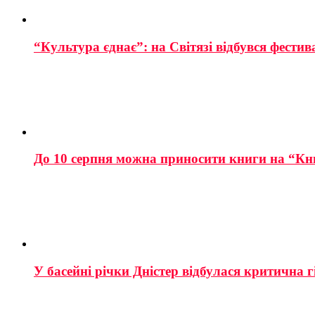
“Культура єднає”: на Світязі відбувся фестив
До 10 серпня можна приносити книги на “Кн
У басейні річки Дністер відбулася критична г