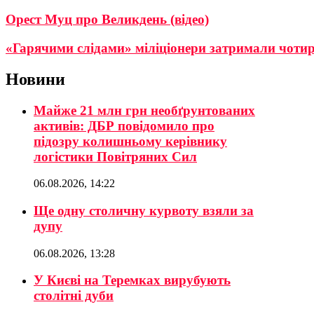
Орест Муц про Великдень (відео)
«Гарячими слідами» міліціонери затримали чоти
Новини
Майже 21 млн грн необґрунтованих
активів: ДБР повідомило про
підозру колишньому керівнику
логістики Повітряних Сил
06.08.2026, 14:22
Ще одну столичну курвоту взяли за
дупу
06.08.2026, 13:28
У Києві на Теремках вирубують
столітні дуби