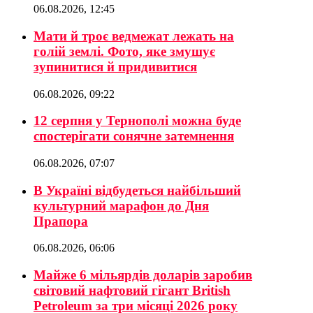
06.08.2026, 12:45
Мати й троє ведмежат лежать на
голій землі. Фото, яке змушує
зупинитися й придивитися
06.08.2026, 09:22
12 серпня у Тернополі можна буде
спостерігати сонячне затемнення
06.08.2026, 07:07
В Україні відбудеться найбільший
культурний марафон до Дня
Прапора
06.08.2026, 06:06
Майже 6 мільярдів доларів заробив
світовий нафтовий гігант British
Petroleum за три місяці 2026 року