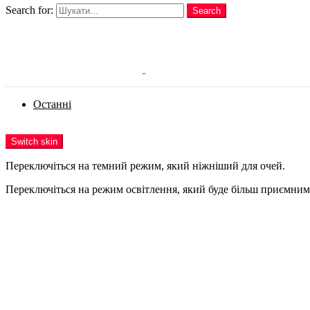
Search for:
Search
Login
Останні
Menu
Switch skin
Переключіться на темний режим, який ніжніший для очей.
Переключіться на режим освітлення, який буде більш приємним 
Login