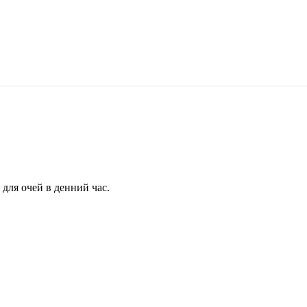
для очей в денний час.