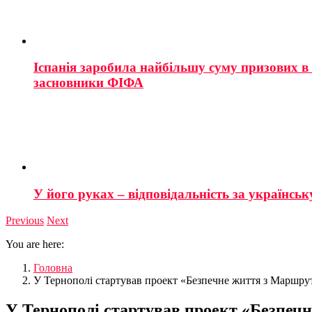
Іспанія заробила найбільшу суму призових в і
засновники ФІФА
У його руках – відповідальність за українську
Previous
Next
You are here:
Головна
У Тернополі стартував проект «Безпечне життя з Маршру
У Тернополі стартував проект «Безпеч