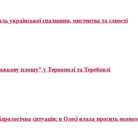
аль української спадщини, мистецтва та єдності
ижкову площу” у Тернополі та Теребовлі
ідрологічна ситуація: в Одесі влада просить еконо