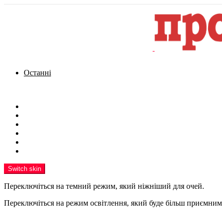
Останні
Menu
Новини
Політика
Кримінал
Фото
Надіслати новину
Реклама на сайті
Switch skin
Переключіться на темний режим, який ніжніший для очей.
Переключіться на режим освітлення, який буде більш приємним 
шукати