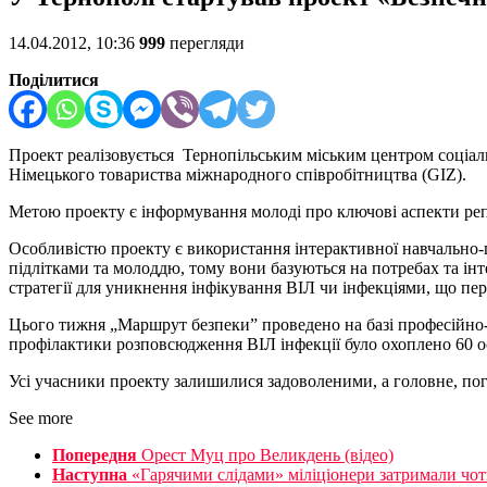
14.04.2012, 10:36
999
перегляди
Поділитися
Проект реалізовується Тернопільським міським центром соціаль
Німецького товариства міжнародного співробітництва (GIZ).
Метою проекту є інформування молоді про ключові аспекти ре
Особливістю проекту є використання інтерактивної навчально-пр
підлітками та молоддю, тому вони базуються на потребах та інт
стратегії для уникнення інфікування ВІЛ чи інфекціями, що пе
Цього тижня „Маршрут безпеки” проведено на базі професійно
профілактики розповсюдження ВІЛ інфекції було охоплено 60 ос
Усі учасники проекту залишилися задоволеними, а головне, пог
See more
Попередня
Орест Муц про Великдень (відео)
Наступна
«Гарячими слідами» міліціонери затримали чо