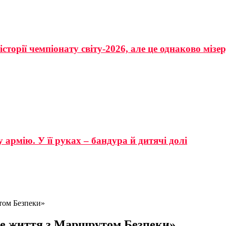
сторії чемпіонату світу-2026, але це однаково мізе
 армію. У її руках – бандура й дитячі долі
том Безпеки»
не життя з Маршрутом Безпеки»