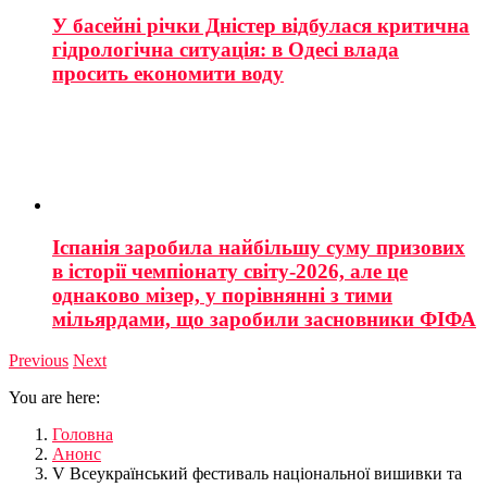
У басейні річки Дністер відбулася критична
гідрологічна ситуація: в Одесі влада
просить економити воду
Іспанія заробила найбільшу суму призових
в історії чемпіонату світу-2026, але це
однаково мізер, у порівнянні з тими
мільярдами, що заробили засновники ФІФА
Previous
Next
You are here:
Головна
Анонс
V Всеукраїнський фестиваль національної вишивки та