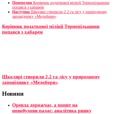
Попередня
Керівник податкової міліції Тернопільщини
попався з хабарем
Наступна
Школярі створили 2,2 га лісу у природному
заповіднику «Медобори»
Керівник податкової міліції Тернопільщини
попався з хабарем
Школярі створили 2,2 га лісу у природному
заповіднику «Медобори»
Новини
Оренда дорожчає, а попит на
новобудови падає: аналітика ринку