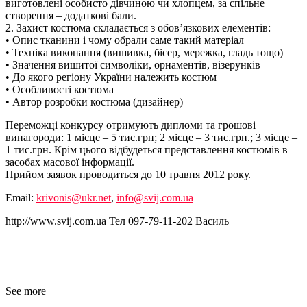
виготовлені особисто дівчиною чи хлопцем, за спільне
створення – додаткові бали.
2. Захист костюма складається з обов’язкових елементів:
• Опис тканини і чому обрали саме такий матеріал
• Техніка виконання (вишивка, бісер, мережка, гладь тощо)
• Значення вишитої символіки, орнаментів, візерунків
• До якого регіону України належить костюм
• Особливості костюма
• Автор розробки костюма (дизайнер)
Переможці конкурсу отримують дипломи та грошові
винагороди: 1 місце – 5 тис.грн; 2 місце – 3 тис.грн.; 3 місце –
1 тис.грн. Крім цього відбудеться представлення костюмів в
засобах масової інформації.
Прийом заявок проводиться до 10 травня 2012 року.
Email:
krivonis@ukr.net
,
info@svij.com.ua
http://www.svij.com.ua Тел 097-79-11-202 Василь
See more