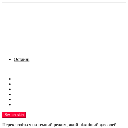
Останні
Menu
Новини
Політика
Кримінал
Фото
Надіслати новину
Реклама на сайті
Switch skin
Переключіться на темний режим, який ніжніший для очей.