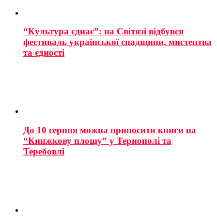
“Культура єднає”: на Світязі відбувся
фестиваль української спадщини, мистецтва
та єдності
До 10 серпня можна приносити книги на
“Книжкову площу” у Тернополі та
Теребовлі